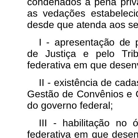
condenados
a
pena
pri
as
vedações
estabelec
desd
e
qu
e
atend
a
ao
s
s
I
-
apresentaçã
o
d
e
d
e
Justiç
a
e
pel
o
Tri
federativa em que desenv
II -
existência
de
cada
Gestã
o
d
e
Convênio
s
e
do governo federal;
III -
habilitaçã
o
n
o
ó
federativa
em
que
dese