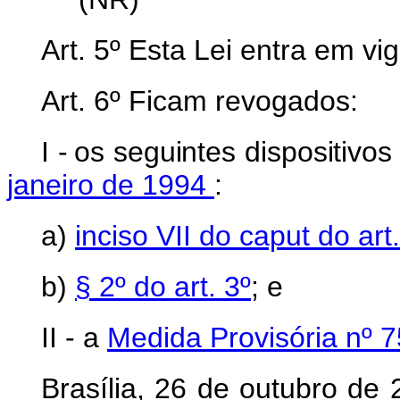
Art. 5º Esta Lei entra em vi
Art. 6º Ficam revogados:
I
-
o
s
seguinte
s
dispositivo
janeiro de 1994
:
a)
inciso VII do caput do art.
b)
§ 2º do art. 3º
; e
II - a
Medida Provisória nº 
Brasília, 26 de outubro de