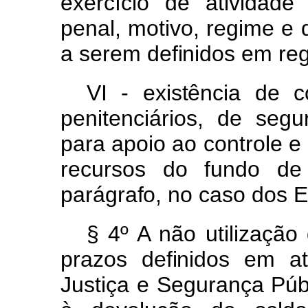
exercício
de
atividad
penal
,
motivo
,
regim
e
e
a
sere
m
definido
s
em
re
VI -
existênci
a
d
e
c
penitenciários,
de
segu
para
apoio
ao
controle
e
recursos
do
fundo
d
parágrafo
,
n
o
cas
o
do
s
E
§ 4º
A
não
utilização
prazo
s
definido
s
e
m
a
Justiça
e
Segurança
Púb