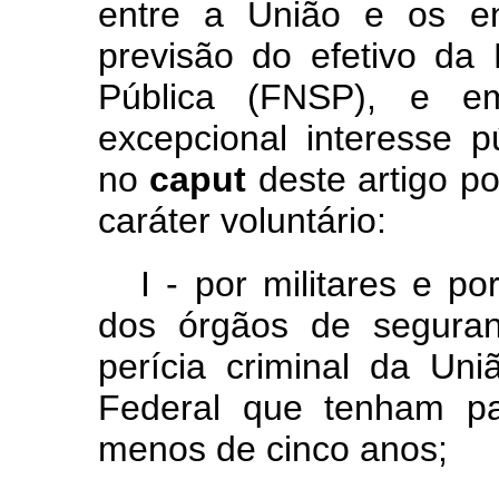
entr
e
a
Uniã
o
e
o
s
e
previsã
o
d
o
efetiv
o
d
a
Pública
(FNSP),
e
excepcional
interesse
p
no
caput
deste
artigo
p
caráter voluntário:
I - por
militares
e
po
dos
órgãos
de
segur
períci
a
crimina
l
d
a
Uni
Federal
que
tenham
p
menos de cinco anos;