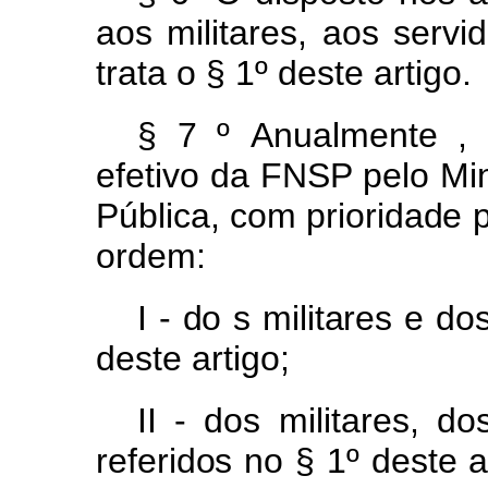
aos
militares,
aos
servi
trata o § 1º deste artigo.
§
7
º
Anualmente
efetiv
o
d
a
FNS
P
pel
o
Min
Pública
,
co
m
prioridad
e
ordem:
I -
do
s
militare
s
e
do
deste artigo;
II - dos
militares,
do
referido
s
n
o
§
1
º
dest
e
a