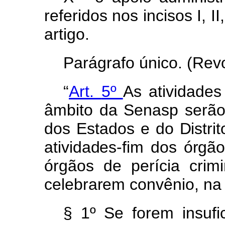
referidos
nos
incisos
I,
II
artigo.
Parágrafo único. (Rev
“
Art.
5º
As
atividade
âmbit
o
d
a
Senas
p
serã
do
s
Estado
s
e
d
o
Distrit
atividades-fi
m
do
s
órgã
órgãos
de
perícia
crim
celebrare
m
convênio
,
n
§ 1º
Se
forem
insuf