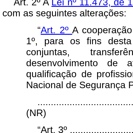
Art.
2º
A
Lei
nº 11.473,
de
com as seguintes alterações:
“
Art.
2º
A
cooperaçã
1º,
para
os
fins
dest
conjuntas,
transfe
desenvolvimento
de
a
qualificação
de
profissi
Nacional de Segurança P
...................................
(NR)
“Art. 3º .........................