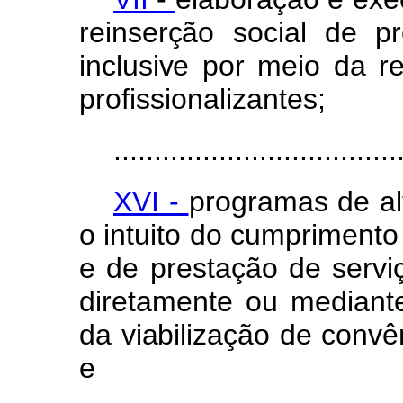
reinserçã
o
socia
l
d
e
p
inclusiv
e
po
r
mei
o
d
a
r
profissionalizantes;
...................................
XVI -
programas
de
a
o
intuito
do
cumpriment
e
de
prestação
de
serv
diretamente
ou
median
d
a
viabilizaçã
o
de
convê
e