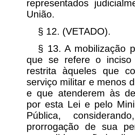
representado
s
judicialm
União.
§ 12.
(VETADO).
§ 13.
A mobilização
que
se
refere
o
incis
restrit
a
àquele
s
qu
e
co
serviço
militar
e
menos
e
que
atenderem
às
d
po
r
est
a
Le
i
e
pel
o
Mini
Pública,
consideran
prorrogaçã
o
d
e
su
a
pe