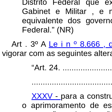
Distrit
o
Federa
l
qu
e
e
Gabinet
e
Militar
,
e
equivalent
e
do
s
govern
Federal.” (NR)
Art
.
3
º
A
Le
i
n
º
8.666
,
vigorar com as seguintes alter
“Art. 24. ........................
...................................
XXXV
-
para
a
constr
o
aprimoramento
de
es