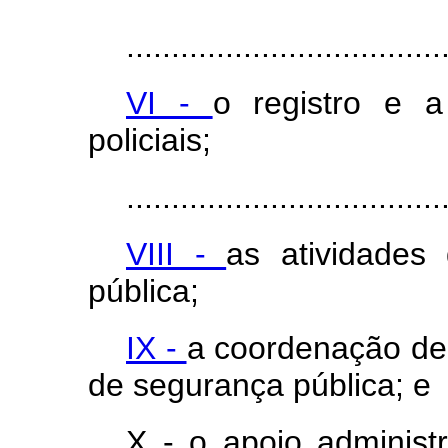
...................................
VI -
o
registr
o e 
policiais;
...................................
VIII -
as
atividades
pública;
IX -
a
coordenação
d
de segurança pública; e
X - o
apoi
o
administr