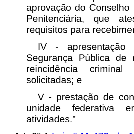
aprovaçã
o
d
o
Conselh
o
Penitenciária
,
qu
e
at
requisitos
para
recebime
IV -
apresentaçã
Seguranç
a
Públic
a
d
e
reincidência
crimina
solicitadas; e
V - prestação
de
co
unidad
e
federativ
a
e
atividades.”