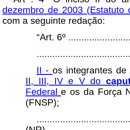
dezembro de 2003 (Estatuto
com a seguinte redação:
“Art. 6º .........................
...................................
II -
o
s
integrante
s
d
II
,
III
,
I
V
e
V
d
o
cap
Federa
l
e
o
s
d
a Força
(FNSP);
...................................
(NR)