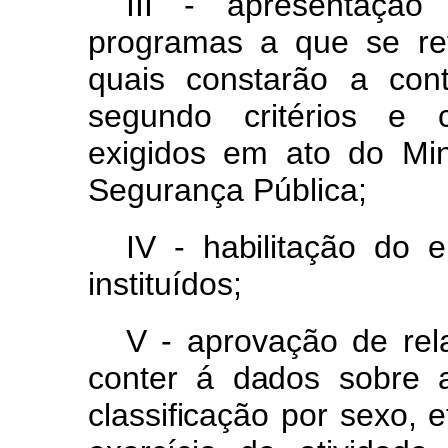
III -
apresentaçã
programas
a
que
se
r
quai
s
constarã
o
a
cont
segundo
critérios
e
exigidos
em
ato
do
Mi
Segurança Pública;
IV -
habilitaçã
o
d
o
e
instituídos;
V - aprovação
de
rel
conter
á
dado
s
sobr
e
classificaçã
o
po
r
sexo
,
e