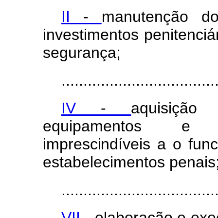
II
-
manutenção
d
investimentos
penitenciá
segurança;
...................................
IV
-
aquisiçã
equipamentos
imprescindívei
s
a
o
fun
estabelecimentos penais
...................................
VII
-
elaboração
e
exe