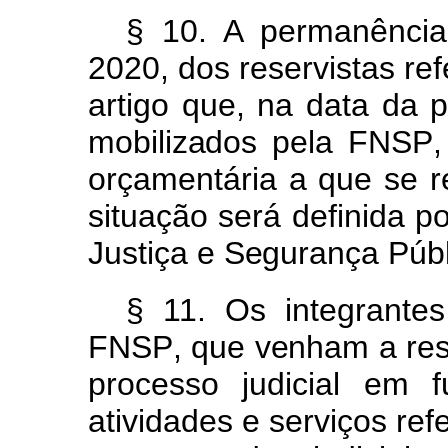
§ 10.
A
permanênci
2020,
dos
reservistas
re
artigo
que,
na
data
da
p
mobilizado
s
pel
a
FNSP
orçamentária
a
que
se
r
situação
será
definida
p
Justiç
a
e
Segurança
Públ
§ 11.
Os
integrant
FNSP
,
qu
e
venha
m
a
re
process
o
judicia
l
e
m
atividades
e
serviços
ref