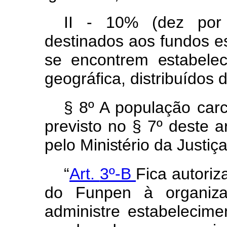
II -
10%
(dez
po
destinados
aos
fundos
e
s
e
encontre
m
estabele
geográfica, distribuídos d
§ 8º
A
população
car
previsto
no
§ 7º
deste
a
pel
o
Ministéri
o
d
a
Justiç
“
Art.
3º-B
Fica
autori
d
o
Funpe
n
à
organiz
administre
estabelecim