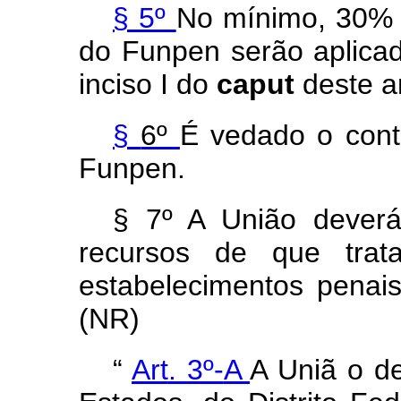
§ 5º
No
mínimo,
30
do
Funpen
serão
aplic
in
c
iso I do
caput
deste ar
§
6º
É
vedad
o o
con
Funpen.
§ 7º A União
deve
recurso
s
d
e
qu
e
trat
estabelecimentos
penai
(NR)
“
Art
.
3º-
A
A
Uniã
o
d