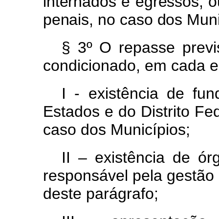
internado
s
e
egressos, o
pen
a
is
,
n
o
cas
o
dos Muni
§ 3º O repasse prev
condicionado, em cada en
I -
existência
de
fu
Estado
s
e
d
o
Distrit
o
Fed
caso dos Municípios;
II – existência de ór
responsável
pela
gestão
deste parágrafo;