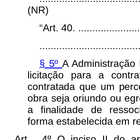
(NR)
“Art. 40. ........................
...................................
§ 5º
A
Administração
licitação
para
a
contr
contratad
a
qu
e
u
m
perc
obra
seja
oriundo
ou
eg
a
finalidad
e
d
e
ressoc
forma
estabelecida
em r
Art
.
4
º
O
incis
o
I
I
d
o
ar