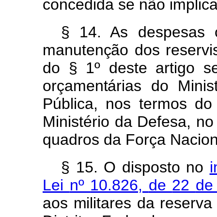
concedida
se
não
implic
§ 14. As
despesas
manutençã
o
do
s
reservi
do
§ 1º
deste
artigo
s
orçamentária
s
d
o
Minist
Pública,
nos
termos
d
Ministério
da
Defesa,
n
quadros da Força Nacion
§ 15. O
disposto
no
Lei
nº
10.826,
de
22
d
ao
s
militare
s
d
a
reserv