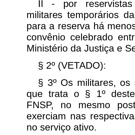
II -
po
r
reservista
militare
s
temporário
s
da
par
a
a
reserv
a
h
á
meno
convênio
celebrado
ent
Ministéri
o
d
a
Justiç
a
e
S
§ 2º
(VETADO):
§ 3º
Os
militares,
os
qu
e
trat
a
o
§
1
º
dest
FNSP,
no
mesmo
pos
exerciam
nas
respectiv
no serviço ativo.