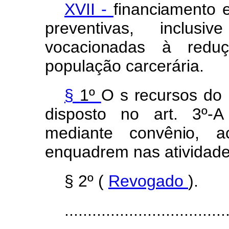
XVII -
financiament
o
preventivas,
inclus
vocacionada
s
à
redu
população carcerária.
§
1º
O
s
recurso
s
d
o
dispost
o
n
o
art
.
3º-
mediant
e
convênio
,
a
enquadrem nas atividades
§ 2º (
Revogado
).
...................................