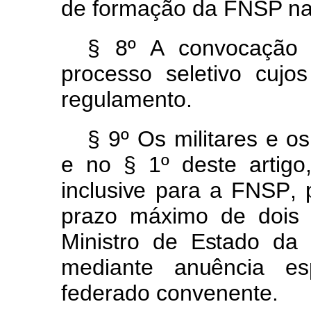
de
formação
da
FNSP
n
§ 8º A convocação d
processo seletivo cujos
regulamento.
§ 9º
Os
militares
e
o
e
no
§ 1º
deste
artig
inclusiv
e
par
a
a
FNSP
,
praz
o
máxim
o
d
e
doi
Ministr
o
d
e
Estad
o
d
mediant
e
anuênci
a
es
federado convenente.