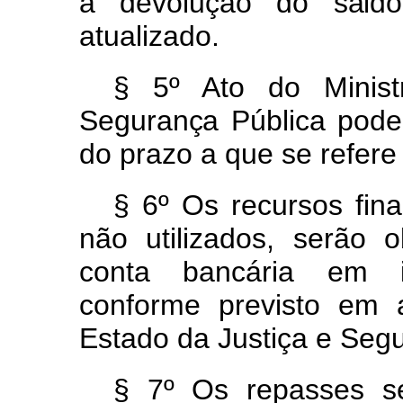
à
devoluçã
o
d
o
sal
atualizado.
§ 5º
Ato
do
Minis
Seguranç
a
Públic
a
pode
do
prazo
a
que
se
refer
§ 6º
Os
recursos
fin
não
utilizados,
serão
o
conta
bancária
em
conforme
previsto
em
Estado
da
Justiça
e Segu
§ 7º
Os
repasses
s