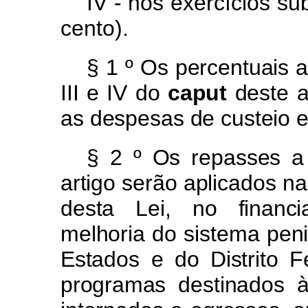
IV - nos exercícios s
cento).
§
1
º
O
s
percentuai
s
II
I
e
I
V
d
o
capu
t
dest
e
a
a
s
de
s
pesa
s
d
e
custei
o
§
2
º
O
s
repasse
s 
artig
o
serã
o
ap
licado
s
na
de
s
t
a
Lei
,
n
o
financ
melhori
a
d
o
sistem
a
peni
Estad
o
s
e
d
o
Dist
r
it
o
F
programa
s
de
s
tinado
s