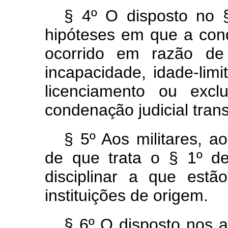
§ 4º O
disposto
no
hipóteses
em
que
a
con
ocorrido
em
razão
d
incapacidade,
idade-lim
licenciamento
ou
exc
condenaçã
o
judicia
l
tran
§ 5º
Aos
militares,
a
de
que
trata o § 1º de
disciplinar a que estã
instituições de origem.
§ 6º O
disposto
nos
a