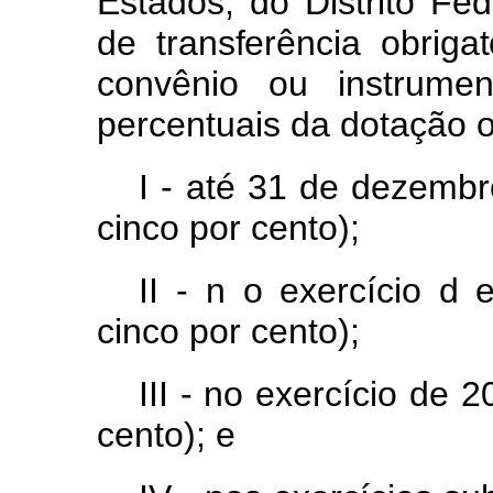
Estados,
do
Distrito
Fed
d
e
transferênci
a
obrigat
convênio
ou
instrume
percentuais
da
dotação 
I -
até
31
de
dezemb
cinco por cento);
II -
n
o
exercíci
o
d
cinco por cento);
III -
no
exercício
de
2
cento); e