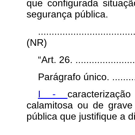
que
configurada
situaç
segurança pública.
...................................
(NR)
“Art. 26. ........................
Parágrafo único. ..............
I -
caracterizaçã
calamitosa ou de grave
pública que justifique a 
...................................