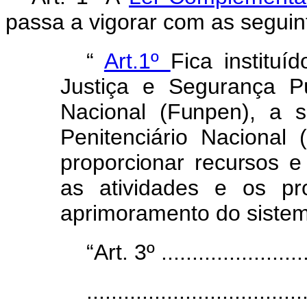
passa a vigorar com as seguin
“
Art.1º
Fica instituí
Justiça
e
Segurança
P
Naciona
l
(Funpen)
,
a
Penitenciário
Nacional
proporciona
r
recurso
s
a
s
atividade
s
e
o
s
pr
aprimoramento do sistema
“Art. 3º .........................
...................................