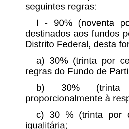
seguintes regras:
I - 90%
(noventa
p
destinados
aos
fundos
p
Distrito Federal, desta f
a) 30% (trinta
por ce
regra
s
do Fundo de Parti
b) 30% (trinta 
proporcionalmente à resp
c) 30
%
(trint
a
po
r
igualitária;