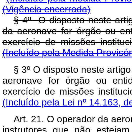
(Vigência encerrada)
§ 4º O disposto neste arti
da aeronave for órgão ou ent
exercício de missões insti
(Incluído pela Medida Provisór
§ 3º O disposto neste artig
aeronave for órgão ou enti
exercício de missões insti
(Incluído pela Lei nº 14.163, d
Art. 21. O operador da aeron
instrutores que não estejam