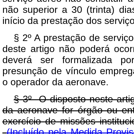
não superior a 30 (trinta) di
início da prestação dos serviço
§ 2º A prestação de serviç
deste artigo não poderá oco
deverá ser formalizada po
presunção de vínculo emprega
o operador da aeronave.
§ 3º O disposto neste arti
da aeronave for órgão ou ent
exercício de missões insti
(Incluído pela Medida Provi