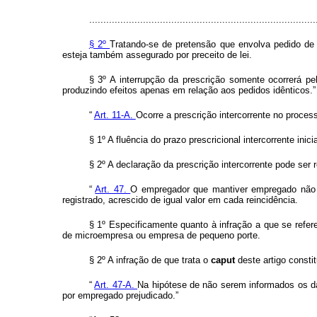
................................................................................
§ 2º
Tratando-se de pretensão que envolva pedido de 
esteja também assegurado por preceito de lei.
§ 3º A interrupção da prescrição somente ocorrerá p
produzindo efeitos apenas em relação aos pedidos idênticos.”
“
Art. 11-A.
Ocorre a prescrição intercorrente no proces
§ 1º A fluência do prazo prescricional intercorrente in
§ 2º A declaração da prescrição intercorrente pode ser 
“
Art. 47.
O empregador que mantiver empregado não re
registrado, acrescido de igual valor em cada reincidência.
§ 1º Especificamente quanto à infração a que se refer
de microempresa ou empresa de pequeno porte.
§ 2º A infração de que trata o
caput
deste artigo constit
“
Art. 47-A.
Na hipótese de não serem informados os dad
por empregado prejudicado.”