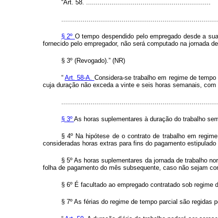
“Art. 58. ................................................................
................................................................................
§ 2º
O tempo despendido pelo empregado desde a sua re
fornecido pelo empregador, não será computado na jornada de
§ 3º (Revogado).” (NR)
“
Art. 58-A.
Considera-se trabalho em regime de tempo 
cuja duração não exceda a vinte e seis horas semanais, com 
................................................................................
§ 3º
As horas suplementares à duração do trabalho sem
§ 4º Na hipótese de o contrato de trabalho em regime
consideradas horas extras para fins do pagamento estipulado
§ 5º As horas suplementares da jornada de trabalho n
folha de pagamento do mês subsequente, caso não sejam c
§ 6º É facultado ao empregado contratado sob regime de
§ 7º As férias do regime de tempo parcial são regidas p