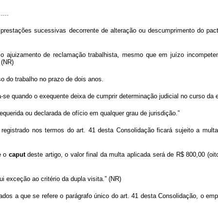
.....
prestações sucessivas decorrente de alteração ou descumprimento do pactua
elo ajuizamento de reclamação trabalhista, mesmo que em juízo incompeten
 (NR)
so do trabalho no prazo de dois anos.
icia-se quando o exequente deixa de cumprir determinação judicial no curso da
requerida ou declarada de ofício em qualquer grau de jurisdição.”
gistrado nos termos do art. 41 desta Consolidação ficará sujeito a multa
e o
caput
deste artigo, o valor final da multa aplicada será de R$ 800,00 (oi
ui exceção ao critério da dupla visita.” (NR)
os a que se refere o parágrafo único do art. 41 desta Consolidação, o empr