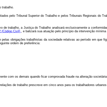
o trabalho.
tados pelo Tribunal Superior do Trabalho e pelos Tribunais Regionais do Trab
o de trabalho, a Justiça do Trabalho analisará exclusivamente a conformidad
2 (Código Civil)
, e balizará sua atuação pelo princípio da intervenção mínima
te pelas obrigações trabalhistas da sociedade relativas ao período em que 
eguinte ordem de preferência:
amente com os demais quando ficar comprovada fraude na alteração societária
relações de trabalho prescreve em cinco anos para os trabalhadores urbanos e