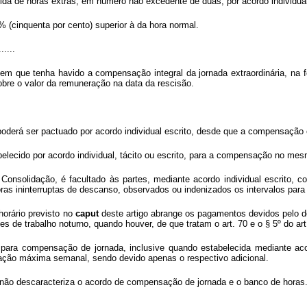
cida de horas extras, em número não excedente de duas, por acordo individual
 (cinquenta por cento) superior à da hora normal.
......
em que tenha havido a compensação integral da jornada extraordinária, na for
re o valor da remuneração na data da rescisão.
 poderá ser pactuado por acordo individual escrito, desde que a compensaçã
belecido por acordo individual, tácito ou escrito, para a compensação no me
onsolidação, é facultado às partes, mediante acordo individual escrito, co
horas ininterruptas de descanso, observados ou indenizados os intervalos par
horário previsto no
caput
deste artigo abrange os pagamentos devidos pelo 
 de trabalho noturno, quando houver, de que tratam o art. 70 e o § 5º do art
para compensação de jornada, inclusive quando estabelecida mediante aco
ração máxima semanal, sendo devido apenas o respectivo adicional.
s não descaracteriza o acordo de compensação de jornada e o banco de horas.