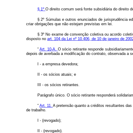
§ 1º
O direito comum será fonte subsidiária do direito d
§ 2º Súmulas e outros enunciados de jurisprudência edi
criar obrigações que não estejam previstas em lei.
§ 3º No exame de convenção coletiva ou acordo coletiv
disposto no
art. 104 da Lei nº 10.406, de 10 de janeiro de 200
“
Art. 10-A.
O sócio retirante responde subsidiariamen
depois de averbada a modificação do contrato, observada a s
I - a empresa devedora;
II - os sócios atuais; e
III - os sócios retirantes.
Parágrafo único. O sócio retirante responderá solidari
“
Art. 11.
A pretensão quanto a créditos resultantes das 
de trabalho.
I - (revogado);
II - (revogado).