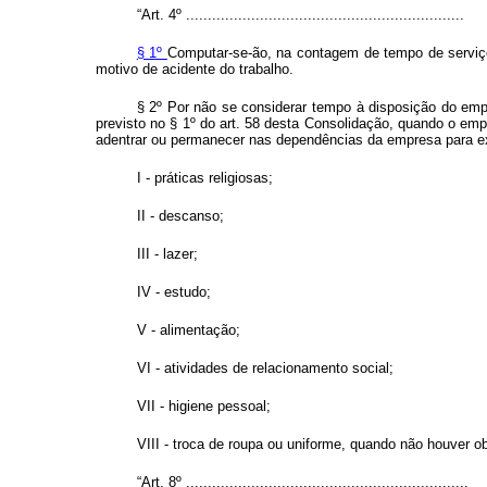
“Art. 4º ................................................................
§ 1º
Computar-se-ão, na contagem de tempo de serviço,
motivo de acidente do trabalho.
§ 2º Por não se considerar tempo à disposição do empr
previsto no § 1º do art. 58 desta Consolidação, quando o em
adentrar ou permanecer nas dependências da empresa para exer
I - práticas religiosas;
II - descanso;
III - lazer;
IV - estudo;
V - alimentação;
VI - atividades de relacionamento social;
VII - higiene pessoal;
VIII - troca de roupa ou uniforme, quando não houver ob
“Art. 8º .................................................................