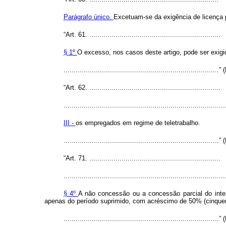
Parágrafo único.
Excetuam-se da exigência de licença pr
“Art. 61. .................................................................
§ 1º
O excesso, nos casos deste artigo, pode ser exigi
.............................................................................”
“Art. 62. .................................................................
................................................................................
III -
os empregados em regime de teletrabalho.
.............................................................................”
“Art. 71. .................................................................
................................................................................
§ 4º
A não concessão ou a concessão parcial do inter
apenas do período suprimido, com acréscimo de 50% (cinquent
.............................................................................”