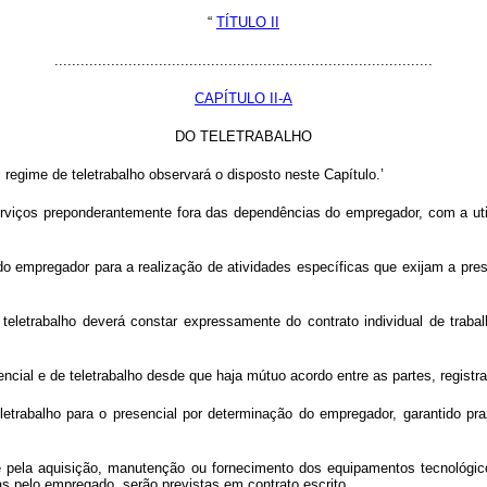
“
TÍTULO II
.......................................................................................
CAPÍTULO II-A
DO TELETRABALHO
egime de teletrabalho observará o disposto neste Capítulo.’
serviços preponderantemente fora das dependências do empregador, com a ut
o empregador para a realização de atividades específicas que exijam a pre
eletrabalho deverá constar expressamente do contrato individual de trabal
encial e de teletrabalho desde que haja mútuo acordo entre as partes, registra
eletrabalho para o presencial por determinação do empregador, garantido p
de pela aquisição, manutenção ou fornecimento dos equipamentos tecnológic
 pelo empregado, serão previstas em contrato escrito.