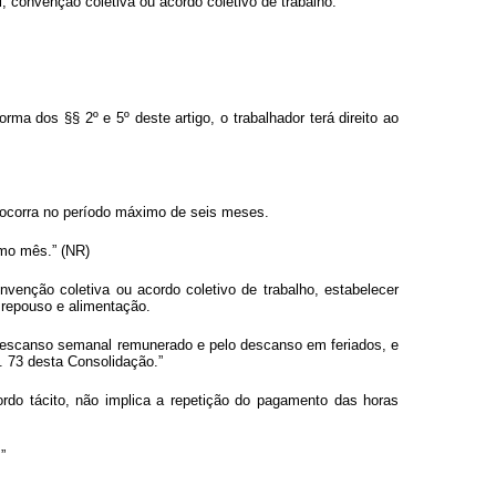
, convenção coletiva ou acordo coletivo de trabalho.
ma dos §§ 2º e 5º deste artigo, o trabalhador terá direito ao
o ocorra no período máximo de seis meses.
smo mês.” (NR)
nvenção coletiva ou acordo coletivo de trabalho, estabelecer
a repouso e alimentação.
descanso semanal remunerado e pelo descanso em feriados, e
. 73 desta Consolidação.”
rdo tácito, não implica a repetição do pagamento das horas
”