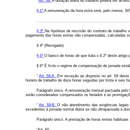
“
Art. 59.
A duração diária do trabalho poderá ser acres
§ 1º
A remuneração da hora extra será, pelo menos, 50%
................................................................................
§ 3º
Na hipótese de rescisão do contrato de trabalho s
pagamento das horas extras não compensadas, calculadas sob
§ 4º (Revogado).
§ 5º
O banco de horas de que trata o § 2º deste artigo
§ 6º É lícito o regime de compensação de jornada esta
“
Art. 59-A.
Em exceção ao disposto no art. 59 desta C
horário de trabalho de doze horas seguidas por trinta e seis 
Parágrafo único. A remuneração mensal pactuada pelo 
serão considerados compensados os feriados e as prorrogações
“
Art. 59-B.
O não atendimento das exigências legais 
excedentes à jornada normal diária se não ultrapassada a du
Parágrafo único. A prestação de horas extras habituai
“Art. 60. ................................................................