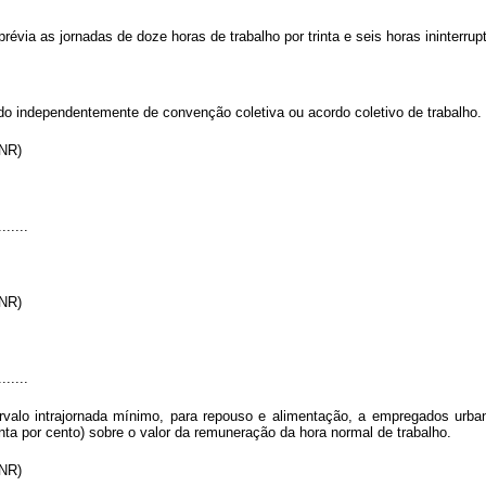
évia as jornadas de doze horas de trabalho por trinta e seis horas ininterru
do independentemente de convenção coletiva ou acordo coletivo de trabalho.
 (NR)
.......
 (NR)
.......
valo intrajornada mínimo, para repouso e alimentação, a empregados urbano
a por cento) sobre o valor da remuneração da hora normal de trabalho.
 (NR)