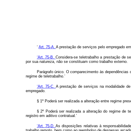
‘
Art. 75-A.
A prestação de serviços pelo empregado em r
‘Art. 75-B.
Considera-se teletrabalho a prestação de 
por sua natureza, não se constituam como trabalho externo.
Parágrafo único. O comparecimento às dependências d
regime de teletrabalho.’
‘Art. 75-C.
A prestação de serviços na modalidade de t
empregado.
§ 1º Poderá ser realizada a alteração entre regime pres
§ 2º Poderá ser realizada a alteração do regime de t
registro em aditivo contratual.’
‘Art. 75-D.
As disposições relativas à responsabilida
trabalho remoto, bem como ao reembolso de despesas arcadas