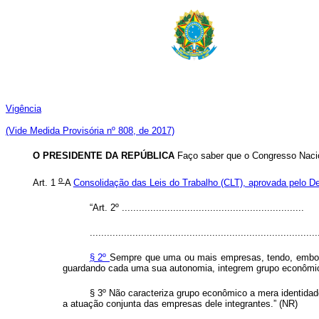
Vigência
(Vide Medida Provisória nº 808, de 2017)
O PRESIDENTE DA REPÚBLICA
Faço saber que o Congresso Nacio
o
Art. 1
A
Consolidação das Leis do Trabalho (CLT), aprovada pelo De
“Art. 2º ................................................................
................................................................................
§ 2º
Sempre que uma ou mais empresas, tendo, embora,
guardando cada uma sua autonomia, integrem grupo econômico
§ 3º Não caracteriza grupo econômico a mera identidad
a atuação conjunta das empresas dele integrantes.” (NR)