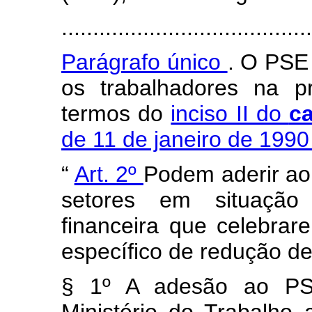
........................................
Parágrafo único
. O PSE 
os trabalhadores na p
termos do
inciso II do
c
de 11 de janeiro de 199
“
Art. 2º
Podem aderir ao
setores em situação 
financeira que celebrar
específico de redução de
§ 1º A adesão ao PSE