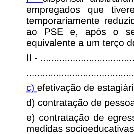
empregados que tiver
temporariamente reduzi
ao PSE e, após o seu
equivalente a um terço d
II - ..................................
........................................
c)
efetivação de estagiári
d) contratação de pessoa
e) contratação de egres
medidas socioeducativas