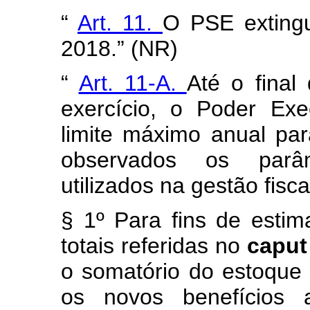
“
Art. 11.
O PSE exting
2018.” (NR)
“
Art. 11-A.
Até o final
exercício, o Poder Exe
limite máximo anual pa
observados os parâm
utilizados na gestão fisca
§ 1º Para fins de estim
totais referidas no
capu
o somatório do estoque
os novos benefícios