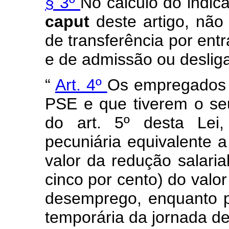
§ 3º
No cálculo do indica
caput
deste artigo, nã
de transferência por entr
e de admissão ou deslig
“
Art. 4º
Os empregados 
PSE e que tiverem o seu
do art. 5º desta Lei
pecuniária equivalente 
valor da redução salaria
cinco por cento) do valo
desemprego, enquanto p
temporária da jornada de