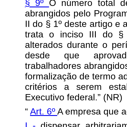
§ 9º
O número total d
abrangidos pelo Program
II do § 1º deste artigo e
trata o inciso III do 
alterados durante o pe
desde que aprova
trabalhadores abrangido
formalização de termo ad
critérios a serem est
Executivo federal.” (NR)
“
Art. 6º
A empresa que ad
I -
dispensar arbitrari