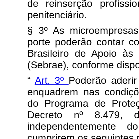
de reinserção profiss
penitenciário.
§ 3º As microempresa
porte poderão contar c
Brasileiro de Apoio à
(Sebrae), conforme disp
“
Art. 3º
Poderão aderi
enquadrem nas condiçõ
do Programa de Proteç
Decreto nº 8.479,
independentemente d
cumprirem os seguintes r