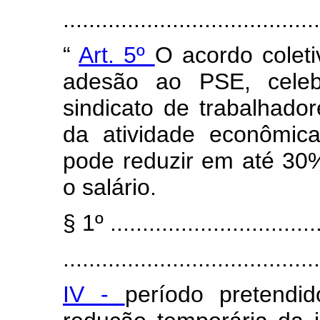
......................................
“
Art. 5º
O acordo coleti
adesão ao PSE, cele
sindicato de trabalhador
da atividade econômic
pode reduzir em até 30% 
o salário.
§ 1º .................................
........................................
IV -
período pretend