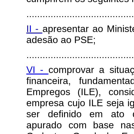
........................................
II -
apresentar ao Minist
adesão ao PSE;
........................................
VI -
comprovar a situaç
financeira, fundament
Empregos (ILE), consi
empresa cujo ILE seja ig
ser definido em ato d
apurado com base nas 