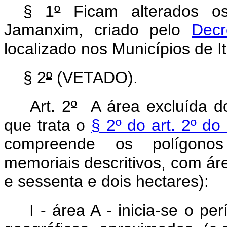
§ 1
º
Ficam alterados os
Jamanxim, criado pelo
Decr
localizado nos Municípios de I
§ 2
º
(VETADO).
Art. 2
º
A área excluída d
que trata o
§ 2º do art. 2º d
compreende os polígonos 
memoriais descritivos, com ár
e sessenta e dois hectares):
I - área A - inicia-se o p