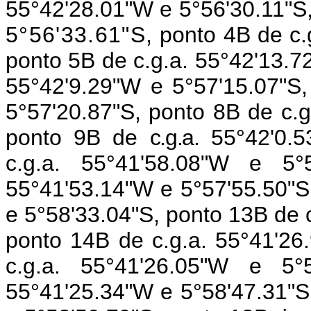
55°42'28.01"W e 5°56'30.11"S,
5°56'33.61"S,
ponto 4B de c.
ponto 5B de c.g.a. 55°42'13.7
55°42'9.29"W e 5°57'15.07"S,
5°57'20.87"S, ponto 8B de c
ponto 9B de
c.g.a.
55°42'0.5
c.g.a. 55°41'58.08"W e 5°
55°41'53.14"W e 5°57'55.50"S
e 5°58'33.04"S, ponto 13B de 
ponto 14B de c.g.a. 55°41'26
c.g.a. 55°41'26.05"W e 5°
55°41'25.34"W e 5°58'47.31"S