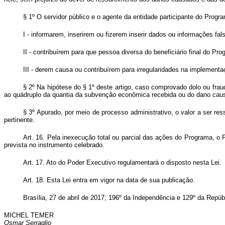
§ 1º O servidor público e o agente da entidade participante do Prog
I - informarem, inserirem ou fizerem inserir dados ou informações fa
II - contribuírem para que pessoa diversa do beneficiário final do P
III - derem causa ou contribuírem para irregularidades na implemen
§ 2º Na hipótese do § 1º deste artigo, caso comprovado dolo ou fraud
ao quádruplo da quantia da subvenção econômica recebida ou do dano cau
§ 3º Apurado, por meio de processo administrativo, o valor a ser re
pertinente.
Art. 16. Pela inexecução total ou parcial das ações do Programa, o 
prevista no instrumento celebrado.
Art. 17. Ato do Poder Executivo regulamentará o disposto nesta Lei.
Art. 18. Esta Lei entra em vigor na data de sua publicação.
Brasília, 27 de abril de 2017; 196º da Independência e 129º da Repúb
MICHEL TEMER
Osmar Serraglio