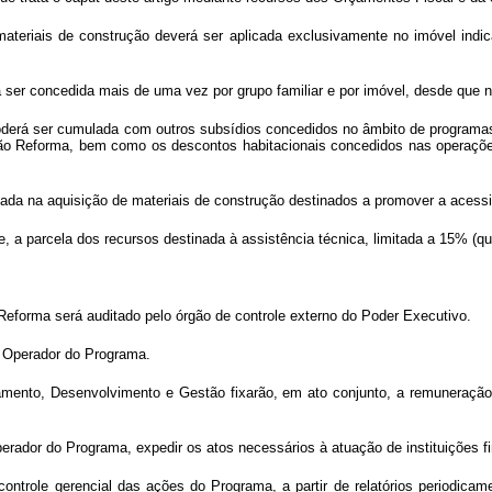
teriais de construção deverá ser aplicada exclusivamente no imóvel indica
 ser concedida mais de uma vez por grupo familiar e por imóvel, desde que n
derá ser cumulada com outros subsídios concedidos no âmbito de programas
tão Reforma, bem como os descontos habitacionais concedidos nas operações
ada na aquisição de materiais de construção destinados a promover a acessi
te, a parcela dos recursos destinada à assistência técnica, limitada a 15% (
Reforma será auditado pelo órgão de controle externo do Poder Executivo.
e Operador do Programa.
mento, Desenvolvimento e Gestão fixarão, em ato conjunto, a remuneração 
ador do Programa, expedir os atos necessários à atuação de instituições fi
á controle gerencial das ações do Programa, a partir de relatórios periodi