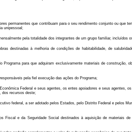
adores permanentes que contribuam para o seu rendimento conjunto ou que te
ia unipessoal;
mensalmente pela totalidade dos integrantes de um grupo familiar, incluídos 
 obras destinadas à melhoria de condições de habitabilidade, de salubrida
 do Programa para que adquiram exclusivamente materiais de construção, ob
s responsáveis pela fiel execução das ações do Programa;
ixa Econômica Federal e seus agentes, os entes apoiadores e seus agentes, o
, dos recursos deste;
ecutivo federal, a ser adotado pelos Estados, pelo Distrito Federal e pelos 
s Fiscal e da Seguridade Social destinados à aquisição de materiais de c