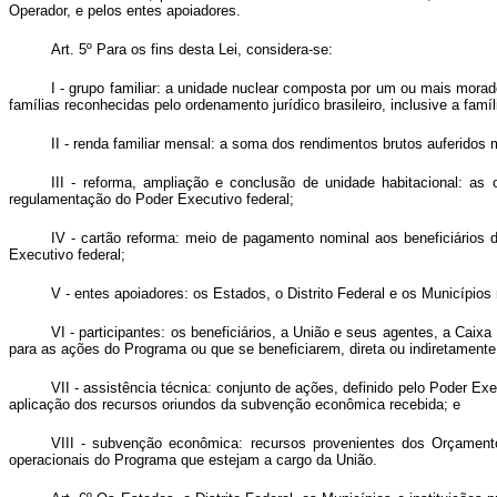
Operador, e pelos entes apoiadores.
Art. 5º Para os fins desta Lei, considera-se:
I - grupo familiar: a unidade nuclear composta por um ou mais mor
famílias reconhecidas pelo ordenamento jurídico brasileiro, inclusive a famíl
II - renda familiar mensal: a soma dos rendimentos brutos auferidos 
III - reforma, ampliação e conclusão de unidade habitacional: as
regulamentação do Poder Executivo federal;
IV - cartão reforma: meio de pagamento nominal aos beneficiários
Executivo federal;
V - entes apoiadores: os Estados, o Distrito Federal e os Município
VI - participantes: os beneficiários, a União e seus agentes, a Ca
para as ações do Programa ou que se beneficiarem, direta ou indiretamente
VII - assistência técnica: conjunto de ações, definido pelo Poder Ex
aplicação dos recursos oriundos da subvenção econômica recebida; e
VIII - subvenção econômica: recursos provenientes dos Orçamento
operacionais do Programa que estejam a cargo da União.