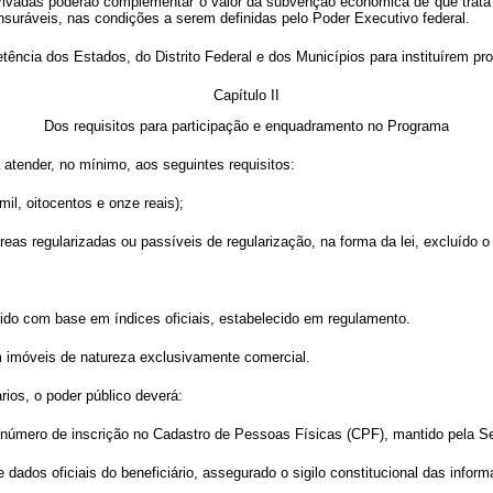
s privadas poderão complementar o valor da subvenção econômica de que trat
suráveis, nas condições a serem definidas pelo Poder Executivo federal.
etência dos Estados, do Distrito Federal e dos Municípios para instituírem 
Capítulo II
Dos requisitos para participação e enquadramento no Programa
á atender, no mínimo, aos seguintes requisitos:
mil, oitocentos e onze reais);
m áreas regularizadas ou passíveis de regularização, na forma da lei, excluído
igido com base em índices oficiais, estabelecido em regulamento.
 imóveis de natureza exclusivamente comercial.
ios, o poder público deverá:
seu número de inscrição no Cadastro de Pessoas Físicas (CPF), mantido pela Se
 dados oficiais do beneficiário, assegurado o sigilo constitucional das infor