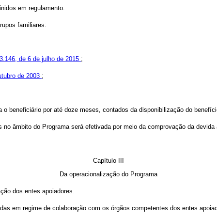
finidos em regulamento.
rupos familiares:
13.146, de 6 de julho de 2015
;
outubro de 2003
;
o beneficiário por até doze meses, contados da disponibilização do benefíci
s no âmbito do Programa será efetivada por meio da comprovação da devida 
Capítulo III
Da operacionalização do Programa
ação dos entes apoiadores.
zadas em regime de colaboração com os órgãos competentes dos entes apoia