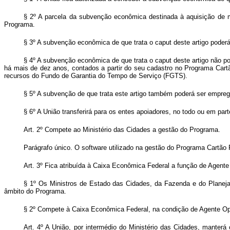
§ 2º A parcela da subvenção econômica destinada à aquisição de ma
Programa.
§ 3º A subvenção econômica de que trata o
caput
deste artigo
poderá
§ 4º A subvenção econômica de que trata o
caput
deste artigo
não po
há mais de dez anos, contados a partir do seu cadastro no Programa Car
recursos do Fundo de Garantia do Tempo de Serviço (FGTS).
§ 5º A subvenção de que trata este artigo também poderá ser empreg
§ 6º A União transferirá para os entes apoiadores, no todo ou em par
Art. 2º Compete ao Ministério das Cidades a gestão do Programa.
Parágrafo único. O
software
utilizado na gestão do Programa Cartão 
Art. 3º Fica atribuída à Caixa Econômica Federal a função de Agent
§ 1º Os Ministros de Estado das Cidades, da Fazenda e do Planeja
âmbito do Programa.
§ 2º Compete à Caixa Econômica Federal, na condição de Agente Oper
Art. 4º A União, por intermédio do Ministério das Cidades, manter