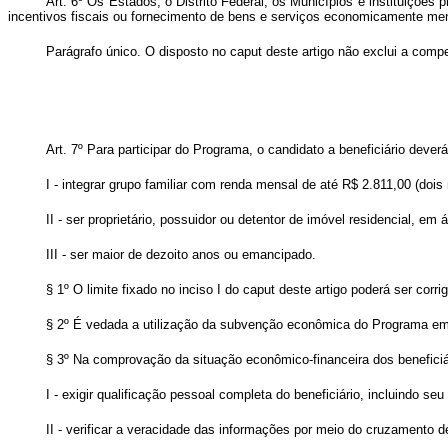
Art. 6º Os Estados, o Distrito Federal, os Municípios e instituiçõe
incentivos fiscais ou fornecimento de bens e serviços economicamente men
Parágrafo único. O disposto no
caput
deste artigo não exclui a comp
Art. 7º Para participar do Programa, o candidato a beneficiário dever
I - integrar grupo familiar com renda mensal de até R$ 2.811,00 (dois 
II - ser proprietário, possuidor ou detentor de imóvel residencial, e
III - ser maior de dezoito anos ou emancipado.
§ 1º O limite fixado no inciso I do
caput
deste artigo poderá ser corr
§ 2º É vedada a utilização da subvenção econômica do Programa em
§ 3º Na comprovação da situação econômico-financeira dos beneficiár
I - exigir qualificação pessoal completa do beneficiário, incluindo 
II - verificar a veracidade das informações por meio do cruzamento de