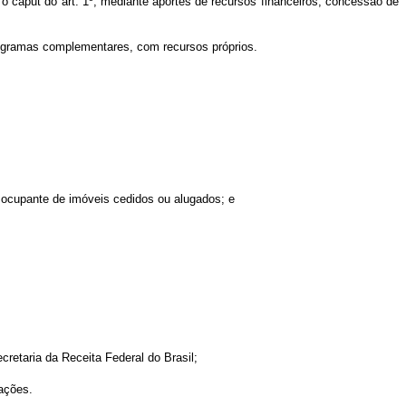
a o
caput
do art. 1º, mediante aportes de recursos financeiros, concessão de
programas complementares, com recursos próprios.
 o ocupante de imóveis cedidos ou alugados; e
cretaria da Receita Federal do Brasil;
mações.