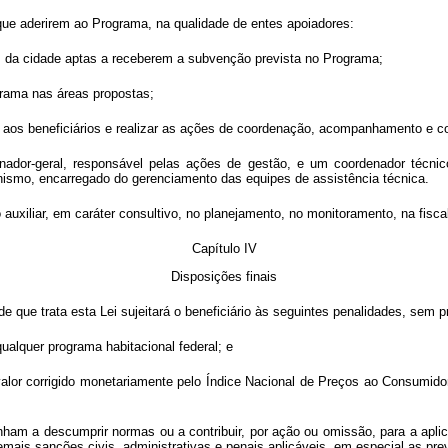
que aderirem ao Programa, na qualidade de entes apoiadores:
as da cidade aptas a receberem a subvenção prevista no Programa;
ograma nas áreas propostas;
cnica aos beneficiários e realizar as ações de coordenação, acompanhamento e 
ador-geral, responsável pelas ações de gestão, e um coordenador técnico
nismo, encarregado do gerenciamento das equipes de assistência técnica.
 auxiliar, em caráter consultivo, no planejamento, no monitoramento, na fisc
Capítulo IV
Disposições finais
 que trata esta Lei sujeitará o beneficiário às seguintes penalidades, sem pr
ualquer programa habitacional federal; e
 valor corrigido monetariamente pelo Índice Nacional de Preços ao Consumido
nham a descumprir normas ou a contribuir, por ação ou omissão, para a apli
mais sanções civis, administrativas e penais aplicáveis, em especial as pre