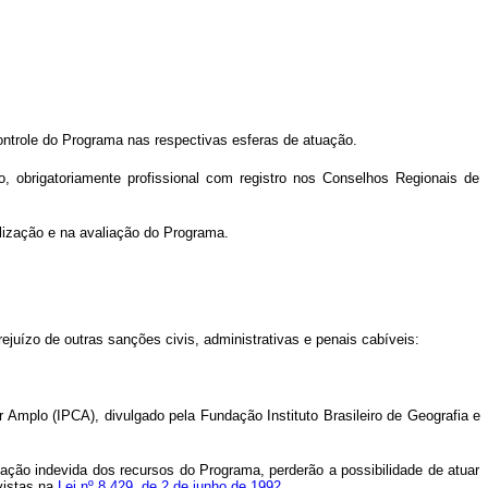
controle do Programa nas respectivas esferas de atuação.
, obrigatoriamente profissional com registro nos Conselhos Regionais de
alização e na avaliação do Programa.
ejuízo de outras sanções civis, administrativas e penais cabíveis:
r Amplo (IPCA), divulgado pela Fundação Instituto Brasileiro de Geografia
e
cação indevida dos recursos do Programa, perderão a possibilidade de atuar
vistas na
Lei nº 8.429, de 2 de junho de 1992
.