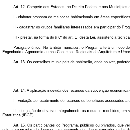
Art. 12. Compete aos Estados, ao Distrito Federal e aos Municípios 
I - elaborar proposta de melhorias habitacionais em áreas específic
II - cadastrar os grupos familiares interessados em participar do Pr
III - prestar, na forma do § 6º do art. 1º desta Lei, assistência té
Parágrafo único. No âmbito municipal, o Programa terá um coorden
Engenharia e Agronomia ou nos Conselhos Regionais de Arquitetura e Urba
Art. 13. Os conselhos municipais de habitação, onde houver, poderão
Art. 14. A aplicação indevida dos recursos da subvenção econômica de
I - vedação ao recebimento de recursos ou benefícios associados a q
II - obrigação de devolver integralmente os recursos recebidos, em
Estatística (IBGE)
.
Art. 15. Os participantes do Programa, públicos ou privados, que ve
nele, sem prejuízo do dever de ressarcimento dos danos causados e das de