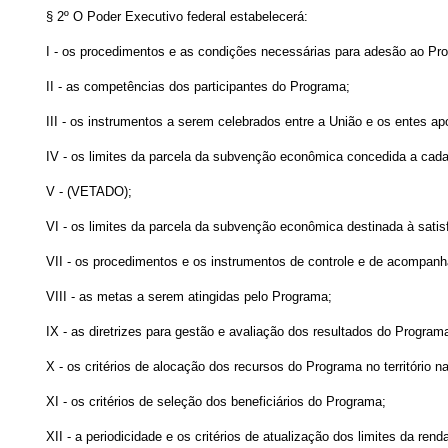
§ 2º O Poder Executivo federal estabelecerá:
I - os procedimentos e as condições necessárias para adesão ao Pr
II - as competências dos participantes do Programa;
III - os instrumentos a serem celebrados entre a União e os entes a
IV - os limites da parcela da subvenção econômica concedida a cada
V - (VETADO);
VI - os limites da parcela da subvenção econômica destinada à sati
VII - os procedimentos e os instrumentos de controle e de acompan
VIII - as metas a serem atingidas pelo Programa;
IX - as diretrizes para gestão e avaliação dos resultados do Program
X - os critérios de alocação dos recursos do Programa no território na
XI - os critérios de seleção dos beneficiários do Programa;
XII - a periodicidade e os critérios de atualização dos limites da rend