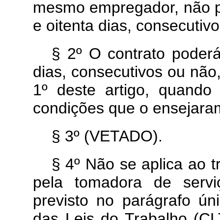
mesmo empregador, não p
e oitenta dias, consecutiv
§ 2º O contrato poder
dias, consecutivos ou não
1º deste artigo, quand
condições que o ensejara
§ 3º (VETADO).
§ 4º Não se aplica ao t
pela tomadora de servi
previsto no parágrafo ún
das Leis do Trabalho (C