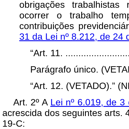
obrigações trabalhista
ocorrer o trabalho tem
contribuições previdenci
31 da Lei nº 8.212, de 24
“Art. 11. ..........................
Parágrafo único. (VETA
“Art. 12. (VETADO).” (N
Art. 2º A
Lei nº 6.019, de 3
acrescida dos seguintes arts. 4
19-C: