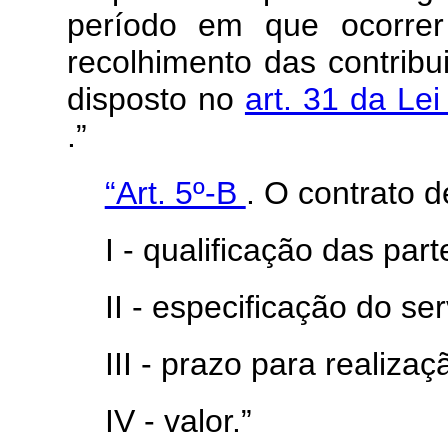
período em que ocorrer
recolhimento das contribu
disposto no
art. 31 da Le
.”
“Art. 5º-B
. O contrato d
I - qualificação das part
II - especificação do se
III - prazo para realiza
IV - valor.”