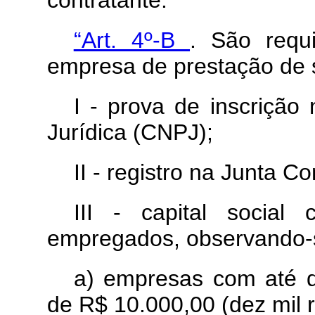
contratante.”
“Art. 4º-B
. São requ
empresa de prestação de s
I - prova de inscriçã
Jurídica (CNPJ);
II - registro na Junta Co
III - capital socia
empregados, observando-s
a) empresas com até d
de R$ 10.000,00 (dez mil r