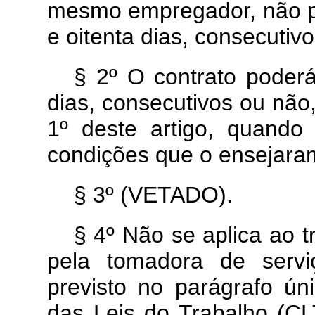
mesmo empregador, não p
e oitenta dias, consecutiv
§ 2º O contrato poder
dias, consecutivos ou não
1º deste artigo, quand
condições que o ensejara
§ 3º (VETADO).
§ 4º Não se aplica ao t
pela tomadora de servi
previsto no parágrafo ún
das Leis do Trabalho (C