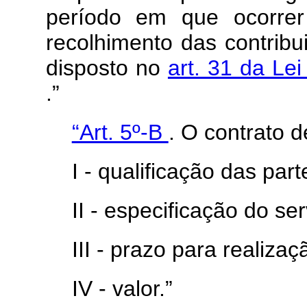
período em que ocorrer
recolhimento das contribu
disposto no
art. 31 da Le
.”
“Art. 5º-B
. O contrato d
I - qualificação das part
II - especificação do se
III - prazo para realiza
IV - valor.”