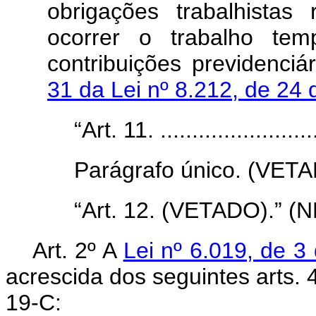
obrigações trabalhista
ocorrer o trabalho tem
contribuições previdenci
31 da Lei nº 8.212, de 24
“Art. 11. ..........................
Parágrafo único. (VETA
“Art. 12. (VETADO).” (N
Art. 2º A
Lei nº 6.019, de 3
acrescida dos seguintes arts. 4
19-C: