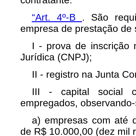
contratante.”
“Art. 4º-B
. São requ
empresa de prestação de s
I - prova de inscriçã
Jurídica (CNPJ);
II - registro na Junta Co
III - capital socia
empregados, observando-s
a) empresas com até d
de R$ 10.000,00 (dez mil r