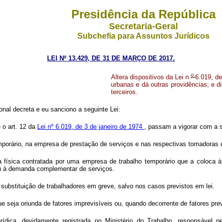
Presidência da República
Secretaria-Geral
Subchefia para Assuntos Jurídicos
LEI Nº 13.429, DE 31 DE MARÇO DE 2017.
o
Altera dispositivos da Lei n
6.019, de
urbanas e dá outras providências; e d
terceiros.
nal decreta e eu sanciono a seguinte Lei:
e o art. 12 da
Lei nº 6.019, de 3 de janeiro de 1974
, passam a vigorar com a 
porário, na empresa de prestação de serviços e nas respectivas tomadoras de
a física contratada por uma empresa de trabalho temporário que a coloca
ou à demanda complementar de serviços.
a substituição de trabalhadores em greve, salvo nos casos previstos em lei.
eja oriunda de fatores imprevisíveis ou, quando decorrente de fatores previs
ídica, devidamente registrada no Ministério do Trabalho, responsável 