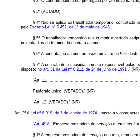
§ 2º O contrato poderá ser prorrogado por até noventa di
§ 3º (VETADO).
§ 4º Não se aplica ao trabalhador temporário, contratado p
pelo
Decreto-Lei nº 5.452, de 1º de maio de 1943
.
§ 5º O trabalhador temporário que cumprir o período esti
noventa dias do término do contrato anterior.
§ 6º A contratação anterior ao prazo previsto no § 5º deste
§ 7º A contratante é subsidiariamente responsável pelas ob
disposto no
art. 31 da Lei nº 8.212, de 24 de julho de 1991
.” (NR)
“Art. 11. .......................................................................
Parágrafo único. (VETADO).” (NR)
“Art. 12. (VETADO).” (NR)
Art. 2º A
Lei nº 6.019, de 3 de janeiro de 1974
, passa a vigorar acres
“Art. 4º-A
. Empresa prestadora de serviços a terceiros é a 
§ 1º A empresa prestadora de serviços contrata, remunera e