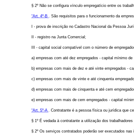
§ 2º Não se configura vínculo empregatício entre os traba
“Art. 4º-B
. São requisitos para o funcionamento da empresa
I - prova de inscrição no Cadastro Nacional da Pessoa Jur
II - registro na Junta Comercial;
III - capital social compatível com o número de empregad
a) empresas com até dez empregados - capital mínimo de R
b) empresas com mais de dez e até vinte empregados - capi
c) empresas com mais de vinte e até cinquenta empregados 
d) empresas com mais de cinquenta e até cem empregados 
e) empresas com mais de cem empregados - capital mínimo 
“Art. 5º-A
. Contratante é a pessoa física ou jurídica que 
§ 1º É vedada à contratante a utilização dos trabalhadore
§ 2º Os serviços contratados poderão ser executados nas i