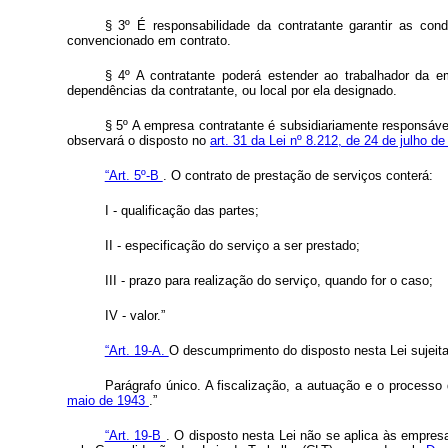
§ 3º É responsabilidade da contratante garantir as con
convencionado em contrato.
§ 4º A contratante poderá estender ao trabalhador da 
dependências da contratante, ou local por ela designado.
§ 5º A empresa contratante é subsidiariamente responsável
observará o disposto no
art. 31 da Lei nº 8.212, de 24 de julho d
“Art. 5º-B
. O contrato de prestação de serviços conterá:
I - qualificação das partes;
II - especificação do serviço a ser prestado;
III - prazo para realização do serviço, quando for o caso;
IV - valor.”
“Art. 19-A.
O descumprimento do disposto nesta Lei sujeita
Parágrafo único. A fiscalização, a autuação e o processo
maio de 1943
.”
“Art. 19-B
. O disposto nesta Lei não se aplica às empresa