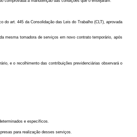
quando comprovada a manutenção das condições que o ensejaram.
ico do art. 445 da Consolidação das Leis do Trabalho (CLT), aprovada
ão da mesma tomadora de serviços em novo contrato temporário, após
ário, e o recolhimento das contribuições previdenciárias observará o
 determinados e específicos.
mpresas para realização desses serviços.