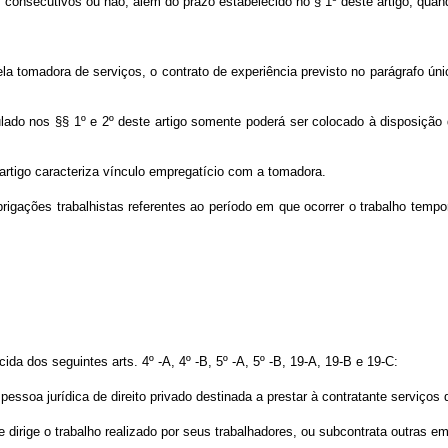
as, consecutivos ou não, além do prazo estabelecido no § 1º deste artigo, 
ela tomadora de serviços, o contrato de experiência previsto no parágrafo ún
pulado nos §§ 1º e 2º deste artigo somente poderá ser colocado à disposiç
 artigo caracteriza vínculo empregatício com a tomadora.
rigações trabalhistas referentes ao período em que ocorrer o trabalho tempor
cida dos seguintes arts. 4º -A, 4º -B, 5º -A, 5º -B, 19-A, 19-B e 19-C:
pessoa jurídica de direito privado destinada a prestar à contratante serviços
 dirige o trabalho realizado por seus trabalhadores, ou subcontrata outras e