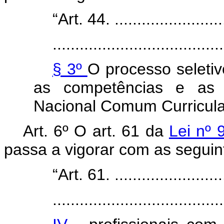
“Art. 44. ..........................
......................................
§ 3º
O processo seletivo
as competências e as h
Nacional Comum Curricula
Art. 6º O art. 61 da
Lei nº
passa a vigorar com as seguin
“Art. 61. ..........................
......................................