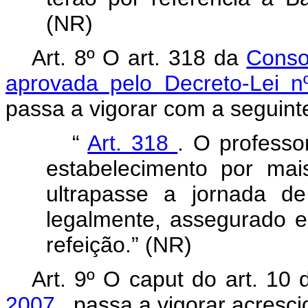
(NR)
Art. 8º O art. 318 da
Conso
aprovada pelo Decreto-Lei 
passa a vigorar com a seguint
“
Art. 318
. O profess
estabelecimento por ma
ultrapasse a jornada de
legalmente, assegurado e
refeição.” (NR)
Art. 9º O
caput
do art. 10
2007
, passa a vigorar acresci