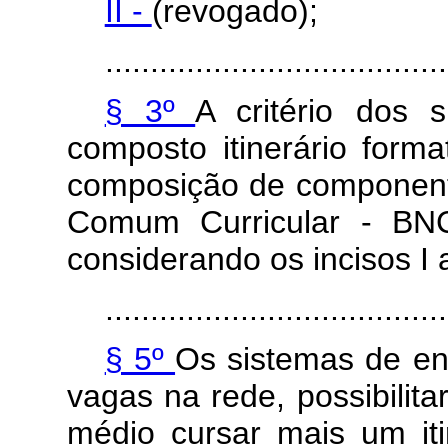
II -
(revogado);
......................................
§ 3º
A critério dos 
composto itinerário forma
composição de componente
Comum Curricular - BNCC
considerando os incisos I
......................................
§ 5º
Os sistemas de ens
vagas na rede, possibilit
médio cursar mais um iti