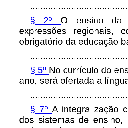
......................................
§ 2º
O ensino da 
expressões regionais, co
obrigatório da educação b
......................................
§ 5º
No currículo do ens
ano, será ofertada a língua
......................................
§ 7º
A integralização cu
dos sistemas de ensino, 