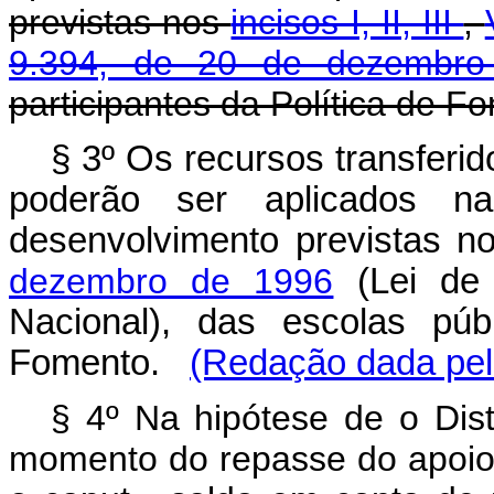
previstas nos
incisos I, II, III
,
9.394, de 20 de dezembr
participantes da Política de F
§ 3º Os recursos transferi
poderão ser aplicados 
desenvolvimento previstas 
dezembro de 1996
(Lei de 
Nacional), das escolas públ
Fomento.
(Redação dada pela
§ 4º Na hipótese de o Dist
momento do repasse do apoio 