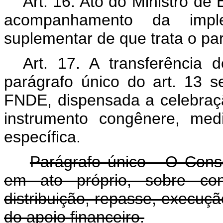
Art. 16. Ato do Ministro d
acompanhamento da imple
suplementar de que trata o par
Art. 17. A transferência d
parágrafo único do art. 13 s
FNDE, dispensada a celebraçã
instrumento congênere, med
específica.
Parágrafo único - O Cons
em ato próprio, sobre cond
distribuição, repasse, execuçã
do apoio financeiro.