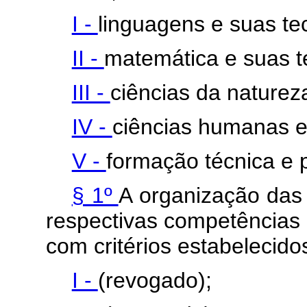
I -
linguagens e suas te
II -
matemática e suas t
III -
ciências da naturez
IV -
ciências humanas e 
V -
formação técnica e p
§ 1º
A organização das
respectivas competências 
com critérios estabelecid
I -
(revogado);