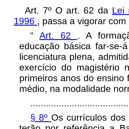
Art. 7º O art. 62 da
Lei
1996
, passa a vigorar com 
“
Art. 62
. A formaç
educação básica far-se-á
licenciatura plena, admit
exercício do magistério 
primeiros anos do ensino 
médio, na modalidade nor
......................................
§ 8º
Os currículos dos
terão por referência a B