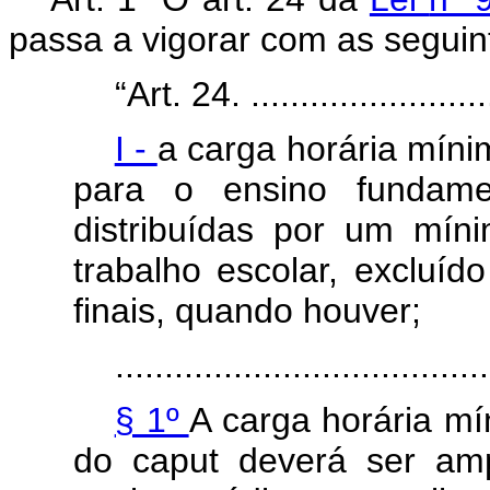
passa a vigorar com as seguin
“Art. 24. ..........................
I -
a carga horária míni
para o ensino fundame
distribuídas por um mín
trabalho escolar, excluí
finais, quando houver;
......................................
§ 1º
A carga horária mí
do
caput
deverá ser amp