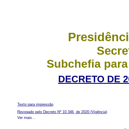
Presidênci
Secre
Subchefia para
DECRETO DE 2
Texto para impressão
Revogado pelo Decreto Nº 10.346, de 2020
(Vigência)
Ver mais...