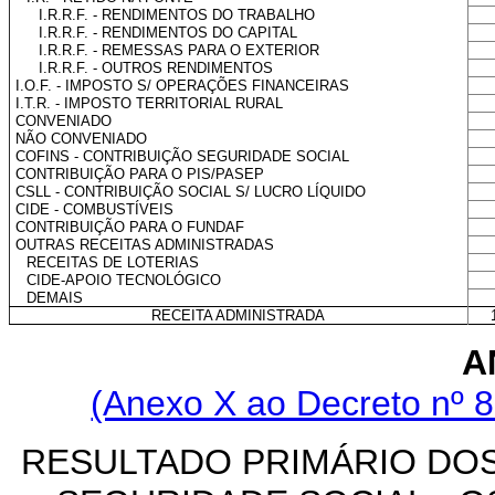
I.R.R.F. - RENDIMENTOS DO TRABALHO
I.R.R.F. - RENDIMENTOS DO CAPITAL
I.R.R.F. - REMESSAS PARA O EXTERIOR
I.R.R.F. - OUTROS RENDIMENTOS
I.O.F. - IMPOSTO S/ OPERAÇÕES FINANCEIRAS
I.T.R. - IMPOSTO TERRITORIAL RURAL
CONVENIADO
NÃO CONVENIADO
COFINS - CONTRIBUIÇÃO SEGURIDADE SOCIAL
CONTRIBUIÇÃO PARA O PIS/PASEP
CSLL - CONTRIBUIÇÃO SOCIAL S/ LUCRO LÍQUIDO
CIDE - COMBUSTÍVEIS
CONTRIBUIÇÃO PARA O FUNDAF
OUTRAS RECEITAS ADMINISTRADAS
RECEITAS DE LOTERIAS
CIDE-APOIO TECNOLÓGICO
DEMAIS
RECEITA ADMINISTRADA
A
(Anexo X ao Decreto nº 8
RESULTADO PRIMÁRIO DOS