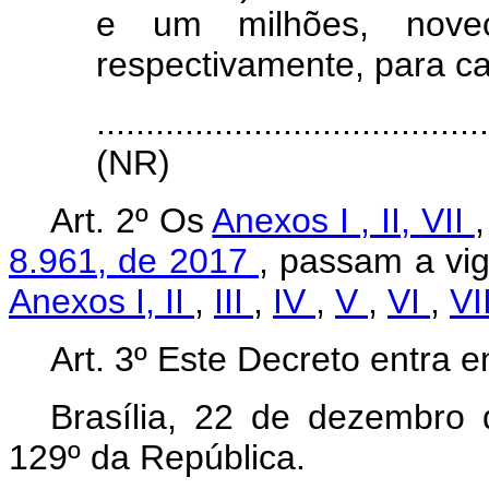
e um milhões, novec
respectivamente, para c
.......................................
(NR)
Art. 2º Os
Anexos I
,
II,
VII
8.961, de 2017
, passam a vig
Anexos I,
II
,
III
,
IV
,
V
,
VI
,
VI
Art. 3º Este Decreto entra 
Brasília, 22 de dezembro
129º da República.