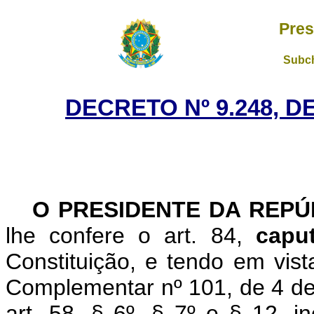
Pres
Subch
DECRETO Nº 9.248, D
O PRESIDENTE DA REP
lhe confere o art. 84,
cap
Constituição, e tendo em vista
Complementar nº 101, de 4 de 
art. 58, § 6º, § 7º e § 12, i