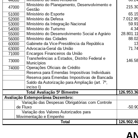
44000
Ministério do Planejamento, Desenvolvimento e
215.3
47000
Gestão
Ministério do Esporte
65.1
51000
Ministério da Defesa
7.012.9
52000
Ministério da Integração Nacional
59.9
53000
Ministério do Turismo
4.3
54000
Ministério do Desenvolvimento Social e Agrário
28.801.1
55000
Ministério das Cidades
88.0
56000
Gabinete da Vice-Presidência da República
1
60000
Advocacia-Geral da União
71.7
63000
Encargos Financeiros da União
71000
Transferências a Estados, Distrito Federal e
146.5
73000
Municípios
Operações Oficiais de Crédito
74000
Reserva para Emendas Impositivas Individuais
Reserva para Emendas Impositivas de Bancada
Saldo da Autorização para Ampliação (art. 7º,
inciso I)
Total Avaliação 5º Bimestre
126.953.3
Avaliação Extemporânea Dezembro:
Variação das Despesas Obrigatórias com Controle
de Fluxo
-50.9
Variação dos Valores Autorizados para
Movimentação e Empenho
Total
126.902.4
AN