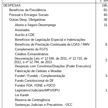
1º Bi
DESPESAS
196
Benefícios da Previdência
82
Pessoal e Encargos Sociais
46
Outras Desp. Obrigatórias
38
Abono e Seguro Desemprego
11
Anistiados
Auxílio à CDE
Benefícios de Legislação Especial e Indenizações
Benefícios de Prestação Continuada da LOAS / RMV
8
Complemento do FGTS
Créditos Extraordinários
Desoneração Leis nº 12.546, de 2011, nº 12.715, de
2
2012, e nº 12.794, de 2013
Despesas com Convênios/Doações (Poder Executivo)
Fabricação de Cédulas e Moedas
Fundef / Fundeb - Complementação
3
Fundo Constitucional do DF
Fundos FDA, FDNE e FDCO
Legislativo/Judiciário/MPU/DPU
1
Lei Kandir
Reserva de Contingência
Sentenças Judiciais e Precatórios - OCC