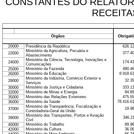
CONSTANTES DO RELATÓRI
RECEITA
Órgãos
Obrigató
20000
Presidência da República
626.1
Ministério da Agricultura, Pecuária e
377.4
22000
Abastecimento
Ministério da Ciência, Tecnologia, Inovações e
174.4
24000
Comunicações
Ministério da Fazenda
490.4
25000
Ministério da Educação
8.918.6
26000
Ministério da Indústria, Comércio Exterior e
32.3
28000
Serviços
Ministério da Justiça e Cidadania
333.1
30000
Ministério de Minas e Energia
84.8
32000
Ministério das Relações Exteriores
475.5
35000
Ministério da Saúde
78.416.6
36000
Ministério da Transparência, Fiscalização e
19.9
37000
Controladoria-Geral da União
Ministério dos Transportes, Portos e Aviação
346.2
39000
Civil
Ministério do Trabalho
89.9
40000
Ministério da Cultura
36.0
42000
Ministério do Meio Ambiente
66.2