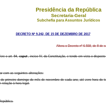
Presidência da República
Secretaria-Geral
Subchefia para Assuntos Jurídicos
DECRETO Nº 9.242, DE 15 DE DEZEMBRO DE 2017
Altera o Decreto nº 6.558, de 8 de s
fere o art. 84,
caput
, inciso IV, da Constituição, e tendo em vista o disposto 
rar com as seguintes alterações:
hora do primeiro domingo do mês de novembro de cada ano, até zero hora do 
 relação à hora legal.
República.