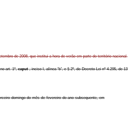
etembro de 2008, que institui a hora de verão em parte do território nacional.
no art. 1º,
caput
, inciso I, alínea “b”, e § 2º, do Decreto-Lei nº 4.295, de 13
terceiro domingo do mês de fevereiro do ano subsequente, em