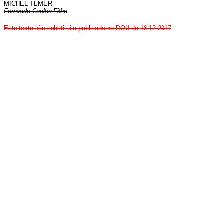
MICHEL TEMER
Fernando Coelho Filho
Este texto não substitui o publicado no DOU de 18.12.2017