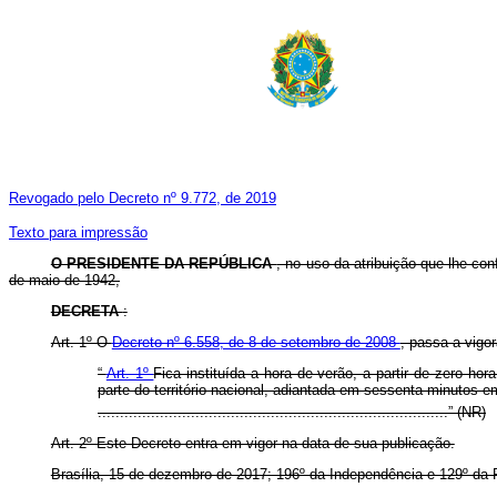
Revogado pelo Decreto nº 9.772, de 2019
Texto para impressão
O PRESIDENTE DA REPÚBLICA
, no uso da atribuição que lhe con
de maio de 1942,
DECRETA
:
Art. 1º O
Decreto nº 6.558, de 8 de setembro de 2008
, passa a vigo
“
Art. 1º
Fica instituída a hora de verão, a partir de zero 
parte do território nacional, adiantada em sessenta minutos em
...............................................................................” (NR)
Art. 2º Este Decreto entra em vigor na data de sua publicação.
Brasília, 15 de dezembro de 2017; 196º da Independência e 129º da 