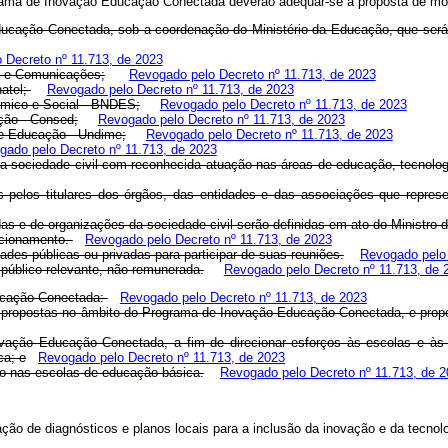
ograma de Inovação Educação Conectada deverão adequar-se à proposta de m
Educação Conectada, sob a coordenação do Ministério da Educação, que se
 Decreto nº 11.713, de 2023
es e Comunicações;
Revogado pelo Decreto nº 11.713, de 2023
natel;
Revogado pelo Decreto nº 11.713, de 2023
ômico e Social - BNDES;
Revogado pelo Decreto nº 11.713, de 2023
ção - Consed;
Revogado pelo Decreto nº 11.713, de 2023
de Educação - Undime;
Revogado pelo Decreto nº 11.713, de 2023
gado pelo Decreto nº 11.713, de 2023
da sociedade civil com reconhecida atuação nas áreas de educação, tecnologi
os pelos titulares dos órgãos, das entidades e das associações que repr
das e de organizações da sociedade civil serão definidas em ato do Ministro
ncionamento.
Revogado pelo Decreto nº 11.713, de 2023
ades públicas ou privadas para participar de suas reuniões.
Revogado pelo 
 público relevante, não remunerada.
Revogado pelo Decreto nº 11.713, de 
ucação Conectada:
Revogado pelo Decreto nº 11.713, de 2023
s propostas no âmbito do Programa de Inovação Educação Conectada, e prop
ovação Educação Conectada, a fim de direcionar esforços às escolas e à
ca; e
Revogado pelo Decreto nº 11.713, de 2023
co nas escolas de educação básica.
Revogado pelo Decreto nº 11.713, de 
ação de diagnósticos e planos locais para a inclusão da inovação e da tecnol