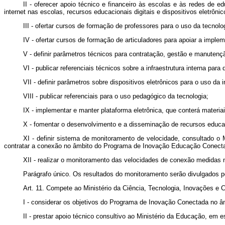
II - oferecer apoio técnico e financeiro às escolas e às redes de 
internet nas escolas, recursos educacionais digitais e dispositivos eletrô
III - ofertar cursos de formação de professores para o uso da tecnolo
IV - ofertar cursos de formação de articuladores para apoiar a im
V - definir parâmetros técnicos para contratação, gestão e manutenç
VI - publicar referenciais técnicos sobre a infraestrutura interna par
VII - definir parâmetros sobre dispositivos eletrônicos para o uso da
VIII - publicar referenciais para o uso pedagógico da tecnologia;
IX - implementar e manter plataforma eletrônica, que conterá materiai
X - fomentar o desenvolvimento e a disseminação de recursos educaci
XI - definir sistema de monitoramento de velocidade, consultado o
contratar a conexão no âmbito do Programa de Inovação Educação Conect
XII - realizar o monitoramento das velocidades de conexão medidas 
Parágrafo único. Os resultados do monitoramento serão divulgados pe
Art. 11. Compete ao Ministério da Ciência, Tecnologia, Inovações e
I - considerar os objetivos do Programa de Inovação Conectada no âmb
II - prestar apoio técnico consultivo ao Ministério da Educação, em e