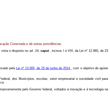
ucação Conectada e dá outras providências.
m vista o disposto no art. 24,
caput
, incisos I e VIII, da Lei nº 12.965, de 23
rovado pela
Lei nº 13.005, de 25 de junho de 2014
, com o objetivo de apoiar
deral, dos Municípios, escolas, setor empresarial e sociedade civil para
ica.
anceiramente pelo Governo federal, voltados à inovação e à tecnologia na