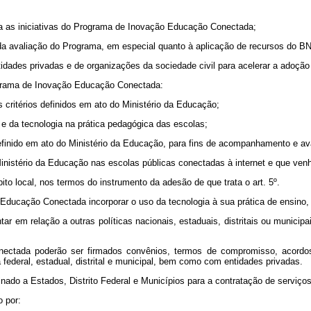
para as iniciativas do Programa de Inovação Educação Conectada;
e da avaliação do Programa, em especial quanto à aplicação de recursos do 
entidades privadas e de organizações da sociedade civil para acelerar a adoçã
ograma de Inovação Educação Conectada:
s critérios definidos em ato do Ministério da Educação;
o e da tecnologia na prática pedagógica das escolas;
efinido em ato do Ministério da Educação, para fins de acompanhamento e av
Ministério da Educação nas escolas públicas conectadas à internet e que ven
o local, nos termos do instrumento da adesão de que trata o art. 5º.
ducação Conectada incorporar o uso da tecnologia à sua prática de ensino, 
em relação a outras políticas nacionais, estaduais, distritais ou municipa
ctada poderão ser firmados convênios, termos de compromisso, acordos 
federal, estadual, distrital e municipal, bem como com entidades privadas.
stinado a Estados, Distrito Federal e Municípios para a contratação de servi
 por: