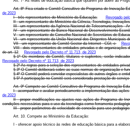
Art. 7º As redes de educação básica que optarem por aderir ao Pr
Art. 8º Fica criado o Comitê Consultivo do Programa de Inovação 
de 2023
I - três representantes do Ministério da Educação;
Revogado pelo
II - um representante do Ministério da Ciência, Tecnologia, Inovaçõ
III - um representante da Agência Nacional de Telecomunicações - A
IV - um representante do Banco Nacional de Desenvolvimento Econ
V - um representante do Conselho Nacional de Secretários de Educa
VI - um representante da União Nacional dos Dirigentes Municipais 
VII - um representante do Comitê Gestor da Internet - CGI; e
Revo
VIII - dois representantes de entidades privadas e de organizações 
do art. 12
.
Revogado pelo Decreto nº 11.713, de 2023
§ 1º Os membros do Comitê, titulares e suplentes, serão indicad
Revogado pelo Decreto nº 11.713, de 2023
§ 2º As regras para a seleção dos representantes de entidades priva
§ 3º O Comitê deliberará sobre as suas normas de organização e fu
§ 4º O Comitê poderá convidar especialistas de outros órgãos e entid
§ 5º A participação no Comitê será considerada prestação de serviço
Art. 9º Compete ao Comitê Consultivo do Programa de Inovação Ed
I - acompanhar e avaliar periodicamente a implementação das açõe
de 2023
II - propor modificações ou ajustes nas ações do Programa de In
condições necessárias para o uso da tecnologia como ferramenta pedagógi
III - propor parâmetros de velocidade de conexão para uso pedagógi
Art. 10. Compete ao Ministério da Educação:
I - oferecer apoio técnico às redes de educação básica para a elabor