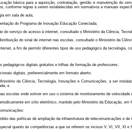
educação básica para a aquisição, contratação, gestão e manutenção do servi
nicos, conforme regras a serem estabelecidas em normativos e manuais específ
gia em sala de aula;
plementação do Programa de Inovação Educação Conectada;
ão do serviço de acesso à internet, consultado o Ministério da Ciência, Tec
a distribuição do sinal de internet nas escolas, consultado o Ministério da Ci
 internet, a fim de permitir diferentes tipos de uso pedagógico da tecnologia,
s pedagógicos digitais gratuitos e trilhas de formação de professores;
onais digitais, preferencialmente em formato aberto;
 Ministério da Ciência, Tecnologia, Inovações e Comunicações, a ser inst
ada; e
nas escolas onde estiver em uso o sistema de monitoramento de velocidade d
riodicamente em sítio eletrônico, mantido pelo Ministério da Educação, em f
 Comunicações:
ito das políticas de ampliação da infraestrutura de telecomunicações e de in
special quanto às competências a que se referem os incisos V, VI, VII, XI e XI