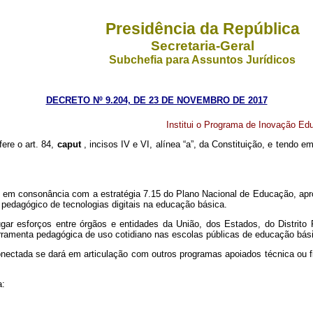
Presidência da República
Secretaria-Geral
Subchefia para Assuntos Jurídicos
DECRETO Nº 9.204, DE 23 DE NOVEMBRO DE 2017
Institui o Programa de Inovação Ed
fere o art. 84,
caput
, incisos IV e VI, alínea “a”, da Constituição, e tendo e
, em consonância com a estratégia 7.15 do Plano Nacional de Educação, ap
 pedagógico de tecnologias digitais na educação básica.
 esforços entre órgãos e entidades da União, dos Estados, do Distrito Fe
rramenta pedagógica de uso cotidiano nas escolas públicas de educação bás
ctada se dará em articulação com outros programas apoiados técnica ou fin
a: