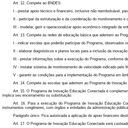
Art. 12. Compete ao BNDES:
I - prestar apoio técnico e financeiro, inclusive não reembolsável, 
II - participar da estruturação e da coordenação do monitoramento 
III - modelar, gerir e operacionalizar apoio econômico integrado de 
Art. 13. Compete às redes de educação básica que aderirem ao Pr
I - indicar escolas que poderão participar do Programa, observados o
II - elaborar diagnósticos e planos locais para a inclusão da inovaçã
III - prestar informações sobre a execução do Programa, conforme d
IV - instalar sistema de monitoramento de velocidade indicado pelo 
V - garantir as condições para a implementação do Programa em âmbit
Art. 14. Compete às escolas que aderirem ao Programa de Inovação E
Art. 15. O Programa de Inovação Educação Conectada é complementar 
implica seu encerramento ou substituição.
Art. 16. Para a execução do Programa de Inovação Educação Cone
instrumentos congêneres, com órgãos e entidades da administração pública 
Parágrafo único. Fica autorizada a aplicação do apoio financeiro de
Art. 17. O Programa de Inovação Educação Conectada será custeado