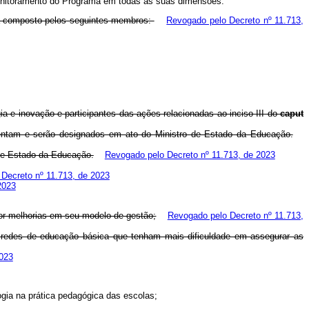
onitoramento do Programa em todas as suas dimensões.
rá composto pelos seguintes membros:
Revogado pelo Decreto nº 11.713,
a e inovação e participantes das ações relacionadas ao inciso III do
caput
esentam e serão designados em ato do Ministro de Estado da Educação.
 de Estado da Educação.
Revogado pelo Decreto nº 11.713, de 2023
Decreto nº 11.713, de 2023
2023
or melhorias em seu modelo de gestão;
Revogado pelo Decreto nº 11.713,
s redes de educação básica que tenham mais dificuldade em assegurar as
2023
ogia na prática pedagógica das escolas;