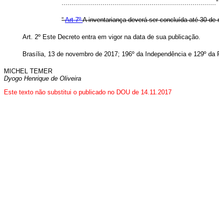
..............................................................................
“
Art 7º
A inventariança deverá ser concluída até 30 de
Art. 2º Este Decreto entra em vigor na data de sua publicação.
Brasília, 13 de novembro de 2017; 196º da Independência e 129º da 
MICHEL TEMER
Dyogo Henrique de Oliveira
Este texto não substitui o publicado no DOU de 14.11.2017