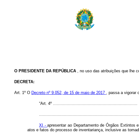
O
PRESIDENTE DA REPÚBLICA
, no uso das atribuições que lhe c
DECRETA:
Art. 1º O
Decreto nº 9.052, de 15 de maio de 2017
, passa a vigorar
“Art. 4º ....................................................................
................................................................................
XI -
apresentar ao Departamento de Órgãos Extintos e 
atos e fatos do processo de inventariança, inclusive as toma