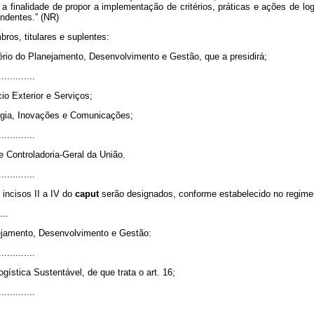
finalidade de propor a implementação de critérios, práticas e ações de log
endentes.” (NR)
os, titulares e suplentes:
ério do Planejamento, Desenvolvimento e Gestão, que a presidirá;
.............
io Exterior e Serviços;
logia, Inovações e Comunicações;
.............
e Controladoria-Geral da União.
.............
incisos II a IV do
caput
serão designados, conforme estabelecido no regime
...
nejamento, Desenvolvimento e Gestão:
.............
ística Sustentável, de que trata o art. 16;
.............