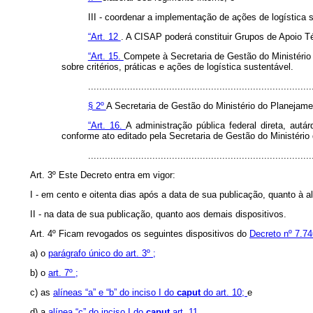
III - coordenar a implementação de ações de logística s
“Art. 12
. A CISAP poderá constituir Grupos de Apoio T
“Art. 15.
Compete à Secretaria de Gestão do Ministéri
sobre critérios, práticas e ações de logística sustentável.
................................................................................
§ 2º
A Secretaria de Gestão do Ministério do Planejam
“Art. 16.
A administração pública federal direta, aut
conforme ato editado pela Secretaria de Gestão do Ministéri
..............................................................................
Art. 3º Este Decreto entra em vigor:
I - em cento e oitenta dias após a data de sua publicação, quanto à 
II - na data de sua publicação, quanto aos demais dispositivos.
Art. 4º Ficam revogados os seguintes dispositivos do
Decreto nº 7.74
a) o
parágrafo único do art. 3º ;
b) o
art. 7º ;
c) as
alíneas “a” e “b” do inciso I do
caput
do art. 10;
e
d) a
alínea “c” do inciso I do
caput
art. 11.