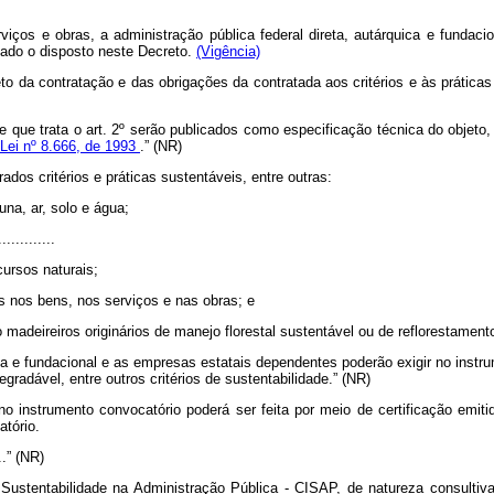
iços e obras, a administração pública federal direta, autárquica e fundaci
vado o disposto neste Decreto.
(Vigência)
o da contratação e das obrigações da contratada aos critérios e às práticas 
de que trata o art. 2º serão publicados como especificação técnica do objeto,
 Lei nº 8.666, de 1993
.” (NR)
rados critérios e práticas sustentáveis, entre outras:
una, ar, solo e água;
.............
ursos naturais;
os nos bens, nos serviços e nas obras; e
ão madeireiros originários de manejo florestal sustentável ou de reflorestament
uica e fundacional e as empresas estatais dependentes poderão exigir no inst
egradável, entre outros critérios de sustentabilidade.” (NR)
nstrumento convocatório poderá ser feita por meio de certificação emitida 
atório.
....” (NR)
e Sustentabilidade na Administração Pública - CISAP, de natureza consulti