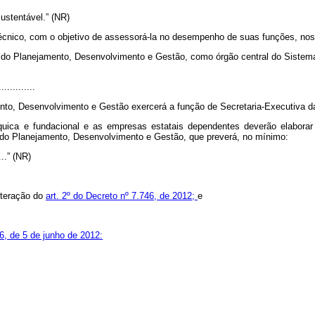
ustentável.” (NR)
écnico, com o objetivo de assessorá-la no desempenho de suas funções, nos 
o do Planejamento, Desenvolvimento e Gestão, como órgão central do Siste
.............
ento, Desenvolvimento e Gestão exercerá a função de Secretaria-Executiva d
árquica e fundacional e as empresas estatais dependentes deverão elabora
o do Planejamento, Desenvolvimento e Gestão, que preverá, no mínimo:
.....” (NR)
alteração do
art. 2º do Decreto nº 7.746, de 2012;
e
6, de 5 de junho de 2012: