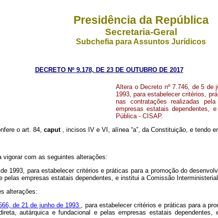
Presidência da República
Secretaria-Geral
Subchefia para Assuntos Jurídicos
DECRETO Nº 9.178, DE 23 DE OUTUBRO DE 2017
Altera o Decreto nº 7.746, de 5 de 
1993, para estabelecer critérios, p
nas contratações realizadas pela 
empresas estatais dependentes, e i
Pública - CISAP.
nfere o art. 84,
caput
, incisos IV e VI, alínea “a”, da Constituição, e tendo 
a vigorar com as seguintes alterações:
o de 1993, para estabelecer critérios e práticas para a promoção do desenvol
l e pelas empresas estatais dependentes, e institui a Comissão Interministeri
es alterações:
8.666, de 21 de junho de 1993
, para estabelecer critérios e práticas para a 
direta, autárquica e fundacional e pelas empresas estatais dependentes, e