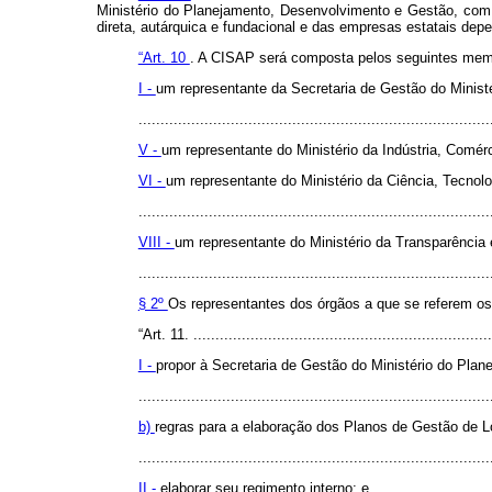
Ministério do Planejamento, Desenvolvimento e Gestão, com a 
direta, autárquica e fundacional e das empresas estatais dep
“Art. 10
. A CISAP será composta pelos seguintes membr
I -
um representante da Secretaria de Gestão do Minist
................................................................................
V -
um representante do Ministério da Indústria, Comérc
VI -
um representante do Ministério da Ciência, Tecno
................................................................................
VIII -
um representante do Ministério da Transparência 
................................................................................
§ 2º
Os representantes dos órgãos a que se referem os 
“Art. 11. ....................................................................
I -
propor à Secretaria de Gestão do Ministério do Pla
................................................................................
b)
regras para a elaboração dos Planos de Gestão de Log
................................................................................
II -
elaborar seu regimento interno; e