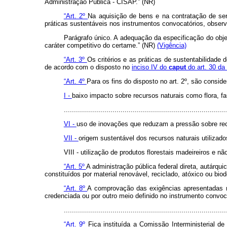
Administração Pública - CISAP.” (NR)
“Art. 2º
Na aquisição de bens e na contratação de serv
práticas sustentáveis nos instrumentos convocatórios, obser
Parágrafo único. A adequação da especificação do objet
caráter competitivo do certame.” (NR)
(Vigência)
“Art. 3º
Os critérios e as práticas de sustentabilidade 
de acordo com o disposto no
inciso IV do
caput
do art. 30 da
“Art. 4º
Para os fins do disposto no art. 2º, são conside
I -
baixo impacto sobre recursos naturais como flora, fa
................................................................................
VI -
uso de inovações que reduzam a pressão sobre rec
VII -
origem sustentável dos recursos naturais utilizad
VIII - utilização de produtos florestais madeireiros e n
“Art. 5º
A administração pública federal direta, autárq
constituídos por material renovável, reciclado, atóxico ou biod
“Art. 8º
A comprovação das exigências apresentadas no i
credenciada ou por outro meio definido no instrumento convoc
..............................................................................
“Art. 9º
Fica instituída a Comissão Interministerial d