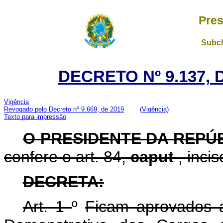
Pres
Subch
DECRETO Nº 9.137, 
Vigência
Revogado pelo Decreto nº 9.669, de 2019
(Vigência)
Texto para impressão
O
PRESIDENTE DA REPÚ
confere o art. 84,
caput
, inci
DECRETA:
Art. 1
º
Ficam aprovados 