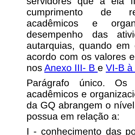
servidores que a ela f
cumprimento de requi
acadêmicos e organi
desempenho das ativi
autarquias, quando em e
acordo com os valores e
nos
Anexo III- B
e
VI-B à
Parágrafo único. Os re
acadêmicos e organizaci
da GQ abrangem o nível 
possua em relação a:
I - conhecimento das polí