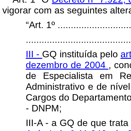
vigorar com as seguintes alter
“Art. 1º .............................
........................................
III -
GQ instituída pelo
ar
dezembro de 2004
, con
de Especialista em Re
Administrativo e de níve
Cargos do Departamento
- DNPM;
III-A - a GQ de que trat