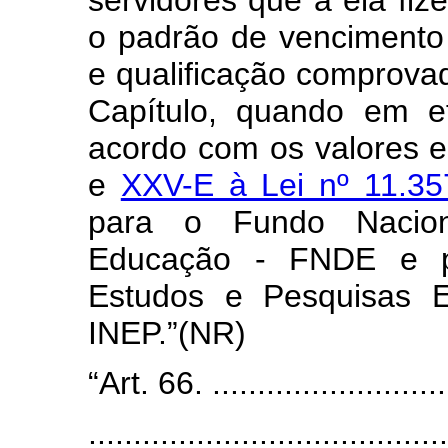
servidores que a ela fi
o padrão de vencimento 
e qualificação comprova
Capítulo, quando em ef
acordo com os valores e
e
XXV-E à Lei nº 11.3
para o Fundo Nacion
Educação - FNDE e pa
Estudos e Pesquisas Ed
INEP.”(NR)
“Art. 66. ............................
........................................