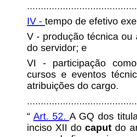
........................................
IV -
tempo de efetivo exe
V - produção técnica ou
do servidor; e
VI - participação como
cursos e eventos técni
atribuições do cargo.
......................................
“
Art. 52.
A GQ dos titul
inciso XII do
caput
do a