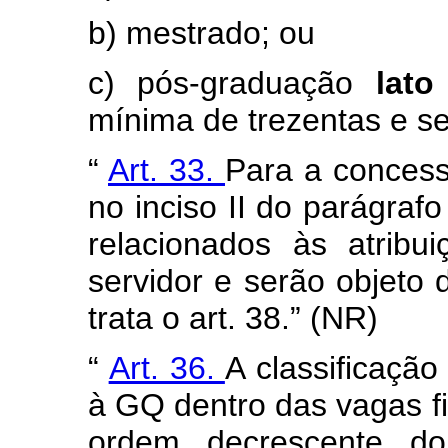
b) mestrado; ou
c) pós-graduação
lat
mínima de trezentas e se
“
Art. 33.
Para a concess
no inciso II do parágrafo
relacionados às atrib
servidor e serão objeto
trata o art. 38.” (NR)
“
Art. 36.
A classificaçã
à GQ dentro das vagas f
ordem decrescente do