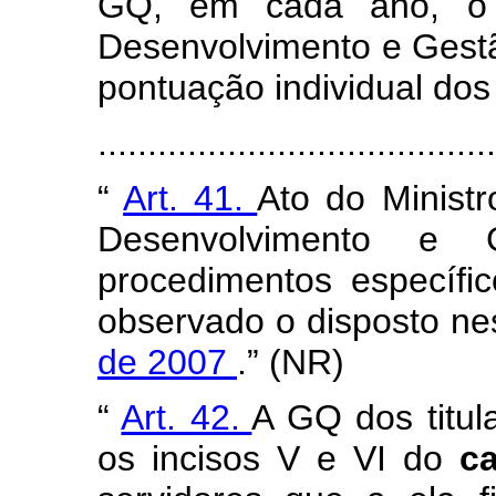
GQ, em cada ano, o M
Desenvolvimento e Gestão
pontuação individual dos
......................................
“
Art. 41.
Ato do Minist
Desenvolvimento e 
procedimentos específ
observado o disposto ne
de 2007
.” (NR)
“
Art. 42.
A GQ dos titul
os incisos V e VI do
c