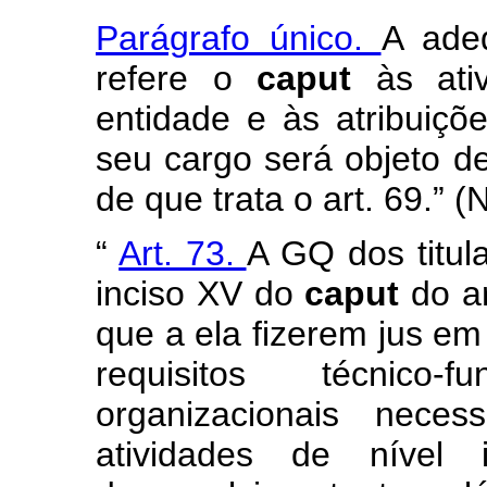
Parágrafo único.
A ade
refere o
caput
às ati
entidade e às atribuiçõ
seu cargo será objeto d
de que trata o art. 69.” (
“
Art. 73.
A GQ dos titul
inciso XV do
caput
do a
que a ela fizerem jus em
requisitos técnico-
organizacionais nece
atividades de nível i