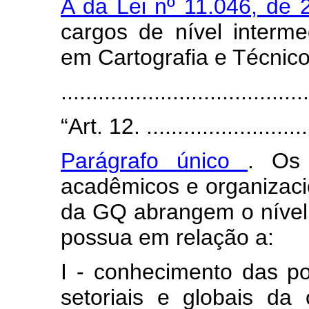
A da Lei nº 11.046, de
cargos de nível interme
em Cartografia e Técnic
......................................
“Art. 12. ............................
Parágrafo único
. Os 
acadêmicos e organizaci
da GQ abrangem o nível 
possua em relação a:
I - conhecimento das polí
setoriais e globais da