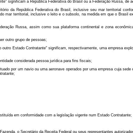
nte" significam a República Federativa do Brasil ou a Federação Russa, de 
erritório da República Federativa do Brasil, inclusive seu mar territorial
 mar territorial, inclusive o leito e o subsolo, na medida em que o Brasil ex
a Federação Russa, assim como sua plataforma continental e zona econômic
uer outro grupo de pessoas;
 outro Estado Contratante" significam, respectivamente, uma empresa expl
ntidade considerada pessoa jurídica para fins fiscais;
e efetuado por um navio ou uma aeronave operados por uma empresa cuja sede 
tratante;
nstituída em conformidade com a legislação vigente num Estado Contratante;
a Fazenda, o Secretário da Receita Federal ou seus representantes autorizado