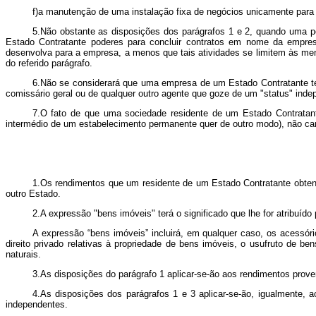
f)a manutenção de uma instalação fixa de negócios unicamente para 
5.Não obstante as disposições dos parágrafos 1 e 2, quando uma p
Estado Contratante poderes para concluir contratos em nome da empres
desenvolva para a empresa, a menos que tais atividades se limitem às me
do referido parágrafo.
6.Não se considerará que uma empresa de um Estado Contratante ten
comissário geral ou de qualquer outro agente que goze de um "status" ind
7.O fato de que uma sociedade residente de um Estado Contratante
intermédio de um estabelecimento permanente quer de outro modo), não car
1.Os rendimentos que um residente de um Estado Contratante obtenha
outro Estado.
2.A expressão "bens imóveis" terá o significado que lhe for atribuí
A expressão “bens imóveis” incluirá, em qualquer caso, os acessório
direito privado relativas à propriedade de bens imóveis, o usufruto de b
naturais.
3.As disposições do parágrafo 1 aplicar-se-ão aos rendimentos prove
4.As disposições dos parágrafos 1 e 3 aplicar-se-ão, igualmente,
independentes.