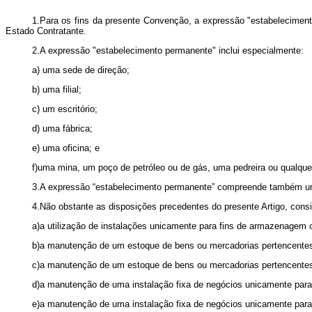
1.Para os fins da presente Convenção, a expressão "estabeleciment
Estado Contratante.
2.A expressão "estabelecimento permanente" inclui especialmente:
a) uma sede de direção;
b) uma filial;
c) um escritório;
d) uma fábrica;
e) uma oficina; e
f)uma mina, um poço de petróleo ou de gás, uma pedreira ou qualquer 
3.A expressão “estabelecimento permanente” compreende também um c
4.Não obstante as disposições precedentes do presente Artigo, consi
a)a utilização de instalações unicamente para fins de armazenagem
b)a manutenção de um estoque de bens ou mercadorias pertencente
c)a manutenção de um estoque de bens ou mercadorias pertencentes
d)a manutenção de uma instalação fixa de negócios unicamente para 
e)a manutenção de uma instalação fixa de negócios unicamente para fi