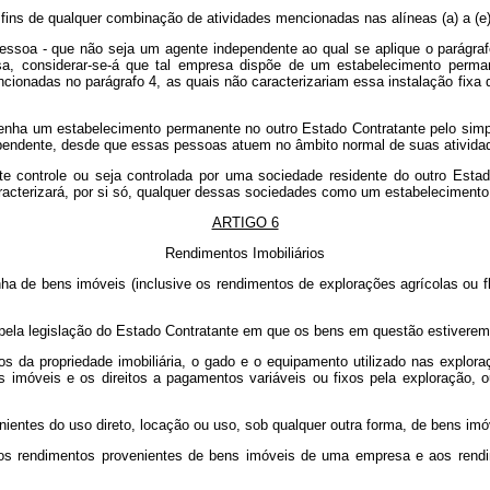
fins de qualquer combinação de atividades mencionadas nas alíneas (a) a (e)
essoa - que não seja um agente independente ao qual se aplique o parágra
a, considerar-se-á que tal empresa dispõe de um estabelecimento perma
ncionadas no parágrafo 4, as quais não caracterizariam essa instalação fi
ha um estabelecimento permanente no outro Estado Contratante pelo simples
ependente, desde que essas pessoas atuem no âmbito normal de suas ativida
 controle ou seja controlada por uma sociedade residente do outro Estad
acterizará, por si só, qualquer dessas sociedades como um estabelecimento
ARTIGO 6
Rendimentos Imobiliários
 de bens imóveis (inclusive os rendimentos de explorações agrícolas ou fl
do pela legislação do Estado Contratante em que os bens em questão estiver
s da propriedade imobiliária, o gado e o equipamento utilizado nas exploraç
ens imóveis e os direitos a pagamentos variáveis ou fixos pela exploração, 
nientes do uso direto, locação ou uso, sob qualquer outra forma, de bens imó
 aos rendimentos provenientes de bens imóveis de uma empresa e aos rendi