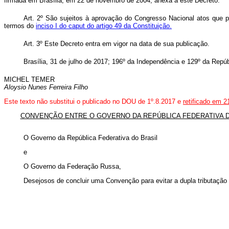
firmada em Brasília, em 22 de novembro de 2004, anexa a este Decreto.
Art. 2º São sujeitos à aprovação do Congresso Nacional atos que
termos do
inciso I do caput do artigo 49 da Constituição.
Art. 3º Este Decreto entra em vigor na data de sua publicação.
Brasília, 31 de julho de 2017; 196º da Independência e 129º da Repúb
MICHEL TEMER
Aloysio Nunes Ferreira Filho
Este texto não substitui o publicado no DOU de 1º.8.2017 e
retificado em 2
CONVENÇÃO ENTRE O GOVERNO DA REPÚBLICA FEDERATIVA DO
O Governo da República Federativa do Brasil
e
O Governo da Federação Russa,
Desejosos de concluir uma Convenção para evitar a dupla tributação 