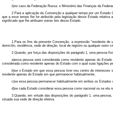
ii)no caso da Federação Russa: o Ministério das Finanças da Federa
2.Para a aplicação da Convenção a qualquer tempo por um Estado Cont
que a esse tempo lhe for atribuído pela legislação desse Estado relativa
significado que lhe atribuam outras leis desse Estado.
1.Para os fins da presente Convenção, a expressão "residente de 
domicílio, residência, sede de direção, local de registro ou qualquer outro 
2.Quando, por força das disposições do parágrafo 1, uma pessoa fís
a)essa pessoa será considerada como residente apenas do Estado
considerada como residente apenas do Estado com o qual suas ligações pes
b)se o Estado em que essa pessoa tiver seu centro de interesses 
residente apenas do Estado em que permanecer habitualmente;
c)se essa pessoa permanecer habitualmente em ambos os Estados ou
d)se cada Estado considerar essa pessoa como nacional ou se ela n
3.Quando, em virtude das disposições do parágrafo 1, uma pessoa,
situada sua sede de direção efetiva.