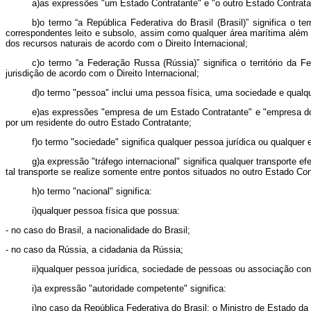
a)as expressões "um Estado Contratante" e "o outro Estado Contrata
b)o termo “a República Federativa do Brasil (Brasil)” significa o t
correspondentes leito e subsolo, assim como qualquer área marítima além do
dos recursos naturais de acordo com o Direito Internacional;
c)o termo “a Federação Russa (Rússia)” significa o território d
jurisdição de acordo com o Direito Internacional;
d)o termo "pessoa" inclui uma pessoa física, uma sociedade e qualq
e)as expressões "empresa de um Estado Contratante" e "empresa do
por um residente do outro Estado Contratante;
f)o termo "sociedade" significa qualquer pessoa jurídica ou qualquer e
g)a expressão "tráfego internacional" significa qualquer transport
tal transporte se realize somente entre pontos situados no outro Estado Con
h)o termo "nacional" significa:
i)qualquer pessoa física que possua:
- no caso do Brasil, a nacionalidade do Brasil;
- no caso da Rússia, a cidadania da Rússia;
ii)qualquer pessoa jurídica, sociedade de pessoas ou associação co
i)a expressão "autoridade competente" significa:
i)no caso da República Federativa do Brasil: o Ministro de Estado d