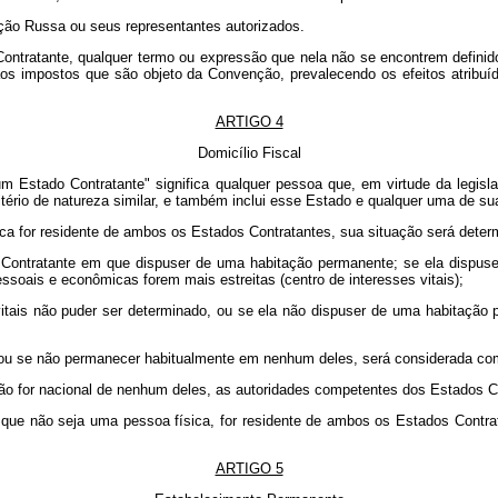
ção Russa ou seus representantes autorizados.
ratante, qualquer termo ou expressão que nela não se encontrem definidos t
 aos impostos que são objeto da Convenção, prevalecendo os efeitos atribuíd
ARTIGO 4
Domicílio Fiscal
um Estado Contratante" significa qualquer pessoa que, em virtude da legis
critério de natureza similar, e também inclui esse Estado e qualquer uma de su
ica for residente de ambos os Estados Contratantes, sua situação será deter
 Contratante em que dispuser de uma habitação permanente; se ela dispus
soais e econômicas forem mais estreitas (centro de interesses vitais);
vitais não puder ser determinado, ou se ela não dispuser de uma habitaç
 se não permanecer habitualmente em nenhum deles, será considerada como
ão for nacional de nenhum deles, as autoridades competentes dos Estados C
 que não seja uma pessoa física, for residente de ambos os Estados Contra
ARTIGO 5