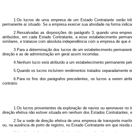
1.Os lucros de uma empresa de um Estado Contratante serão trib
permanente aí situado. Se a empresa exercer sua atividade na forma indica
2.Ressalvadas as disposições do parágrafo 3, quando uma empresa
atribuídos, em cada Estado Contratante, a esse estabelecimento permane
similares, e tratasse com absoluta independência com a empresa de que é
3.Para a determinação dos lucros de um estabelecimento permanente
direção e as de administração em geral assim incorridas.
4.Nenhum lucro será atribuído a um estabelecimento permanente pel
5.Quando os lucros incluírem rendimentos tratados separadamente em
6.Para os fins dos parágrafos precedentes, os lucros a serem at
contrário.
1.Os lucros provenientes da exploração de navios ou aeronaves no tr
direção efetiva não estiver situada em nenhum dos Estados Contratantes, e
2.Se a sede de direção efetiva de uma empresa de transporte marítim
ou, na ausência de porto de registro, no Estado Contratante em que resida 