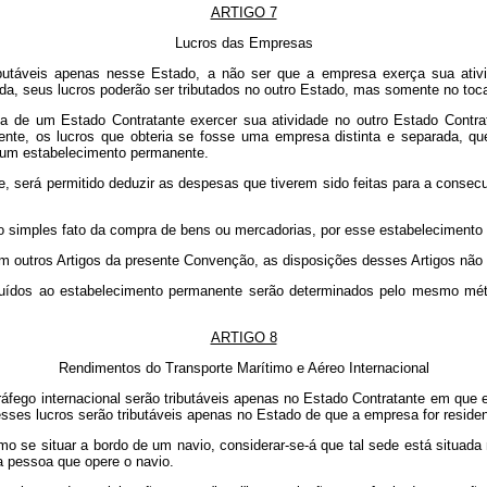
ARTIGO 7
Lucros das Empresas
utáveis apenas nesse Estado, a não ser que a empresa exerça sua ativi
da, seus lucros poderão ser tributados no outro Estado, mas somente no toca
 de um Estado Contratante exercer sua atividade no outro Estado Contrat
nte, os lucros que obteria se fosse uma empresa distinta e separada, que
 um estabelecimento permanente.
, será permitido deduzir as despesas que tiverem sido feitas para a consec
o simples fato da compra de bens ou mercadorias, por esse estabelecimento
 outros Artigos da presente Convenção, as disposições desses Artigos não s
ribuídos ao estabelecimento permanente serão determinados pelo mesmo mét
ARTIGO 8
Rendimentos do Transporte Marítimo e Aéreo Internacional
áfego internacional serão tributáveis apenas no Estado Contratante em que e
sses lucros serão tributáveis apenas no Estado de que a empresa for residen
o se situar a bordo de um navio, considerar-se-á que tal sede está situada
a pessoa que opere o navio.