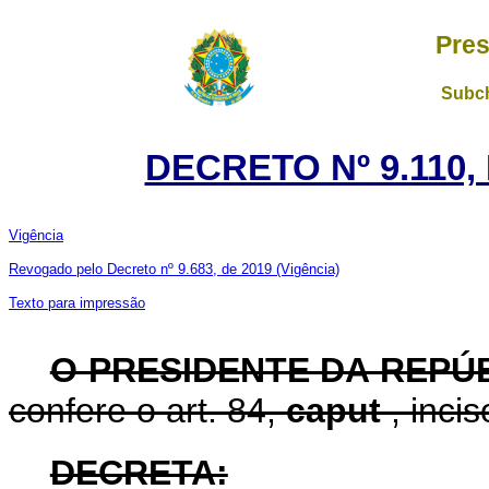
Pres
Subch
DECRETO Nº 9.110,
Vigência
Revogado pelo Decreto nº 9.683, de 2019
(Vigência)
Texto para impressão
O PRESIDENTE DA REPÚ
confere o art. 84,
caput
, inci
DECRETA: