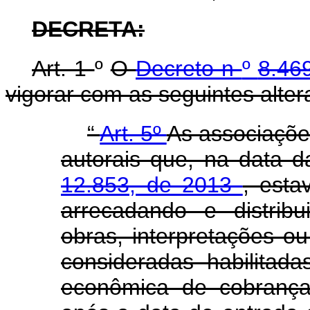
DECRETA:
Art. 1
º
O
Decreto n
º
8.46
vigorar com as seguintes alter
“
Art. 5º
As associações
autorais que, na data 
12.853, de 2013
, esta
arrecadando e distribu
obras, interpretações 
consideradas habilitad
econômica de cobrança