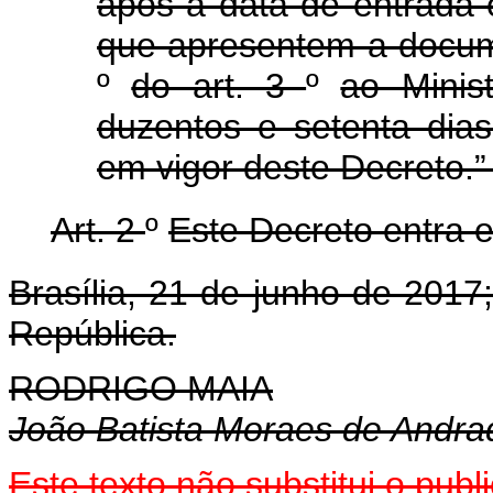
após a data de entrada 
que apresentem a docum
º
do art. 3
º
ao Minis
duzentos e setenta dia
em vigor deste Decreto.”
Art. 2
º
Este Decreto entra 
Brasília, 21 de junho de 201
República.
RODRIGO MAIA
João Batista Moraes de Andra
Este texto não substitui o pu