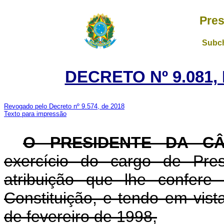
Pres
Subch
DECRETO Nº 9.081,
Revogado pelo Decreto nº 9.574, de 2018
Texto para impressão
O PRESIDENTE DA 
exercício do cargo de Pre
atribuição que lhe confere
Constituição, e tendo em vist
de fevereiro de 1998,