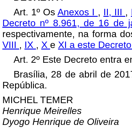
Art. 1º Os
Anexos I
,
II,
III
,
Decreto nº 8.961, de 16 de 
respectivamente, na forma d
VIII
,
IX
,
X
e
XI a este Decret
Art. 2º Este Decreto entra 
Brasília, 28 de abril de 2
República.
MICHEL TEMER
Henrique Meirelles
Dyogo Henrique de Oliveira