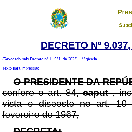
Pres
Subch
DECRETO Nº 9.037,
(Revogado pelo Decreto nº 11.531, de 2023)
Vigência
Texto para impressão
O
PRESIDENTE DA REPÚ
confere o art. 84,
caput
, in
vista o disposto no art. 1
fevereiro de 1967,
DECRETA: