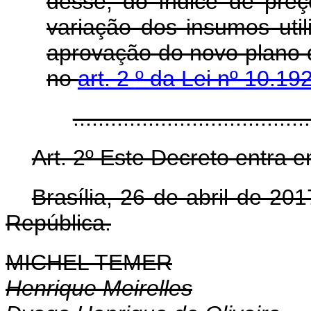
desse, do índice de preço
variação dos insumos util
aprovação do novo plano d
no
art. 2
º da Lei nº 10.19
....................................
Art. 2º Este Decreto entra 
Brasília, 26 de abril de 2
República.
MICHEL TEMER
Henrique Meirelles