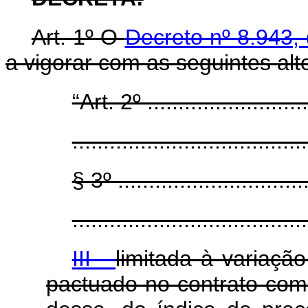
Art. 1º O
Decreto nº 8.943
a vigorar com as seguintes alt
“Art. 2º ...........................
......................................
§ 3º ................................
......................................
III -
limitada à variaçã
pactuado no contrato com 