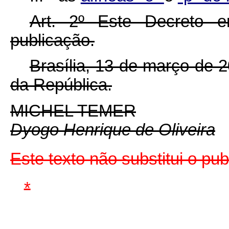
Art. 2º Este Decreto 
publicação.
Brasília, 13 de março de 
da República.
MICHEL TEMER
Dyogo Henrique de Oliveira
Este texto não substitui o p
*