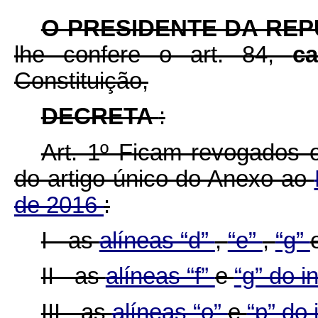
O PRESIDENTE DA RE
lhe confere o art. 84,
c
Constituição,
DECRETA
:
Art. 1º Ficam revogados 
do artigo único do Anexo ao
de 2016
:
I - as
alíneas “d”
,
“e”
,
“g”
II - as
alíneas “f”
e
“g” do i
III - as
alíneas “o”
e
“p” do