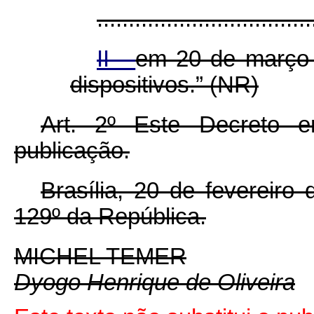
..................................
II -
em 20 de março 
dispositivos.” (NR)
Art. 2º Este Decreto 
publicação.
Brasília, 20 de fevereiro
129º da República.
MICHEL TEMER
Dyogo Henrique de Oliveira