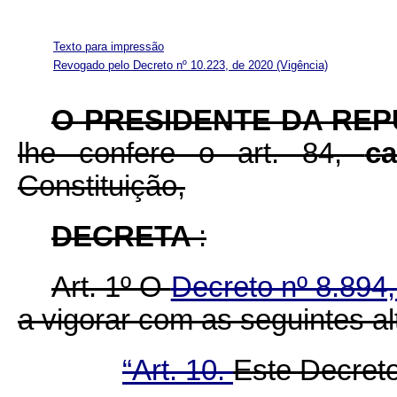
Texto para impressão
Revogado pelo Decreto nº 10.223, de 2020
(Vigência)
O PRESIDENTE DA RE
lhe confere o art. 84,
c
Constituição,
DECRETA
:
Art. 1º O
Decreto nº 8.894
a vigorar com as seguintes al
“Art. 10.
Este Decreto