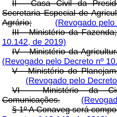
II - Casa Civil da Presi
Secretaria Especial de Agricu
Agrário;
(Revogado pelo 
III - Ministério da Fazenda
10.142, de 2019)
IV - Ministério da Agricult
(Revogado pelo Decreto nº 10
V - Ministério do Planeja
(Revogado pelo Decreto
VI - Ministério da Ciê
Comunicações.
(Revogad
§ 1º A Conaveg será compos