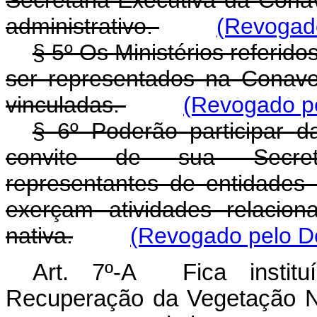
Secretaria-Executiva da Conav
administrativo.
(Revogado
§ 5º Os Ministérios referido
ser representados na Conav
vinculadas.
(Revogado pe
§ 6º Poderão participar 
convite de sua Secretar
representantes de entidades
exerçam atividades relacio
nativa.
(Revogado pelo De
Art. 7º-A Fica instit
Recuperação da Vegetação N