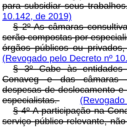
para subsidiar seus trabalhos
10.142, de 2019)
§ 2º As câmaras consultiva
serão compostas por especialis
órgãos públicos ou privados
(Revogado pelo Decreto nº 10
§ 3º Cabe às entidades 
Conaveg e das câmaras co
despesas de deslocamento e a
especialistas.
(Revogado 
§ 4º A participação na Con
serviço público relevante, nã