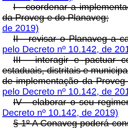
I - coordenar a implementa
da Proveg e do Planaveg;
de 2019)
II - revisar o Planaveg a
pelo Decreto nº 10.142, de 20
III - interagir e pactuar 
estaduais, distritais e munici
de implementação da Proveg 
pelo Decreto nº 10.142, de 20
IV - elaborar o seu regime
Decreto nº 10.142, de 2019)
§ 1º A Conaveg poderá cons