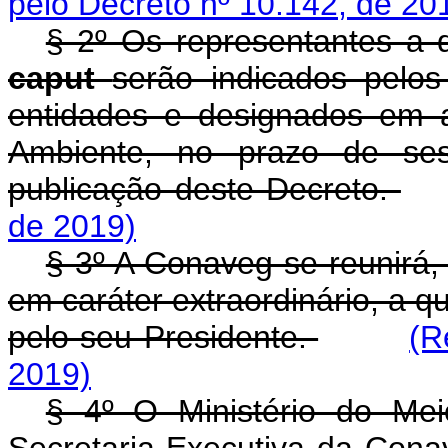
pelo Decreto nº 10.142, de 20
§ 2º Os representantes a q
caput
serão indicados pelos
entidades e designados em 
Ambiente, no prazo de ses
publicação deste Decreto.
de 2019)
§ 3º A Conaveg se reunirá,
em caráter extraordinário, a 
pelo seu Presidente.
(R
2019)
§ 4º O Ministério do Me