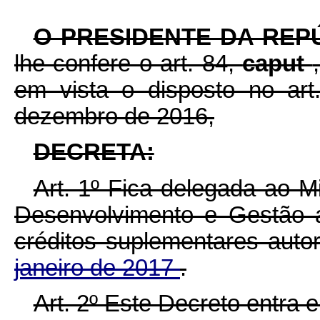
O PRESIDENTE DA REP
lhe confere o art. 84,
caput
em vista o disposto no ar
dezembro de 2016,
DECRETA:
Art. 1º Fica delegada ao M
Desenvolvimento e Gestão 
créditos suplementares auto
janeiro de 2017
.
Art. 2º Este Decreto entra 