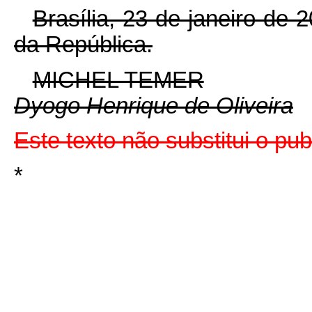
Brasília, 23 de janeiro de
da República.
MICHEL TEMER
Dyogo Henrique de Oliveira
Este texto não substitui o p
*