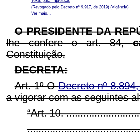
Texto para impressão
(Revogado pelo Decreto nº 9.917, de 2019)
(Vigência)
Ver mais...
O PRESIDENTE DA REP
lhe confere o art. 84,
c
Constituição,
DECRETA:
Art. 1º O
Decreto nº 8.894
a vigorar com as seguintes al
“Art. 10. ............................
........................................