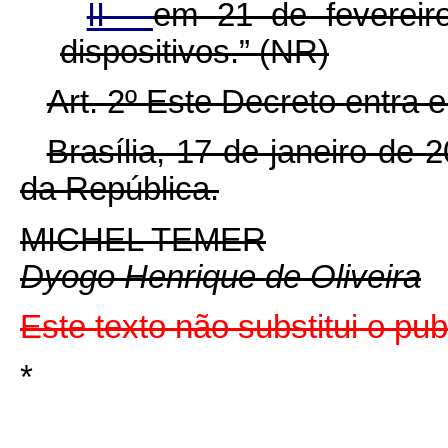
II -
em 21 de fevereir
dispositivos.” (NR)
Art. 2º Este Decreto entra 
Brasília, 17 de janeiro de
da República.
MICHEL TEMER
Dyogo Henrique de Oliveira
Este texto não substitui o p
*