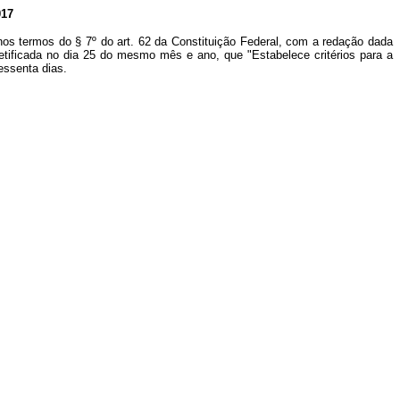
17
nos termos do § 7º do art. 62 da Constituição Federal, com a redação dada
retificada no dia 25 do mesmo mês e ano, que "Estabelece critérios para a
essenta dias.