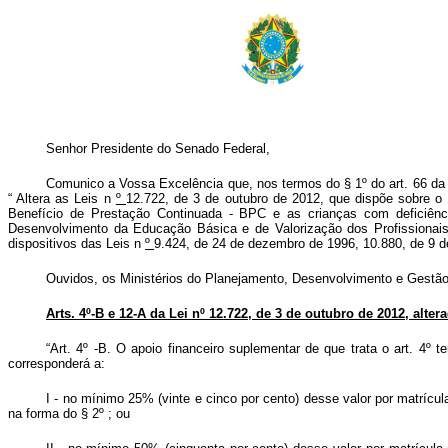
Senhor Presidente do Senado Federal,
Comunico a Vossa Excelência que, nos termos do § 1º do art. 66 da C
“
Altera as Leis n
º
12.722, de 3 de outubro de 2012, que dispõe sobre o ap
Benefício de Prestação Continuada - BPC e as crianças com deficiênc
Desenvolvimento da Educação Básica e de Valorização dos Profissionais 
dispositivos das Leis n
º
9.424, de 24 de dezembro de 1996, 10.880, de 9 d
Ouvidos, os Ministérios do Planejamento, Desenvolvimento e Gestão
Arts. 4º-B e 12-A
da Lei nº 12.722, de 3 de outubro de 2012, alter
“Art. 4º -B. O apoio financeiro suplementar de que trata o art. 4º 
corresponderá a:
I - no mínimo 25% (vinte e cinco por cento) desse valor por matrícula
na forma do § 2º ; ou