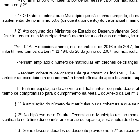
II - no mínimo 50% (cinquenta por cento) desse valor por matrícula d
forma do § 2º.
§ 1º O Distrito Federal ou o Município que não tenha cumprido, de ma
suplementar de no mínimo 50% (cinquenta por cento) do valor anual mínimo 
§ 2º Ato conjunto dos Ministros de Estado do Desenvolvimento Socia
Distrito Federal ou o Município deverá matricular a cada ano na educação i
“Art. 12-A. Excepcionalmente, nos exercícios de 2016 e de 2017, fa
infantil, nos termos da Lei nº 11.494, de 20 de junho de 2007, por matrícula,
I - tenham ampliado o número de matrículas em creches de crianças de
II - tenham cobertura de crianças de que tratam os incisos I, II e I
anterior ao exercício em que ocorrerá a transferência do apoio financeiro s
III - tenham população de até vinte mil habitantes, segundo dados a
termo de compromisso para o cumprimento da Meta 1 do Anexo da Lei nº 13
§ 1º A ampliação do número de matrículas ou da cobertura a que se r
§ 2º Na hipótese de o Distrito Federal ou o Município ter, no mom
verificado no último dia do mês anterior ao do repasse, será subtraído do v
§ 3º Serão desconsiderados do desconto previsto no § 2º os recursos