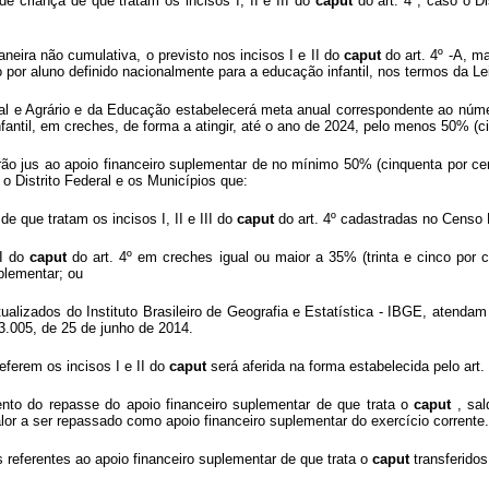
e criança de que tratam os incisos I, II e III do
caput
do art. 4º, caso o D
neira não cumulativa, o previsto nos incisos I e II do
caput
do art. 4º -A, m
por aluno definido nacionalmente para a educação infantil, nos termos da Lei
l e Agrário e da Educação estabelecerá meta anual correspondente ao número
nfantil, em creches, de forma a atingir, até o ano de 2024, pelo menos 50% (
rão jus ao apoio financeiro suplementar de no mínimo 50% (cinquenta por ce
 o Distrito Federal e os Municípios que:
 que tratam os incisos I, II e III do
caput
do art. 4º cadastradas no Censo
II do
caput
do art. 4º em creches igual ou maior a 35% (trinta e cinco po
uplementar; ou
tualizados do Instituto Brasileiro de Geografia e Estatística - IBGE, atend
.005, de 25 de junho de 2014.
eferem os incisos I e II do
caput
será aferida na forma estabelecida pelo art. 
ento do repasse do apoio financeiro suplementar de que trata o
caput
, sa
alor a ser repassado como apoio financeiro suplementar do exercício corrente.
 referentes ao apoio financeiro suplementar de que trata o
caput
transferido