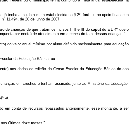
istrito Federal ou o Município tenha cumprido a meta anual estabelecida na
as já tenha atingido a meta estabelecida no § 2º, fará jus ao apoio financeiro
 nº 11.494, de 20 de junho de 2007.
 de crianças de que tratam os incisos I, II e III do
caput
do art. 4º que o
cinquenta por cento) de atendimento em creches do total dessas crianças.”
nto) do valor anual mínimo por aluno definido nacionalmente para educação
 Escolar da Educação Básica; ou
r cento) aos dados da edição do Censo Escolar da Educação Básica do ano
am crianças em creches e tenham assinado, junto ao Ministério da Educação,
4º -A.
ldo em conta de recursos repassados anteriormente, esse montante, a ser
s nos últimos doze meses.”