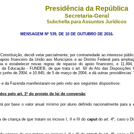
Presidência da República
Secretaria-Geral
Subchefia para Assuntos Jurídicos
MENSAGEM Nº 539, DE 10 DE OUTUBRO DE 2016.
onstituição, decidi vetar parcialmente, por contrariedade ao interesse públi
oio financeiro da União aos Municípios e ao Distrito Federal para ampliação
ia e estabelecer novas regras de repasse do apoio financeiro, e 11.4
da Educação - FUNDEB, de que trata o art. 60 do Ato das Disposições Con
e junho de 2004, e 10.845, de 5 de março de 2004; e dá outras providências’
 e da Fazenda manifestaram-se pelo veto aos seguintes dispositivos:
ados pelo art. 1º do projeto de lei de conversão
terá por base o valor anual mínimo por aluno definido nacionalmente para a
 de criança de que tratam os incisos I, II e III do
caput
do art. 4º, caso o D