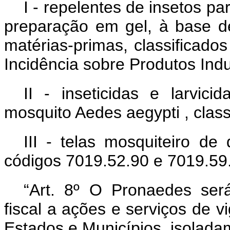
I - repelentes de insetos p
preparação em gel, à base d
matérias-primas, classificado
Incidência sobre Produtos Indus
II - inseticidas e larvi
mosquito
Aedes aegypti
, clas
III - telas mosquiteiro de
códigos 7019.52.90 e 7019.59.
“Art. 8º O Pronaedes ser
fiscal a ações e serviços de 
Estados e Municípios, isolada