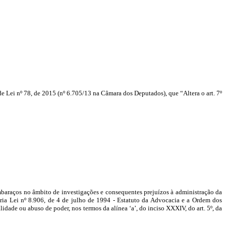
de Lei nº 78, de 2015 (nº 6.705/13 na Câmara dos Deputados), que “Altera o art. 7º
embaraços no âmbito de investigações e consequentes prejuízos à administração da
ópria Lei nº 8.906, de 4 de julho de 1994 - Estatuto da Advocacia e a Ordem dos
idade ou abuso de poder, nos termos da alínea ‘a’, do inciso XXXIV, do art. 5º, da