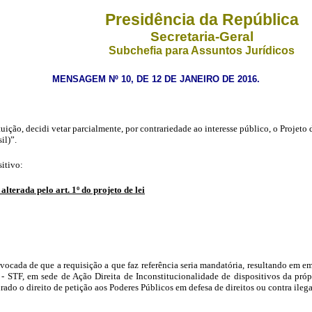
Presidência da República
Secretaria-Geral
Subchefia para Assuntos Jurídicos
MENSAGEM Nº 10, DE 12 DE JANEIRO DE 2016.
ição, decidi vetar parcialmente, por contrariedade ao interesse público, o Projeto 
il)”.
sitivo:
 alterada pelo art. 1º do projeto de lei
ivocada de que a requisição a que faz referência seria mandatória, resultando em 
l - STF, em sede de Ação Direita de Inconstitucionalidade de dispositivos da pr
do o direito de petição aos Poderes Públicos em defesa de direitos ou contra ilegal