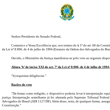
Senhor Presidente do Senado Federal,
Comunico a Vossa Excelência que, nos termos do § 1º do art. 66 da Constitu
da Lei nº 8.906, de 4 de julho de 1994 (Estatuto da Ordem dos Advogados do Bras
Ouvido, o Ministério da Justiça manifestou-se pelo veto ao seguinte dispo
Alínea ‘b’ do inciso XXI do art. 7º da Lei nº 8.906, de 4 de julho de 1994,
“b) requisitar diligências.”
Razões do veto
“Da forma como redigido, o dispositivo poderia levar à interpretação equ
justiça. Interpretação semelhante já foi afastada pelo Supremo Tribunal Federa
Advogados do Brasil (ADI 1127/DF). Além disso, resta, de qualquer forma, assegura
Constituição.”