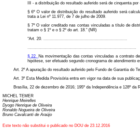
III - a distribuição do resultado auferido será de cinquenta por
§ 6º O valor de distribuição do resultado auferido será c
trata a Lei nº 11.977, de 7 de julho de 2009.
§ 7º O valor creditado nas contas vinculadas a título de dist
tratam o § 1º e o § 2º do art. 18.” (NR)
“Art. 20. ...................................................................
.......................................................................................
§ 22.
Na movimentação das contas vinculadas a contrato de t
hipótese, ser efetuado segundo cronograma de atendimento e
Art. 2º A apuração do resultado auferido pelo Fundo de Garantia do Te
Art. 3º Esta Medida Provisória entra em vigor na data de sua publica
Brasília, 22 de dezembro de 2016; 195º da Independência e 128º da R
MICHEL TEMER
Henrique Meirelles
Dyogo Henrique de Oliveira
Ronaldo Nogueira de Oliveira
Bruno Cavalcanti de Araújo
Este texto não substitui o publicado no DOU de 23.12.2016