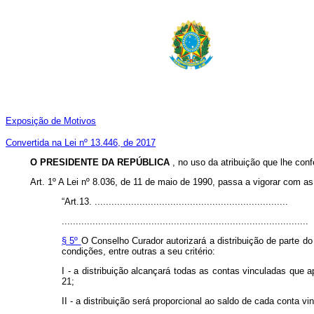
Exposição de Motivos
Convertida na Lei nº 13.446, de 2017
O PRESIDENTE DA REPÚBLICA
, no uso da atribuição que lhe conf
Art. 1º A Lei nº 8.036, de 11 de maio de 1990, passa a vigorar com as
“Art.13. .....................................................................
........................................................................................
§ 5º
O Conselho Curador autorizará a distribuição de parte do
condições, entre outras a seu critério:
I - a distribuição alcançará todas as contas vinculadas que 
21;
II - a distribuição será proporcional ao saldo de cada conta 