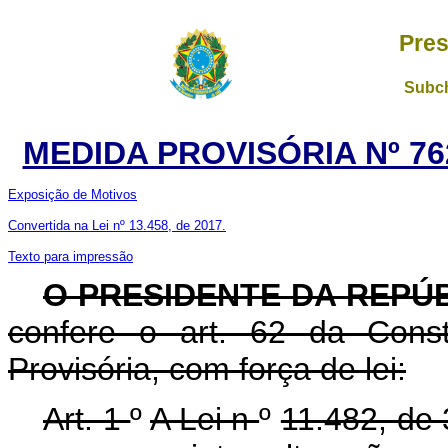
Pres
Subch
MEDIDA PROVISÓRIA Nº 76
Exposição de Motivos
Convertida na Lei nº 13.458, de 2017.
Texto para impressão
O PRESIDENTE DA REPÚ
confere o art. 62 da Const
Provisória, com força de lei:
Art. 1
º
A Lei n
º
11.482, de 