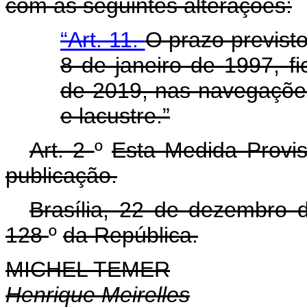
com as seguintes alterações:
“Art. 11.
O prazo previsto
8 de janeiro de 1997, fi
de 2019, nas navegações 
e lacustre.”
Art. 2
º
Esta Medida Provis
publicação.
Brasília, 22 de dezembro
128
º
da República.
MICHEL TEMER
Henrique Meirelles