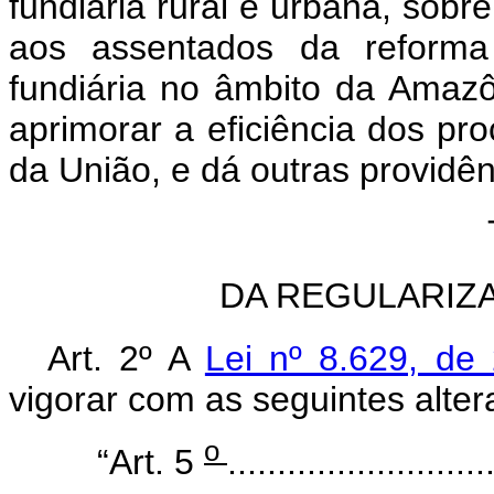
fundiária rural e urbana, sobr
aos assentados da reforma 
fundiária no âmbito da Amazô
aprimorar a eficiência dos pr
da União, e dá outras providên
DA REGULARIZ
Art. 2º
A
Lei nº 8.629, de
vigorar com as seguintes alter
o
“Art. 5
..........................