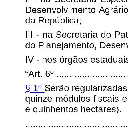
Desenvolvimento Agrário
da República;
III - na Secretaria do Pa
do Planejamento, Desenv
IV - nos órgãos estaduais
“Art. 6º .............................
§ 1º
Serão regularizadas
quinze módulos fiscais e
e quinhentos hectares).
........................................