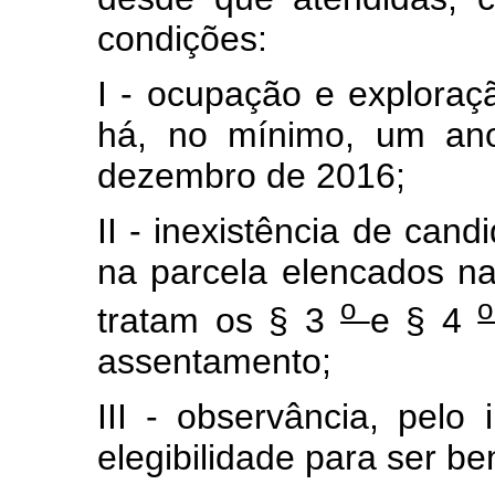
condições:
I - ocupação e exploraç
há, no mínimo, um ano
dezembro de 2016;
II - inexistência de can
na parcela elencados na
o
tratam os § 3
e § 4
assentamento;
III - observância, pelo 
elegibilidade para ser be