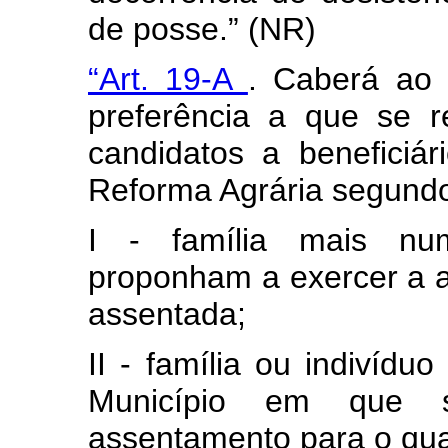
de posse.” (NR)
“Art. 19-A
. Caberá ao 
preferência a que se re
candidatos a beneficiá
Reforma Agrária segundo 
I - família mais nu
proponham a exercer a at
assentada;
II - família ou indivíd
Município em que s
assentamento para o qual