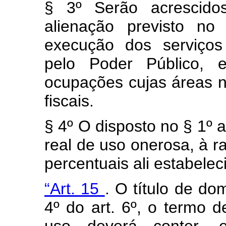
§ 3º Serão acrescido
alienação previsto no
execução dos serviços
pelo Poder Público, 
ocupações cujas áreas 
fiscais.
§ 4º O disposto no § 1º a
real de uso onerosa, à r
percentuais ali estabelec
“Art. 15
. O título de do
4º do art. 6º, o termo d
uso deverá conter, e