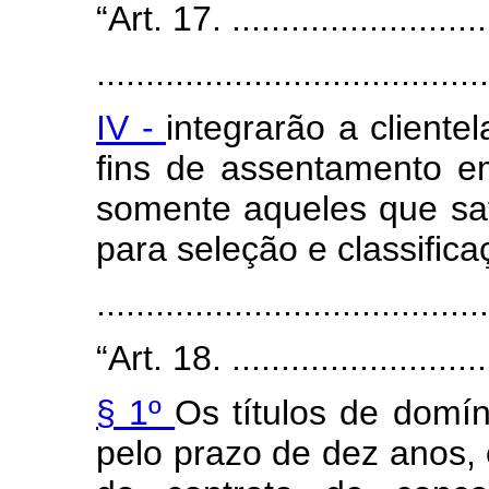
“Art. 17. ............................
........................................
IV -
integrarão a cliente
fins de assentamento em
somente aqueles que sati
para seleção e classifica
......................................
“Art. 18. ............................
§ 1º
Os títulos de domí
pelo prazo de dez anos,