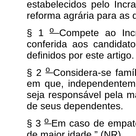
estabelecidos pelo Inc
reforma agrária para as q
o
§ 1
Compete ao Incr
conferida aos candidat
definidos por este artigo.
o
§ 2
Considera-se famí
em que, independenteme
seja responsável pela ma
de seus dependentes.
o
§ 3
Em caso de empate,
de maior idade.” (NR)