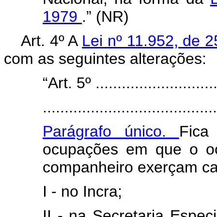
1979
.” (NR)
Art. 4º A
Lei nº 11.952, de 
com as seguintes alterações:
“Art. 5º .............................
........................................
Parágrafo único.
Fica
ocupações em que o oc
companheiro exerçam ca
I - no Incra;
II - na Secretaria Especi