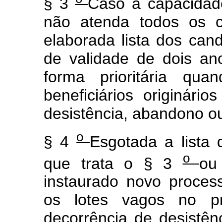
§ 3
Caso a capacidad
não atenda todos os c
elaborada lista dos can
de validade de dois an
forma prioritária qua
beneficiários originári
desistência, abandono o
o
§ 4
Esgotada a lista
o
que trata o § 3
ou
instaurado novo proces
os lotes vagos no p
decorrência de desistên