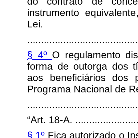
do contrato de conc
instrumento equivalent
Lei.
........................................
§ 4º
O regulamento di
forma de outorga dos 
aos beneficiários dos
Programa Nacional de Re
......................................
“Art. 18-A. .........................
§ 1º
Fica autorizado o In