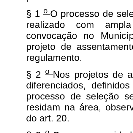
o
§ 1
O processo de sel
realizado com ampla
convocação no Municíp
projeto de assentament
regulamento.
o
§ 2
Nos projetos de 
diferenciados, definid
processo de seleção ser
residam na área, obser
do art. 20.
o