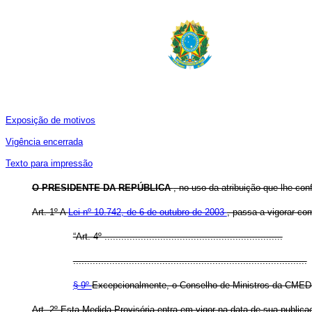
Exposição de motivos
Vigência encerrada
Texto para impressão
O PRESIDENTE DA REPÚBLICA
, no uso da atribuição que lhe con
Art. 1º A
Lei nº 10.742, de 6 de outubro de 2003
, passa a vigorar co
“Art. 4º ................................................................
....................................................................................
§ 9º
Excepcionalmente, o Conselho de Ministros da CMED po
Art. 2º Esta Medida Provisória entra em vigor na data de sua publica