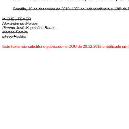
Brasília, 19 de dezembro de 2016; 195º da Independência e 128º da 
MICHEL TEMER
Alexandre de Moraes
Ricardo José Magalhães Barros
Marcos Pereira
Eliseu Padilha
Este texto não substitui o publicado no DOU de 20.12.2016 e
retificado em