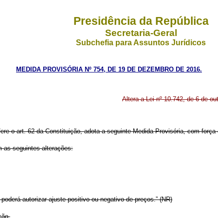
Presidência da República
Secretaria-Geral
Subchefia para Assuntos Jurídicos
MEDIDA PROVISÓRIA Nº 754, DE 19 DE DEZEMBRO DE 2016.
Altera a Lei nº 10.742, de 6 de o
fere o art. 62 da Constituição, adota a seguinte Medida Provisória, com força d
m as seguintes alterações:
derá autorizar ajuste positivo ou negativo de preços.” (NR)
ção.