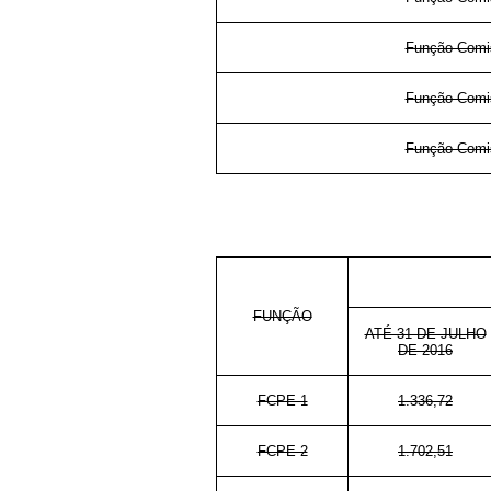
Função Comis
Função Comis
Função Comis
FUNÇÃO
ATÉ 31 DE JULHO
DE 2016
FCPE-1
1.336,72
FCPE-2
1.702,51