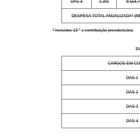
DAS-4
1.201
8.554,7
DESPESA TOTAL ANUALIZADA* (R$
* Incluídos 13
º
e contribuição previdenciária
T
CARGOS EM C
DAS-1
DAS-2
DAS-3
DAS-4