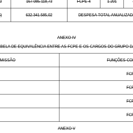
0
167.085.118,73
FCPE-4
1.201
)
632.341.585,02
DESPESA TOTAL ANUALIZADA
ANEXO IV
ABELA DE EQUIVALÊNCIA ENTRE AS FCPE E OS CARGOS DO GRUPO D
OMISSÃO
FUNÇÕES CO
FC
FC
FC
FC
ANEXO V