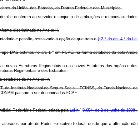
eres da União, dos Estados, do Distrito Federal e dos Municípios.
ral e conferem ao servidor o conjunto de atribuições e responsabilidades
nforme discriminado no Anexo II.
ntadoria e pensão, ressalvada a opção de que trata o
§ 2
º
do art. 4
º
da Lei
rupo DAS extintos no art. 1
º
em FCPE, na forma estabelecida pelo Anexo
m as novas Estruturas Regimentais ou os novos Estatutos dos órgãos e das
ruturas Regimentais e dos Estatutos.
 estabelecida no Anexo IV.
T, do Instituto Nacional do Seguro Social - FCINSS, do Fundo Nacional do
 - FCDNPM passam a ser denominadas FCPE.
olicial Rodoviário Federal, criada pela
Lei n
º
9.654, de 2 de junho de 1998
,
lterados por ato do Poder Executivo federal, desde que a alteração não