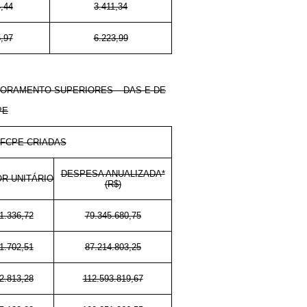
,44
3.411,34
,97
6.223,99
ORAMENTO SUPERIORES – DAS E DE
PE
FCPE CRIADAS
DESPESA ANUALIZADA*
OR UNITÁRIO
(R$)
1.336,72
79.345.680,75
1.702,51
87.214.803,25
2.813,28
112.593.819,67