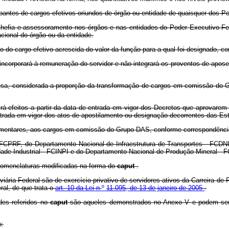
tes de cargos efetivos oriundos de órgão ou entidade de quaisquer dos Pod
hefia e assessoramento nos órgãos e nas entidades do Poder Executivo Fede
cional do órgão ou da entidade.
do cargo efetivo acrescida do valor da função para a qual foi designado, co
incorporará à remuneração do servidor e não integrará os proventos de apose
sa, considerada a proporção da transformação de cargos em comissão do G
rá efeitos a partir da data de entrada em vigor dos Decretos que aprovare
trada em vigor dos atos de apostilamento ou designação decorrentes das Est
lamentares, aos cargos em comissão do Grupo DAS, conforme correspondência
FCPRF, do Departamento Nacional de Infraestrutura de Transportes - FCDNI
edade Industrial - FCINPI e do Departamento Nacional de Produção Mineral
nomenclaturas modificadas na forma do
caput
.
ria Federal são de exercício privativo de servidores ativos da Carreira de P
al, de que trata o
art. 10 da Lei n
º
11.095, de 13 de janeiro de 2005
.
des referidos no
caput
são aqueles demonstrados no Anexo V e podem ser a
o: