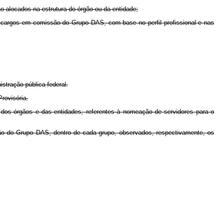
o alocados na estrutura do órgão ou da entidade;
e cargos em comissão do Grupo DAS, com base no perfil profissional e nas
stração pública federal.
rovisória.
s dos órgãos e das entidades, referentes à nomeação de servidores para o
são do Grupo DAS, dentro de cada grupo, observados, respectivamente, os