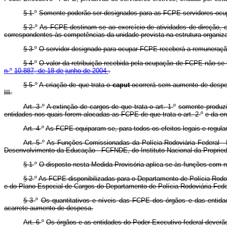
§ 1
º
Somente poderão ser designados para as FCPE servidores ocupan
§ 2
º
As FCPE destinam-se ao exercício de atividades de direção, c
correspondentes às competências da unidade prevista na estrutura organiza
§ 3
º
O servidor designado para ocupar FCPE receberá a remuneração 
§ 4
º
O valor da retribuição recebida pela ocupação de FCPE não se 
n
º
10.887, de 18 de junho de 2004
.
§ 5
º
A criação de que trata o
caput
ocorrerá sem aumento de despe
III.
Art. 3
º
A extinção de cargos de que trata o art. 1
º
somente produzi
entidades nos quais forem alocadas as FCPE de que trata o art. 2
º
e da en
Art. 4
º
As FCPE equiparam-se, para todos os efeitos legais e regu
Art. 5
º
As Funções Comissionadas da Polícia Rodoviária Federal - 
Desenvolvimento da Educação - FCFNDE, do Instituto Nacional da Propri
§ 1
º
O disposto nesta Medida Provisória aplica-se às funções com 
§ 2
º
As FCPE disponibilizadas para o Departamento de Polícia Rodoviá
e do Plano Especial de Cargos do Departamento de Polícia Rodoviária Feder
§ 3
º
Os quantitativos e níveis das FCPE dos órgãos e das entida
acarrete aumento de despesa.
Art. 6
º
Os órgãos e as entidades do Poder Executivo federal deverã