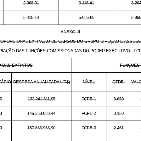
2.968,01
3.116,41
3.264
5.415,14
5.685,89
5.955
ANEXO III
ROPORCIONAL EXTINÇÃO DE CARGOS DO GRUPO-DIREÇÃO E ASSESS
RIAÇÃO DAS FUNÇÕES COMISSIONADAS DO PODER EXECUTIVO - FC
 DAS EXTINTOS
FUNÇÕES 
TÁRIO
DESPESA ANUALIZADA* (R$)
NÍVEL
QTDE.
VAL
5
132.241.811,95
FCPE-1
3.650
3
145.358.688,44
FCPE-2
3.150
9
187.655.965,90
FCPE-3
2.461