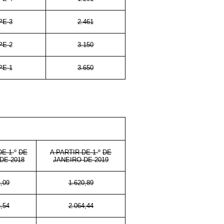
PE-3
2.461
PE-2
3.150
PE-1
3.650
DE 1
º
DE
A PARTIR DE 1
º
DE
DE 2018
JANEIRO DE 2019
,09
1.620,89
,54
2.064,44