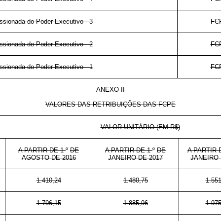
sionada do Poder Executivo - 3
FC
sionada do Poder Executivo - 2
FC
sionada do Poder Executivo - 1
FC
ANEXO II
VALORES DAS RETRIBUIÇÕES DAS FCPE
VALOR UNITÁRIO (EM R$)
A PARTIR DE 1
º
DE
A PARTIR DE 1
º
DE
A PARTIR 
AGOSTO DE 2016
JANEIRO DE 2017
JANEIRO 
1.410,24
1.480,75
1.551
1.796,15
1.885,96
1.975