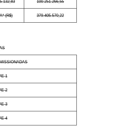
5.132,83
100.251.266,55
* (R$)
379.405.570,22
AS
MISSIONADAS
PE-1
PE-2
PE-3
PE-4