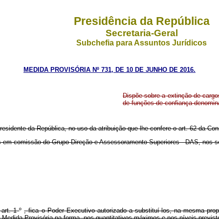
Presidência da República
Secretaria-Geral
Subchefia para Assuntos Jurídicos
MEDIDA PROVISÓRIA Nº 731, DE 10 DE JUNHO DE 2016.
Dispõe sobre a extinção de carg
de funções de confiança denomi
residente da República, no uso da atribuição que lhe confere o art. 62 da Con
os em comissão do Grupo-Direção e Assessoramento Superiores - DAS, nos se
 art. 1
º
, fica o Poder Executivo autorizado a substituí-los, na mesma p
a Medida Provisória na forma, nos quantitativos máximos e nos níveis previst