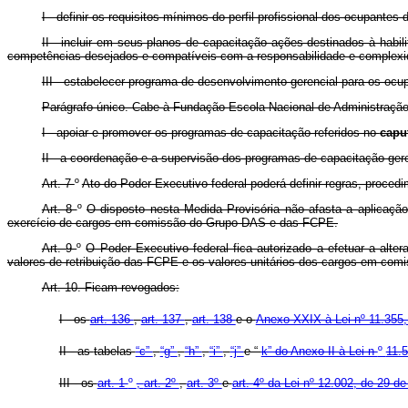
I - definir os requisitos mínimos do perfil profissional dos ocupan
II - incluir em seus planos de capacitação ações destinados à hab
competências desejados e compatíveis com a responsabilidade e complexid
III - estabelecer programa de desenvolvimento gerencial para os 
Parágrafo único. Cabe à Fundação Escola Nacional de Administraçã
I - apoiar e promover os programas de capacitação referidos no
capu
II - a coordenação e a supervisão dos programas de capacitação gere
Art. 7
º
Ato do Poder Executivo federal poderá definir regras, proced
Art. 8
º
O disposto nesta Medida Provisória não afasta a aplicação
exercício de cargos em comissão do Grupo DAS e das FCPE.
Art. 9
º
O Poder Executivo federal fica autorizado a efetuar a al
valores de retribuição das FCPE e os valores unitários dos cargos em co
Art. 10. Ficam revogados:
I - os
art. 136
,
art. 137
,
art. 138
e o
Anexo XXIX à Lei nº 11.355,
II - as
tabelas
“c”
,
“g”
,
“h”
,
“i”
,
“j”
e “
k” do Anexo II à Lei n
º
11.
III - os
art. 1
º
,
art. 2º
,
art. 3º
e
art. 4º da Lei nº 12.002, de 29 d