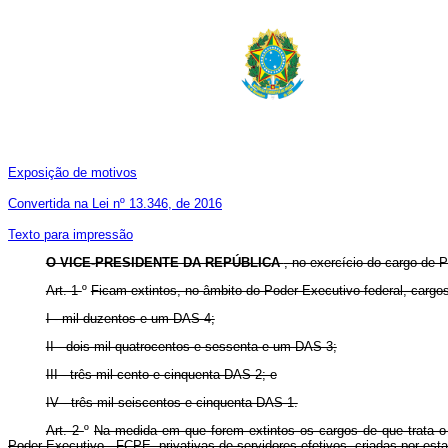
Exposição de motivos
Convertida na Lei nº 13.346, de 2016
Texto para impressão
O VICE-PRESIDENTE DA REPÚBLICA
, no exercício do cargo de P
Art. 1
º
Ficam extintos, no âmbito do Poder Executivo federal, carg
I - mil duzentos e um DAS-4;
II - dois mil quatrocentos e sessenta e um DAS-3;
III - três mil cento e cinquenta DAS-2; e
IV - três mil seiscentos e cinquenta DAS-1.
Art. 2
º
Na medida em que forem extintos os cargos de que trata o
Poder Executivo - FCPE, privativas de servidores efetivos, criadas por est