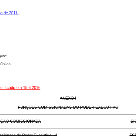
io de 2011
;
ção.
ública.
retificado em 15.6.2016
ANEXO I
FUNÇÕES COMISSIONADAS DO PODER EXECUTIVO
ÇÃO COMISSIONADA
SI
sionada do Poder Executivo - 4
FC