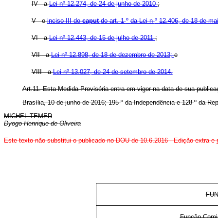
IV - a
Lei nº 12.274, de 24 de junho de 2010
;
V - o
inciso III do
caput
do art. 1
º
da Lei n
º
12.406, de 18 de ma
VI - a
Lei nº 12.443, de 15 de julho de 2011
;
VII - a
Lei nº 12.898, de 18 de dezembro de 2013;
e
VIII - a
Lei nº 13.027, de 24 de setembro de 2014.
Art.11. Esta Medida Provisória entra em vigor na data de sua publica
Brasília, 10 de junho de 2016; 195
º
da Independência e 128
º
da Rep
MICHEL TEMER
Dyogo Henrique de Oliveira
Este texto não substitui o publicado no DOU de 10.6.2016 - Edição extra e
FUN
Função Comis