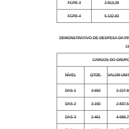
FCPE-3
2.813,28
FCPE-4
5.132,83
DEMONSTRATIVO DE DESPESA DA P
C
CARGOS DO GRUPO
NÍVEL
QTDE.
VALOR UNI
DAS-1
3.650
2.227,8
DAS-2
3.150
2.837,5
DAS-3
2.461
4.688,7