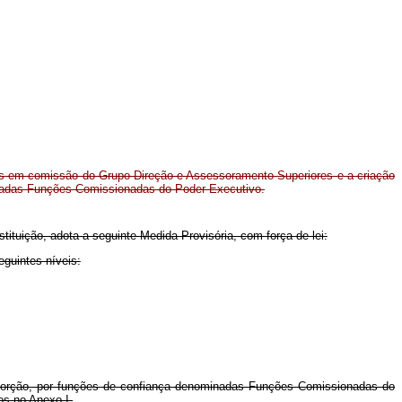
os em comissão do Grupo-Direção e Assessoramento Superiores e a criação
nadas Funções Comissionadas do Poder Executivo.
stituição, adota a seguinte Medida Provisória, com força de lei:
guintes níveis:
roporção, por funções de confiança denominadas Funções Comissionadas do
os no Anexo I.