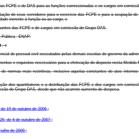
tes das FCPE e de DAS para as funções comissionadas e os cargos em comissã
ilitação de seus servidores para o exercício das FCPE e para a ocupação d
ade inerente à função ou ao cargo; e
ocupantes das FCPE e de cargos em comissão do Grupo DAS.
o Pública - ENAP:
t
; e
ncial de pessoal civil executados pelas demais escolas de governo da admini
imentos e requisitos necessários para a efetivação do disposto nesta Medida P
 de normas mais restritivas, inclusive aquelas constantes de atos interno
teração dos quantitativos e a distribuição das FCPE e dos cargos em comis
missão do Grupo DAS, desde que não acarrete aumento de despesa.
 de 19 de outubro de 2006
;
526, de 4 de outubro de 2007
;
e julho de 2009
;