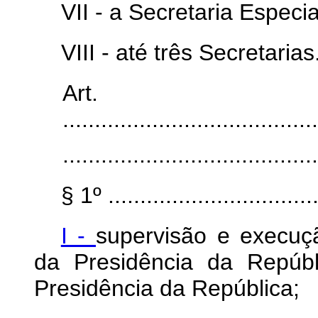
VII - a Secretaria Espec
VIII - até três Secretarias
Art
........................................
........................................
§ 1º ..................................
I -
supervisão e execuçã
da Presidência da Repúbl
Presidência da República;