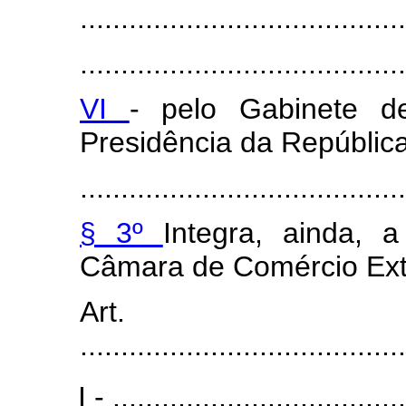
........................................
........................................
VI
- pelo Gabinete de
Presidência da República
........................................
§ 3º
Integra, ainda, 
Câmara de Comércio Ext
Art
........................................
I - ....................................