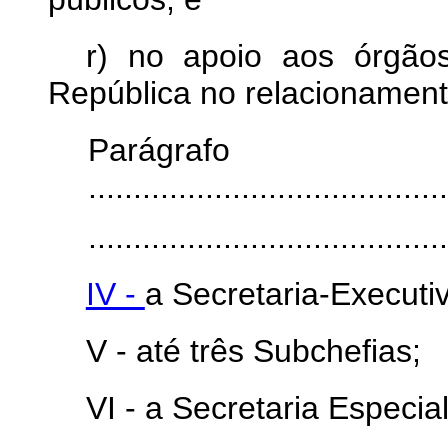
r) no apoio aos órgãos
República no relacionamen
Parágra
........................................
........................................
IV -
a Secretaria-Executi
V -
até três Subchefias;
VI -
a Secretaria Especi