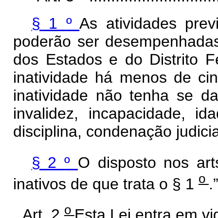
§ 1
º
As atividades pre
poderão ser desempenhadas e
dos Estados e do Distrito 
inatividade há menos de ci
inatividade não tenha se d
invalidez, incapacidade, id
disciplina, condenação judici
§ 2
º
O disposto nos ar
o
inativos de que trata o § 1
.
o
Art. 2
Esta Lei entra em vi