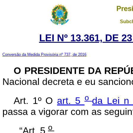
Pres
Subch
LEI Nº 13.361, DE 
Conversão da Medida Provisória nº 737, de 2016
O PRESIDENTE DA REPÚ
Nacional decreta e eu sanciono
o
Art. 1º
O
art. 5
da Lei 
passa a vigorar com as seguin
o
“Art. 5
.............................