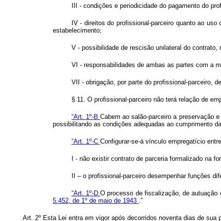
III - condições e periodicidade do pagamento do profi
IV - direitos do profissional-parceiro quanto ao 
estabelecimento;
V - possibilidade de rescisão unilateral do contrato
VI - responsabilidades de ambas as partes com a m
VII - obrigação, por parte do profissional-parceiro,
§ 11. O profissional-parceiro não terá relação de em
“Art. 1º-B
Cabem ao salão-parceiro a preservação e 
possibilitando as condições adequadas ao cumprimento das
“Art. 1º-C
Configurar-se-á vínculo empregatício entre
I - não existir contrato de parceria formalizado na fo
II – o profissional-parceiro desempenhar funções dif
“Art. 1º-D
O processo de fiscalização, de autuação 
5.452, de 1º de maio de 1943
.”
Art. 2º Esta Lei entra em vigor após decorridos noventa dias de sua p