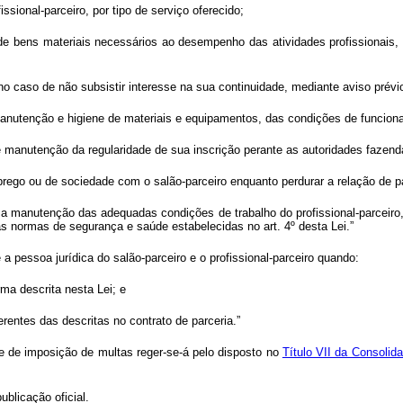
ssional-parceiro, por tipo de serviço oferecido;
uso de bens materiais necessários ao desempenho das atividades profissiona
, no caso de não subsistir interesse na sua continuidade, mediante aviso prévio
anutenção e higiene de materiais e equipamentos, das condições de funcion
 de manutenção da regularidade de sua inscrição perante as autoridades fazend
prego ou de sociedade com o salão-parceiro enquanto perdurar a relação de pa
a manutenção das adequadas condições de trabalho do profissional-parceiro
 normas de segurança e saúde estabelecidas no art. 4º desta Lei.”
 a pessoa jurídica do salão-parceiro e o profissional-parceiro quando:
rma descrita nesta Lei; e
erentes das descritas no contrato de parceria.”
e de imposição de multas reger-se-á pelo disposto no
Título VII da Consolid
ublicação oficial.