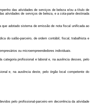
sempenho das atividades de serviços de beleza e/ou a título de
 das atividades de serviços de beleza, e a cota-parte destinada
da que adotado sistema de emissão de nota fiscal unificada ao
ca do salão-parceiro, de ordem contábil, fiscal, trabalhista e
oempresários ou microempreendedores individuais.
a categoria profissional e laboral e, na ausência desses, pelo
ssional e, na ausência deste, pelo órgão local competente do
devidos pelo profissional-parceiro em decorrência da atividade