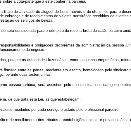
es sobre a cota-parte que a este couber na parceria.
rá a título de atividade de aluguel de bens móveis e de utensílios para o de
, de cobrança e de recebimentos de valores transitórios recebidos de clientes
 prestação de serviços de beleza.
o não será considerada para o cômputo da receita bruta do salão-parceiro ain
responsabilidades e obrigações decorrentes da administração da pessoa jurídi
o funcionamento do negócio.
icados, perante as autoridades fazendárias, como pequenos empresários, micr
rá firmado entre as partes, mediante ato escrito, homologado pelo sindicato d
ego, perante duas testemunhas.
como pessoa jurídica, será assistido pelo seu sindicato de categoria profi
eria, de que trata esta Lei, as que estabeleçam:
 valores recebidos por cada serviço prestado pelo profissional-parceiro;
ção e de recolhimento dos tributos e contribuições sociais e previdenciárias 