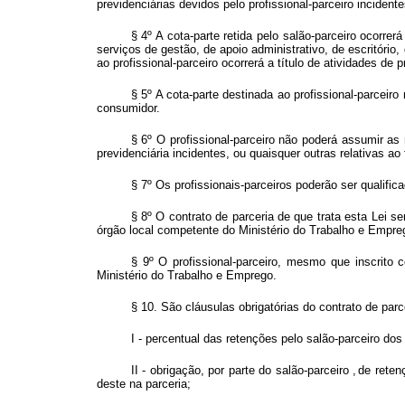
previdenciárias devidos pelo profissional-parceiro incident
§ 4º A cota-parte retida pelo salão-parceiro ocorre
serviços de gestão, de apoio administrativo, de escritório
ao profissional-parceiro ocorrerá a título de atividades de
§ 5º A cota-parte destinada ao profissional-parceir
consumidor.
§ 6º O profissional-parceiro não poderá assumir as 
previdenciária incidentes, ou quaisquer outras relativas a
§ 7º Os profissionais-parceiros poderão ser qualif
§ 8º O contrato de parceria de que trata esta Lei se
órgão local competente do Ministério do Trabalho e Empr
§ 9º O profissional-parceiro, mesmo que inscrito 
Ministério do Trabalho e Emprego.
§ 10. São cláusulas obrigatórias do contrato de parc
I - percentual das retenções pelo salão-parceiro dos
II - obrigação, por parte do salão-parceiro
,
de reten
deste na parceria;