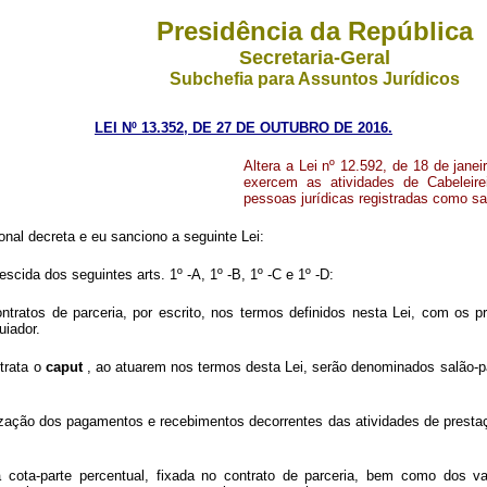
Presidência da República
Secretaria-Geral
Subchefia para Assuntos Jurídicos
LEI Nº 13.352, DE 27 DE OUTUBRO DE 2016.
Altera a Lei nº 12.592, de 18 de janei
exercem as atividades de Cabeleirei
pessoas jurídicas registradas como sa
nal decreta e eu sanciono a seguinte Lei:
escida dos seguintes arts. 1º -A, 1º -B, 1º -C e 1º -D:
ntratos de parceria, por escrito, nos termos definidos nesta Lei, com os p
uiador.
 trata o
caput
, ao atuarem nos termos desta Lei, serão denominados salão-par
ização dos pagamentos e recebimentos decorrentes das atividades de prestaçã
a cota-parte percentual, fixada no contrato de parceria, bem como dos val