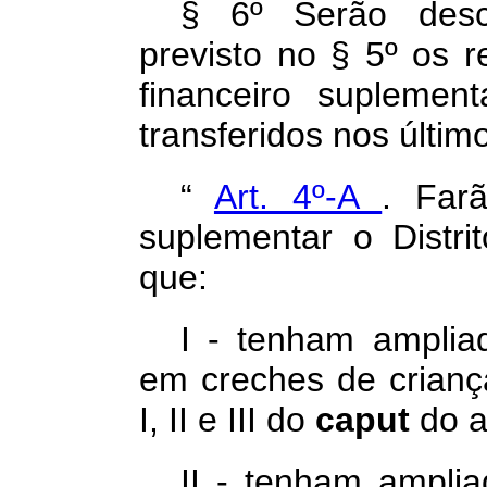
§ 6º Serão desc
previsto no § 5º os r
financeiro supleme
transferidos nos últi
“
Art. 4º-A
. Far
suplementar o Distri
que:
I - tenham amplia
em creches de crianç
I, II e III do
caput
do a
II - tenham ampli