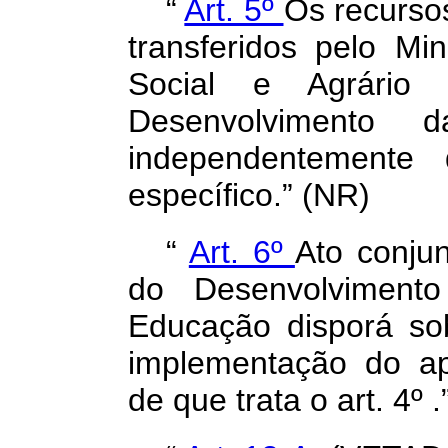
“
Art. 5º
Os recursos
transferidos pelo Mi
Social e Agrário
Desenvolvimento
independentemente
específico.” (NR)
“
Art. 6º
Ato conju
do Desenvolviment
Educação disporá s
implementação do ap
de que trata o art. 4º 