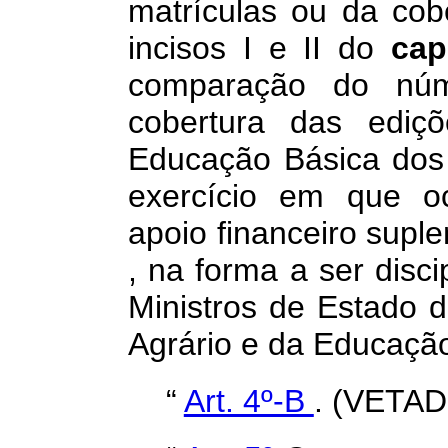
matrículas ou da cob
incisos I e II do
ca
comparação do núm
cobertura das ediç
Educação Básica dos 
exercício em que oc
apoio financeiro supl
, na forma a ser disc
Ministros de Estado 
Agrário e da Educação
“
Art. 4º-B
. (VETAD