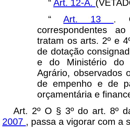
“
Art. 12-A.
(VETAD
“
Art. 13
. O
correspondentes ao
tratam os arts. 2º e 4
de dotação consigna
e do Ministério do 
Agrário, observados 
de empenho e de p
orçamentária e finance
Art. 2º O § 3º do art. 8º 
2007
, passa a vigorar com a 