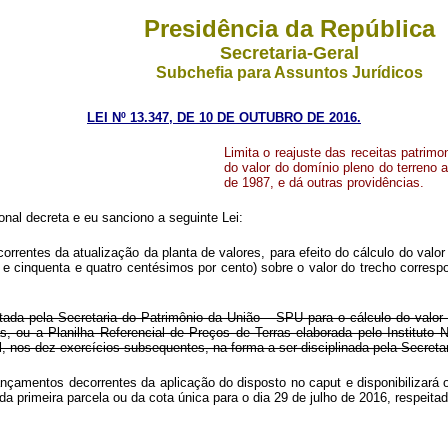
Presidência da República
Secretaria-Geral
Subchefia para Assuntos Jurídicos
LEI Nº 13.347, DE 10 DE OUTUBRO DE 2016.
Limita o reajuste das receitas patrimo
do valor do domínio pleno do terreno a
de 1987, e dá outras providências.
nal decreta e eu sanciono a seguinte Lei:
correntes da atualização da planta de valores, para efeito do cálculo do valo
os e cinquenta e quatro centésimos por cento) sobre o valor do trecho corres
otada pela Secretaria do Patrimônio da União – SPU para o cálculo do valor
as, ou a Planilha Referencial de Preços de Terras elaborada pelo Instituto
l, nos dez exercícios subsequentes, na forma a ser disciplinada pela Secreta
lançamentos decorrentes da aplicação do disposto no
caput
e disponibilizará
primeira parcela ou da cota única para o dia 29 de julho de 2016, respeitad