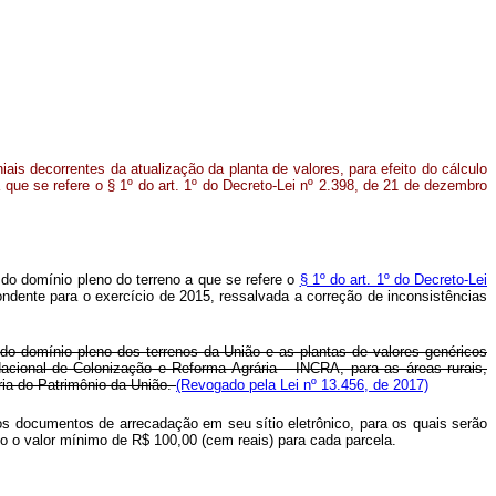
niais decorrentes da atualização da planta de valores, para efeito do cálculo
 que se refere o § 1º do art. 1º do Decreto-Lei nº 2.398, de 21 de dezembro
r do domínio pleno do terreno a que se refere o
§ 1º do art. 1º do Decreto-Lei
pondente para o exercício de 2015, ressalvada a correção de inconsistências
 do domínio pleno dos terrenos da União e as plantas de valores genéricos
 Nacional de Colonização e Reforma Agrária – INCRA, para as áreas rurais,
ria do Patrimônio da União.
(Revogado pela Lei nº 13.456, de 2017)
 os documentos de arrecadação em seu sítio eletrônico, para os quais serão
o o valor mínimo de R$ 100,00 (cem reais) para cada parcela.