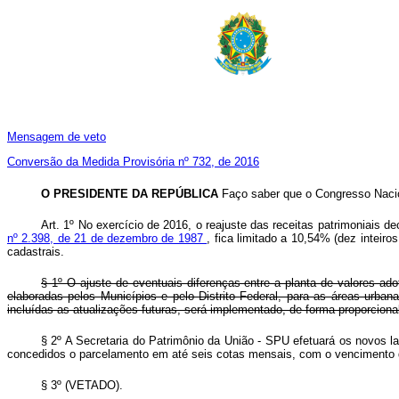
Mensagem de veto
Conversão da Medida Provisória nº 732, de 2016
O PRESIDENTE DA REPÚBLICA
Faço saber que o Congresso Nacio
Art. 1º No exercício de 2016, o reajuste das receitas patrimoniais de
nº 2.398, de 21 de dezembro de 1987
, fica limitado a 10,54% (dez inteir
cadastrais.
§ 1º O ajuste de eventuais diferenças entre a planta de valores ad
elaboradas pelos Municípios e pelo Distrito Federal, para as áreas urban
incluídas as atualizações futuras, será implementado, de forma proporciona
§ 2º A Secretaria do Patrimônio da União - SPU efetuará os novos 
concedidos o parcelamento em até seis cotas mensais, com o vencimento da 
§ 3º (VETADO).