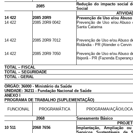
Redução do impacto social d
2085
Social
ATIVIDA
14 422
2085 20R9
Prevenção de Uso e/ou Abuso
14 422
2085 20R9 0042
Prevenção de Uso e/ou Abuso 
Santa Catarina
14 422
2085 20R9 7012
Prevenção de Uso e/ou Abuso de
Rolândia - PR (Atender o Cervin 
14 422
2085 20R9 7050
Prevenção de Uso e/ou Abuso de
Ibiporã - PR (Fazenda Esperanç
TOTAL – FISCAL
TOTAL – SEGURIDADE
TOTAL - GERAL
ÓRGÃO: 36000 - Ministério da Saúde
UNIDADE: 36211 - Fundação Nacional de Saúde
ANEXO I
PROGRAMA DE TRABALHO (SUPLEMENTAÇÃO)
FUNCIONAL
PROGRAMÁTICA
PROGRAMA/AÇÃO/LOCA
2068
Saneamento Básico
PROJE
10 511
2068 7656
Implantação, Ampliação o
Serviços Sustentáveis de