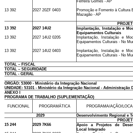
Ferreira Gomes - AP
13 392
2027 20ZF 0403
Promoção e Fomento à Cultura Br
Mazagão - AP
PROJE
13 392
2027 14U2
Implantação, Instalação e Mo
Equipamentos Culturais
13 392
2027 14U2 0205
Implantação, Instalação e Mo
Equipamentos Culturais - No Mun
13 392
2027 14U2 0403
Implantação, Instalação e Mo
Equipamentos Culturais - No Mu
TOTAL – FISCAL
TOTAL – SEGURIDADE
TOTAL - GERAL
ÓRGÃO: 53000 - Ministério da Integração Nacional
UNIDADE: 53101 - Ministério da Integração Nacional - Administração D
ANEXO I
PROGRAMA DE TRABALHO (SUPLEMENTAÇÃO)
FUNCIONAL
PROGRAMÁTICA
PROGRAMA/AÇÃO/LOCA
2029
Desenvolvimento Regional e Ter
PROJE
15 244
2029 7K66
Apoio a Projetos de Desen
Local Integrado