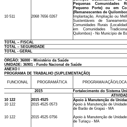
Pequenas Comunidades Ru
Pequeno Porte) ou em Com
(Remanescentes de Quilombos
10 511
2068 7656 0267
Implantação, Ampliação ou Mel
Sustentáveis de Saneamen
Comunidades Rurais (Localida
em Comunidades Tradicion
Quilombos) - No Município de B
TOTAL – FISCAL
TOTAL – SEGURIDADE
TOTAL - GERAL
ÓRGÃO: 36000 - Ministério da Saúde
UNIDADE: 36901 - Fundo Nacional de Saúde
ANEXO I
PROGRAMA DE TRABALHO (SUPLEMENTAÇÃO)
FUNCIONAL
PROGRAMÁTICA
PROGRAMA/AÇÃO/LOCA
2015
Fortalecimento do Sistema Ún
ATIVIDA
10 122
2015 4525
Apoio à Manutenção de Unida
10 122
2015 4525 0573
Apoio à Manutenção de Unidade
de Barão de Grajaú - MA
10 122
2015 4525 0756
Apoio à Manutenção de Unidade
de Turiaçu - MA