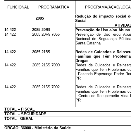
FUNCIONAL
PROGRAMÁTICA
PROGRAMA/AÇÃO/LOCA
Redução do impacto social d
2085
Social
ATIVIDA
14 422
2085 20R9
Prevenção de Uso e/ou Abuso
14 422
2085 20R9 7056
Prevenção de Uso e/ou Abus
Nacional de Segurança Públic
Santa Catarina
14 422
2085 215S
Redes de Cuidados e Reinser
Famílias que Têm Problema
Drogas
14 422
2085 215S 7000
Redes de Cuidados e Reinser
Famílias que Têm Problemas co
- Fazenda Esperança Padre Roma
PR
14 422
2085 215S 7002
Redes de Cuidados e Reinser
Famílias que Têm Problemas co
- Centro de Recuperação Vida N
PR
TOTAL – FISCAL
TOTAL – SEGURIDADE
TOTAL - GERAL
ÓRGÃO: 36000 - Ministério da Saúde