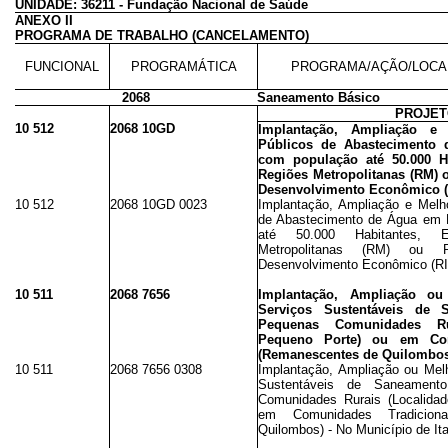
UNIDADE: 36211 - Fundação Nacional de Saúde
ANEXO II
PROGRAMA DE TRABALHO (CANCELAMENTO)
FUNCIONAL
PROGRAMÁTICA
PROGRAMA/AÇÃO/LOCA
2068
Saneamento Básico
PROJE
10 512
2068 10GD
Implantação, Ampliação e
Públicos de Abastecimento
com população até 50.000 H
Regiões Metropolitanas (RM) 
Desenvolvimento Econômico (
10 512
2068 10GD 0023
Implantação, Ampliação e Melh
de Abastecimento de Água em 
até 50.000 Habitantes, 
Metropolitanas (RM) ou R
Desenvolvimento Econômico (RI
10 511
2068 7656
Implantação, Ampliação o
Serviços Sustentáveis de
Pequenas Comunidades Ru
Pequeno Porte) ou em Com
(Remanescentes de Quilombos
10 511
2068 7656 0308
Implantação, Ampliação ou Mel
Sustentáveis de Saneamen
Comunidades Rurais (Localida
em Comunidades Tradicion
Quilombos) - No Município de Ita