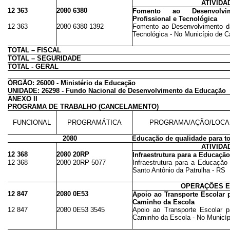
ATIVIDA
12 363
2080 6380
Fomento ao Desenvolv
Profissional e Tecnológica
12 363
2080 6380 1392
Fomento ao Desenvolvimento da
Tecnológica - No Município de 
TOTAL – FISCAL
TOTAL – SEGURIDADE
TOTAL - GERAL
ÓRGÃO: 26000 - Ministério da Educação
UNIDADE: 26298 - Fundo Nacional de Desenvolvimento da Educação
ANEXO II
PROGRAMA DE TRABALHO (CANCELAMENTO)
FUNCIONAL
PROGRAMÁTICA
PROGRAMA/AÇÃO/LOCA
2080
Educação de qualidade para t
ATIVIDA
12 368
2080 20RP
Infraestrutura para a Educaçã
12 368
2080 20RP 5077
Infraestrutura para a Educação
Santo Antônio da Patrulha - RS
OPERAÇÕES E
12 847
2080 0E53
Apoio ao Transporte Escolar 
Caminho da Escola
12 847
2080 0E53 3545
Apoio ao Transporte Escolar 
Caminho da Escola - No Municíp