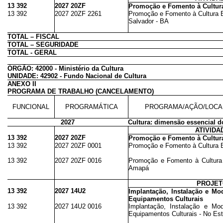
13 392
2027 20ZF
Promoção e Fomento à Cultura
13 392
2027 20ZF 2261
Promoção e Fomento à Cultura Br
Salvador - BA
TOTAL – FISCAL
TOTAL – SEGURIDADE
TOTAL - GERAL
ÓRGÃO: 42000 - Ministério da Cultura
UNIDADE: 42902 - Fundo Nacional de Cultura
ANEXO II
PROGRAMA DE TRABALHO (CANCELAMENTO)
FUNCIONAL
PROGRAMÁTICA
PROGRAMA/AÇÃO/LOCA
2027
Cultura: dimensão essencial 
ATIVIDA
13 392
2027 20ZF
Promoção e Fomento à Cultura
13 392
2027 20ZF 0001
Promoção e Fomento à Cultura Br
13 392
2027 20ZF 0016
Promoção e Fomento à Cultura 
Amapá
PROJE
13 392
2027 14U2
Implantação, Instalação e Mo
Equipamentos Culturais
13 392
2027 14U2 0016
Implantação, Instalação e Mo
Equipamentos Culturais - No E