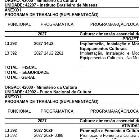
ÓRGÃO: 42000 - Ministério da Cultura
UNIDADE: 42207 - Instituto Brasileiro de Museus
ANEXO I
PROGRAMA DE TRABALHO (SUPLEMENTAÇÃO)
FUNCIONAL
PROGRAMÁTICA
PROGRAMA/AÇÃO/LOCA
2027
Cultura: dimensão essencial 
PROJE
13 392
2027 14U2
Implantação, Instalação e Mo
Equipamentos Culturais
13 392
2027 14U2 2261
Implantação, Instalação e Mo
Equipamentos Culturais - No Mun
TOTAL – FISCAL
TOTAL – SEGURIDADE
TOTAL - GERAL
ÓRGÃO: 42000 - Ministério da Cultura
UNIDADE: 42902 - Fundo Nacional de Cultura
ANEXO I
PROGRAMA DE TRABALHO (SUPLEMENTAÇÃO)
FUNCIONAL
PROGRAMÁTICA
PROGRAMA/AÇÃO/LOCA
2027
Cultura: dimensão essencial 
ATIVIDA
13 392
2027 20ZF
Promoção e Fomento à Cultura
13 392
2027 20ZF 0399
Promoção e Fomento à Cultura Br