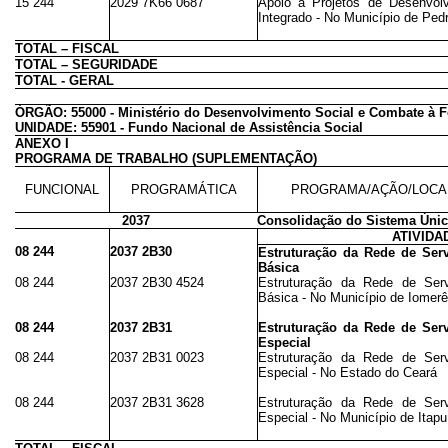
15 244
2029 7K66 0687
Apoio a Projetos de Desenvolv
Integrado - No Município de Ped
TOTAL – FISCAL
TOTAL – SEGURIDADE
TOTAL - GERAL
ÓRGÃO: 55000 - Ministério do Desenvolvimento Social e Combate à 
UNIDADE: 55901 - Fundo Nacional de Assistência Social
ANEXO I
PROGRAMA DE TRABALHO (SUPLEMENTAÇÃO)
FUNCIONAL
PROGRAMÁTICA
PROGRAMA/AÇÃO/LOCA
2037
Consolidação do Sistema Únic
ATIVIDA
08 244
2037 2B30
Estruturação da Rede de Serv
Básica
08 244
2037 2B30 4524
Estruturação da Rede de Serv
Básica - No Município de Iomerê
08 244
2037 2B31
Estruturação da Rede de Serv
Especial
08 244
2037 2B31 0023
Estruturação da Rede de Serv
Especial - No Estado do Ceará
08 244
2037 2B31 3628
Estruturação da Rede de Serv
Especial - No Município de Itapu