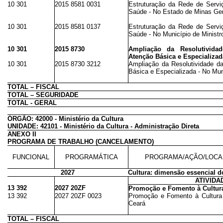
10 301
2015 8581 0031
Estruturação da Rede de Servi
Saúde - No Estado de Minas Ger
10 301
2015 8581 0137
Estruturação da Rede de Servi
Saúde - No Município de Minist
10 301
2015 8730
Ampliação da Resolutivid
Atenção Básica e Especializad
10 301
2015 8730 3212
Ampliação da Resolutividade d
Básica e Especializada - No Mun
TOTAL – FISCAL
TOTAL – SEGURIDADE
TOTAL - GERAL
ÓRGÃO: 42000 - Ministério da Cultura
UNIDADE: 42101 - Ministério da Cultura - Administração Direta
ANEXO II
PROGRAMA DE TRABALHO (CANCELAMENTO)
FUNCIONAL
PROGRAMÁTICA
PROGRAMA/AÇÃO/LOCA
2027
Cultura: dimensão essencial 
ATIVIDA
13 392
2027 20ZF
Promoção e Fomento à Cultura
13 392
2027 20ZF 0023
Promoção e Fomento à Cultura 
Ceará
TOTAL – FISCAL