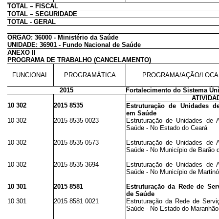
TOTAL – FISCAL
TOTAL – SEGURIDADE
TOTAL - GERAL
ÓRGÃO: 36000 - Ministério da Saúde
UNIDADE: 36901 - Fundo Nacional de Saúde
ANEXO II
PROGRAMA DE TRABALHO (CANCELAMENTO)
FUNCIONAL
PROGRAMÁTICA
PROGRAMA/AÇÃO/LOCA
2015
Fortalecimento do Sistema Ún
ATIVIDA
10 302
2015 8535
Estruturação de Unidades d
em Saúde
10 302
2015 8535 0023
Estruturação de Unidades de 
Saúde - No Estado do Ceará
10 302
2015 8535 0573
Estruturação de Unidades de 
Saúde - No Município de Barão 
10 302
2015 8535 3694
Estruturação de Unidades de 
Saúde - No Município de Martinó
10 301
2015 8581
Estruturação da Rede de Ser
de Saúde
10 301
2015 8581 0021
Estruturação da Rede de Servi
Saúde - No Estado do Maranhão