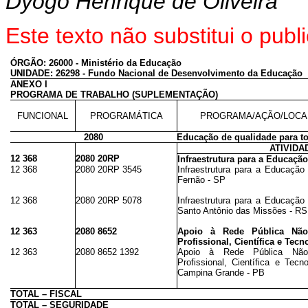
Dyogo Henrique de Oliveira
Este texto não substitui o pu
ÓRGÃO: 26000 - Ministério da Educação
UNIDADE: 26298 - Fundo Nacional de Desenvolvimento da Educação
ANEXO I
PROGRAMA DE TRABALHO (SUPLEMENTAÇÃO)
FUNCIONAL
PROGRAMÁTICA
PROGRAMA/AÇÃO/LOCA
2080
Educação de qualidade para t
ATIVIDA
12 368
2080 20RP
Infraestrutura para a Educaçã
12 368
2080 20RP 3545
Infraestrutura para a Educação
Fernão - SP
12 368
2080 20RP 5078
Infraestrutura para a Educação
Santo Antônio das Missões - RS
12 363
2080 8652
Apoio à Rede Pública Não
Profissional, Científica e Tecn
12 363
2080 8652 1392
Apoio à Rede Pública Não
Profissional, Científica e Tec
Campina Grande - PB
TOTAL – FISCAL
TOTAL – SEGURIDADE