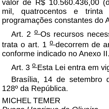
valor de R$ 10.560.436,00 (
mil, quatrocentos e trinta
programações constantes do A
o
Art. 2
Os recursos necess
o
trata o art. 1
decorrem de a
conforme indicado no Anexo II
o
Art. 3
Esta Lei entra em vi
Brasília, 14 de setembro
128º da República.
MICHEL TEMER