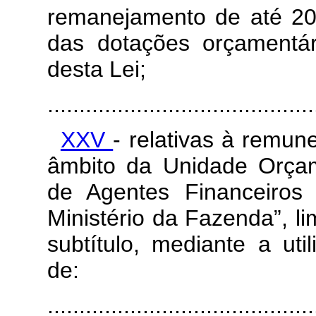
remanejamento de até 20
das dotações orçamentá
desta Lei;
..........................................
XXV
- relativas à remun
âmbito da Unidade Orça
de Agentes Financeiros
Ministério da Fazenda”, li
subtítulo, mediante a uti
de:
..........................................