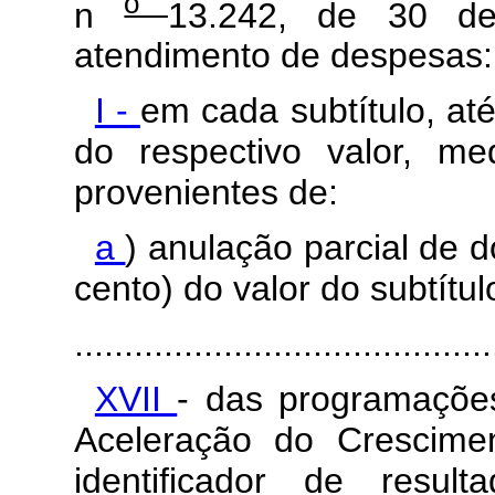
o
n
13.242, de 30 d
atendimento de despesas:
I -
em cada subtítulo, até
do respectivo valor, me
provenientes de:
a
) anulação parcial de d
cento) do valor do subtítu
..........................................
XVII
- das programaçõe
Aceleração do Crescime
identificador de resul