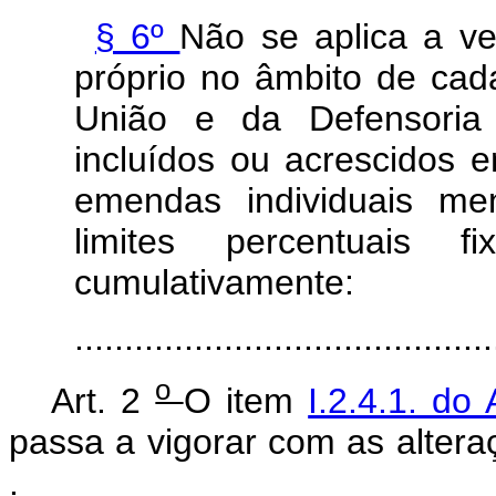
§ 6º
Não se aplica a v
próprio no âmbito de cada
União e da Defensoria 
incluídos ou acrescidos 
emendas individuais m
limites percentuais f
cumulativamente:
........................................
o
Art. 2
O item
I.2.4.1. d
passa a vigorar com as alter
.