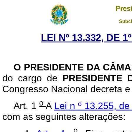
Pres
Subch
LEI Nº 13.332, DE 
O PRESIDENTE DA CÂM
do cargo de
PRESIDENTE 
Congresso Nacional decreta e 
o
Art. 1
A
Lei n
º 13.255, de
com as seguintes alterações:
o