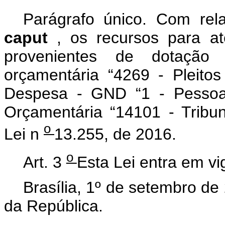
Parágrafo único.
Com rela
caput
, os recursos para a
provenientes de dotação
orçamentária “4269 - Pleitos
Despesa - GND “1 - Pessoal
Orçamentária “14101 - Tribuna
o
Lei n
13.255, de 2016.
o
Art. 3
Esta Lei entra em vi
Brasília, 1º de setembro d
da República.