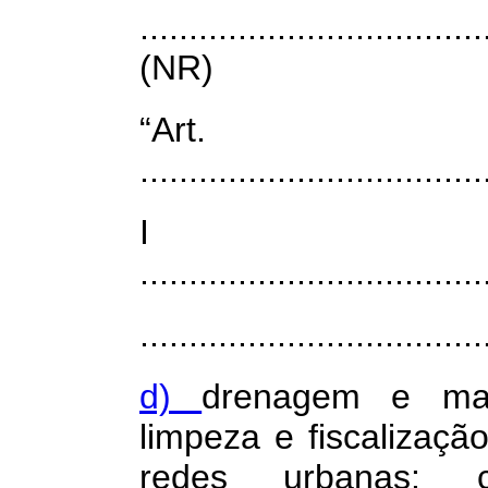
...................................
(NR)
“Ar
...................................
I
...................................
...................................
d)
drenagem e man
limpeza e fiscalizaçã
redes urbanas: c