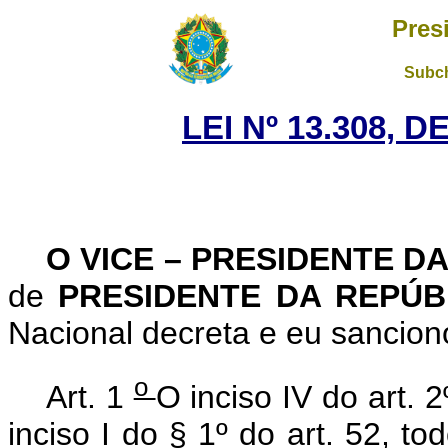
Pres
Subch
LEI Nº 13.308, 
O VICE – PRESIDENTE D
de
PRESIDENTE DA REPÚ
Nacional decreta e eu sanciono
o
Art. 1
O inciso IV do art. 2
inciso I do § 1º do art. 52, t