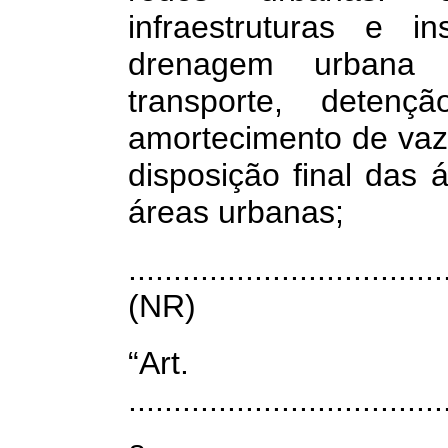
infraestruturas e i
drenagem urbana 
transporte, deten
amortecimento de vaz
disposição final das 
áreas urbanas;
...................................
(NR)
“Ar
...................................