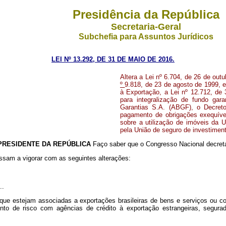
Presidência da República
Secretaria-Geral
Subchefia para Assuntos Jurídicos
LEI Nº 13.292, DE 31 DE MAIO DE 2016.
Altera a Lei nº 6.704, de 26 de out
º
9.818, de 23 de agosto de 1999, e
à Exportação, a Lei nº 12.712, de 
para integralização de fundo gar
Garantias S.A. (ABGF), o Decret
pagamento de obrigações exequívei
sobre a utilização de imóveis da U
pela União de seguro de investimento
PRESIDENTE DA REPÚBLICA
Faço saber que o Congresso Nacional decreta
assam a vigorar com as seguintes alterações:
..
 que estejam associadas a exportações brasileiras de bens e serviços ou 
to de risco com agências de crédito à exportação estrangeiras, segurado