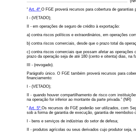
...................................................................................” (N
“
Art. 4º
O FGE proverá recursos para cobertura de garantias 
I - (VETADO);
II - em operações de seguro de crédito à exportação:
a) contra riscos políticos e extraordinários, em operações co
b) contra riscos comerciais, desde que o prazo total da operaç
c) contra riscos comerciais que possam afetar as operações
prazo da operação seja de até 180 (cento e oitenta) dias, na 
III - (revogado).
Parágrafo único. O FGE também proverá recursos para cobert
financiamento:
I - (VETADO);
II - quando houver compartilhamento de risco com instituiçõe
na operação for inferior ao montante da parte privada.” (NR)
“
Art. 5º
Os recursos do FGE poderão ser utilizados, com Segu
sob a forma de garantia de execução, garantia de reembolso 
I - bens e serviços de indústrias do setor de defesa;
II - produtos agrícolas ou seus derivados cujo produtor seja, 