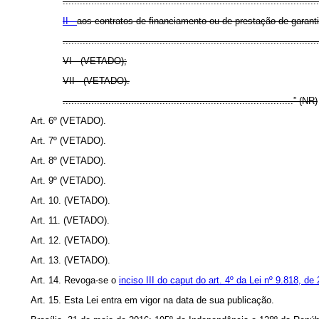
..........................................................................................
II -
aos contratos de financiamento ou de prestação de garanti
..........................................................................................
VI - (VETADO);
VII - (VETADO).
.................................................................................” (NR)
Art. 6º (VETADO).
Art. 7º (VETADO).
Art. 8º (VETADO).
Art. 9º (VETADO).
Art. 10. (VETADO).
Art. 11. (VETADO).
Art. 12.
(VETADO).
Art. 13. (VETADO).
Art. 14. Revoga-se o
inciso III do caput
do art. 4º da Lei nº 9.818, d
Art. 15. Esta Lei entra em vigor na data de sua publicação.