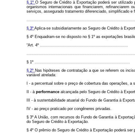
§ 1º
O Seguro de Crédito à Exportação poderá ser utilizado p
organismos internacionais que financiarem, refinanciarem o
serviços, assegurado tratamento diferenciado, simplificado 
..........................................................................................
§ 3º
Aplica-se subsidiariamente ao Seguro de Crédito à Expor
§ 4º Enquadram-se no disposto no § 1º as exportações brasile
“Art. 4º .........................................................................
..........................................................................................
§ 1º ...............................................................................
§ 2º
Nas hipóteses de contratação a que se referem os inciso
variável atrelada:
I - a percentual sobre o preço de cobertura das operações, a s
II - à
performance
alcançada pelo Seguro de Crédito à Expor
III - à sustentabilidade atuarial do Fundo de Garantia à Expo
IV - ao preço praticado por congêneres privadas.
§ 3º A União, com recursos do Fundo de Garantia à Exportação
do Seguro de Crédito à Exportação.
§ 4º O prêmio do Seguro de Crédito à Exportação poderá ser 