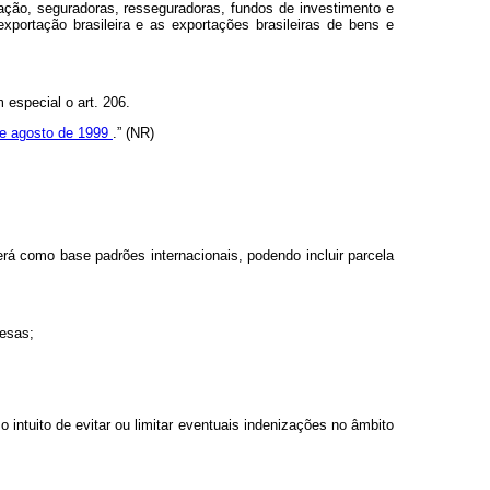
rtação, seguradoras, resseguradoras, fundos de investimento e
xportação brasileira e as exportações brasileiras de bens e
m especial o art. 206.
3 de agosto de 1999
.” (NR)
terá como base padrões internacionais, podendo incluir parcela
resas;
intuito de evitar ou limitar eventuais indenizações no âmbito