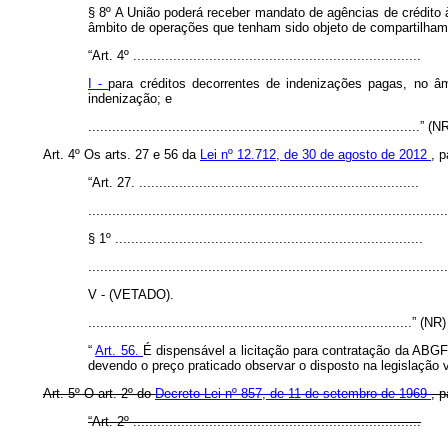
§ 8º A União poderá receber mandato de agências de crédito à 
âmbito de operações que tenham sido objeto de compartilhame
“Art. 4º ........................................................................
I -
para créditos decorrentes de indenizações pagas, no â
indenização; e
...................................................................................” (N
Art. 4º Os arts. 27 e 56 da
Lei nº 12.712, de 30 de agosto de 2012
, 
“Art. 27. ......................................................................
..........................................................................................
§ 1º .............................................................................
..........................................................................................
V - (VETADO).
.................................................................................” (NR)
“
Art. 56.
É dispensável a licitação para contratação da ABGF 
devendo o preço praticado observar o disposto na legislação v
Art. 5º O art. 2º do
Decreto-Lei nº 857, de 11 de setembro de 1969
, 
“Art. 2º ........................................................................