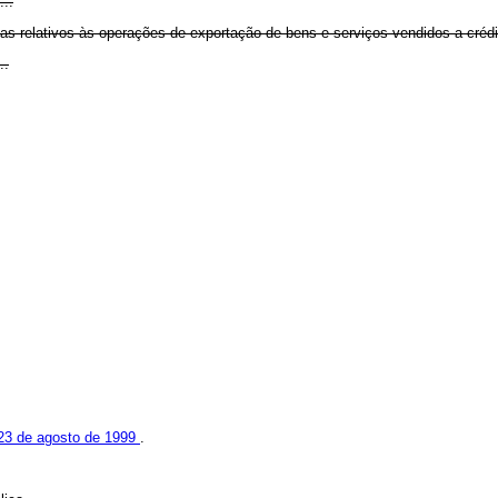
...
as relativos às operações de exportação de bens e serviços vendidos a crédit
..
e 23 de agosto de 1999
.