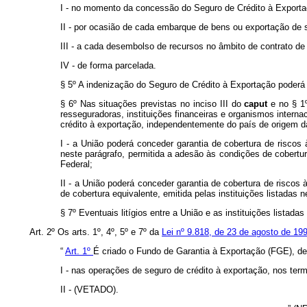
I - no momento da concessão do Seguro de Crédito à Exporta
II - por ocasião de cada embarque de bens ou exportação de 
III - a cada desembolso de recursos no âmbito de contrato de
IV - de forma parcelada.
§ 5º A indenização do Seguro de Crédito à Exportação poderá
§ 6º Nas situações previstas no inciso III do
caput
e no § 1
resseguradoras, instituições financeiras e organismos interna
crédito à exportação, independentemente do país de origem d
I - a União poderá conceder garantia de cobertura de riscos
neste parágrafo, permitida a adesão às condições de cobertura
Federal;
II - a União poderá conceder garantia de cobertura de riscos
de cobertura equivalente, emitida pelas instituições listadas
§ 7º Eventuais litígios entre a União e as instituições listad
Art. 2º Os arts. 1º, 4º, 5º e 7º da
Lei nº 9.818, de 23 de agosto de 19
“
Art. 1º
É criado o Fundo de Garantia à Exportação (FGE), de 
I - nas operações de seguro de crédito à exportação, nos term
II - (VETADO).