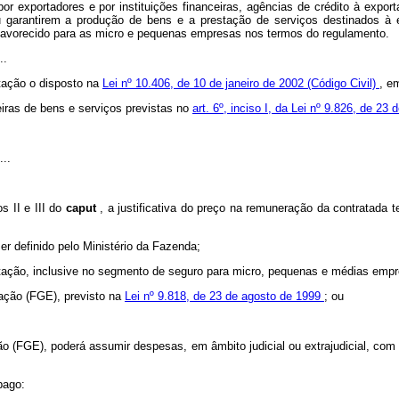
or exportadores e por instituições financeiras, agências de crédito à expo
u garantirem a produção de bens e a prestação de serviços destinados à e
e favorecido para as micro e pequenas empresas nos termos do regulamento.
..
tação o disposto na
Lei nº 10.406, de 10 de janeiro de 2002 (Código Civil)
, e
iras de bens e serviços previstas no
art. 6º, inciso I, da Lei nº 9.826, de 2
...
s II e III do
caput
, a justificativa do preço na remuneração da contratada 
er definido pelo Ministério da Fazenda;
tação, inclusive no segmento de seguro para micro, pequenas e médias emp
rtação (FGE), previsto na
Lei nº 9.818, de 23 de agosto de 1999
; ou
 (FGE), poderá assumir despesas, em âmbito judicial ou extrajudicial, com o 
pago: