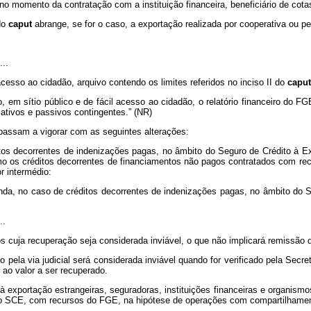
 no momento da contratação com a instituição financeira, beneficiário de cotas
 do
caput
abrange, se for o caso, a exportação realizada por cooperativa ou pe
...
cesso ao cidadão, arquivo contendo os limites referidos no inciso II do
capu
, em sítio público e de fácil acesso ao cidadão, o relatório financeiro do F
 ativos e passivos contingentes.” (NR)
 passam a vigorar com as seguintes alterações:
ditos decorrentes de indenizações pagas, no âmbito do Seguro de Crédito à 
o os créditos decorrentes de financiamentos não pagos contratados com re
r intermédio:
nda, no caso de créditos decorrentes de indenizações pagas, no âmbito do 
..
os cuja recuperação seja considerada inviável, o que não implicará remissão d
to pela via judicial será considerada inviável quando for verificado pela Secr
ao valor a ser recuperado.
exportação estrangeiras, seguradoras, instituições financeiras e organismos i
do SCE, com recursos do FGE, na hipótese de operações com compartilhamento