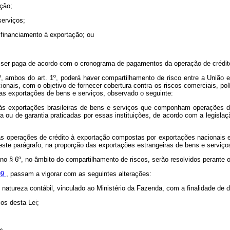
ção;
serviços;
 financiamento à exportação; ou
 ser paga de acordo com o cronograma de pagamentos da operação de crédito 
º, ambos do art. 1º, poderá haver compartilhamento de risco entre a União e
cionais, com o objetivo de fornecer cobertura contra os riscos comerciais, 
as exportações de bens e serviços, observado o seguinte:
 às exportações brasileiras de bens e serviços que componham operações de 
 ou de garantia praticadas por essas instituições, de acordo com a legislaç
 às operações de crédito à exportação compostas por exportações nacionais e
 neste parágrafo, na proporção das exportações estrangeiras de bens e serviç
as no § 6º, no âmbito do compartilhamento de riscos, serão resolvidos perante o
99
, passam a vigorar com as seguintes alterações:
natureza contábil, vinculado ao Ministério da Fazenda, com a finalidade de d
os desta Lei;