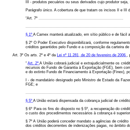
III - produtos pecuários ou seus derivados cujo produtor seja,
Parágrafo único. A cobertura de que tratam os incisos II e III
“Art. 7º .........................................................................
..........................................................................................
§ 1º
A Camex manterá atualizado, em sítio público e de fácil a
§ 2º O Poder Executivo disponibilizará, conforme regulamento
créditos garantidos pelo Fundo e a composição da carteira de
Art. 3º Os arts. 2º e 4º da
Lei nº 11.281, de 20 de fevereiro de 2006
,
“
Art. 2º
A União cobrará judicial e extrajudicialmente os cré
recursos do Fundo de Garantia à Exportação (FGE), bem com
e do extinto Fundo de Financiamento à Exportação (Finex), po
I - de mandatário designado pelo Ministro de Estado da Faze
FGE; e
..........................................................................................
§ 5º
A União estará dispensada da cobrança judicial de crédit
§ 6º Para os fins do disposto no § 5º, a recuperação do crédi
o custo dos procedimentos necessários à cobrança é superior 
§ 7º A União poderá conceder mandato a agências de crédito à 
dos créditos decorrentes de indenizações pagas, no âmbito 