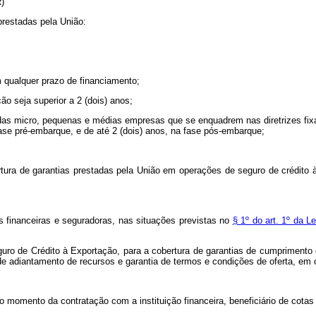
R)
prestadas pela União:
m qualquer prazo de financiamento;
ão seja superior a 2 (dois) anos;
 das micro, pequenas e médias empresas que se enquadrem nas diretrizes fi
fase pré-embarque, e de até 2 (dois) anos, na fase pós-embarque;
ura de garantias prestadas pela União em operações de seguro de crédito à
s financeiras e seguradoras, nas situações previstas no
§ 1º do art. 1º da L
ro de Crédito à Exportação, para a cobertura de garantias de cumprimento de
de adiantamento de recursos e garantia de termos e condições de oferta, em
no momento da contratação com a instituição financeira, beneficiário de cotas 