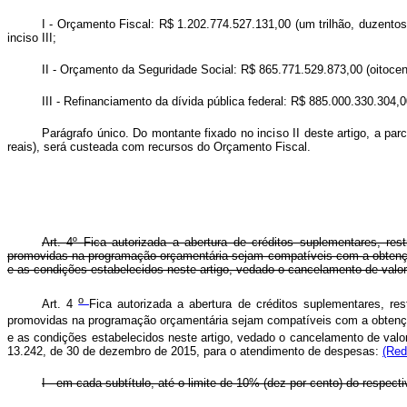
I - Orçamento Fiscal: R$ 1.202.774.527.131,00 (um trilhão, duzentos 
inciso III;
II - Orçamento da Seguridade Social: R$ 865.771.529.873,00 (oitocent
III - Refinanciamento da dívida pública federal: R$ 885.000.330.304,00
Parágrafo único. Do montante fixado no inciso II deste artigo, a par
reais), será custeada com recursos do Orçamento Fiscal.
Art. 4º Fica autorizada a abertura de créditos suplementares, res
promovidas na programação orçamentária sejam compatíveis com a obtenção
e as condições estabelecidos neste artigo, vedado o cancelamento de valo
o
Art. 4
Fica autorizada a abertura de créditos suplementares, res
promovidas na programação orçamentária sejam compatíveis com a obtenção 
e as condições estabelecidos neste artigo, vedado o cancelamento de valo
13.242, de 30 de dezembro de 2015, para o atendimento de despesas:
(Red
I - em cada subtítulo, até o limite de 10% (dez por cento) do respect