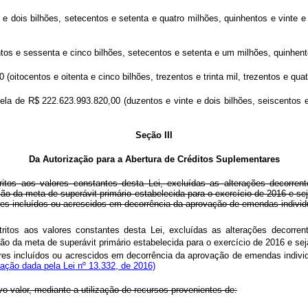
e dois bilhões, setecentos e setenta e quatro milhões, quinhentos e vinte e 
os e sessenta e cinco bilhões, setecentos e setenta e um milhões, quinhentos
 (oitocentos e oitenta e cinco bilhões, trezentos e trinta mil, trezentos e qu
cela de R$ 222.623.993.820,00 (duzentos e vinte e dois bilhões, seiscentos e
Seção III
Da Autorização para a Abertura de Créditos Suplementares
tritos aos valores constantes desta Lei, excluídas as alterações decorren
 da meta de superávit primário estabelecida para o exercício de 2016 e se
res incluídos ou acrescidos em decorrência da aprovação de emendas individ
tritos aos valores constantes desta Lei, excluídas as alterações decorren
da meta de superávit primário estabelecida para o exercício de 2016 e sej
res incluídos ou acrescidos em decorrência da aprovação de emendas indivi
ação dada pela Lei nº 13.332, de 2016)
ivo valor, mediante a utilização de recursos provenientes de: