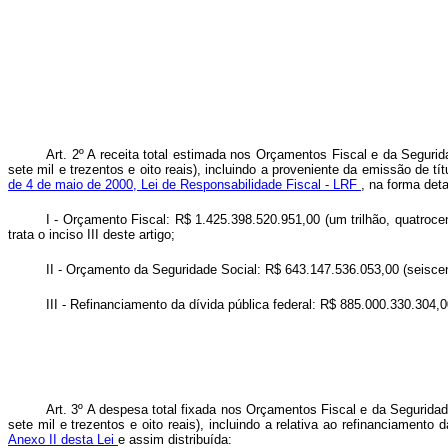
Art. 2º A receita total estimada nos Orçamentos Fiscal e da Segurid
sete mil e trezentos e oito reais), incluindo a proveniente da emissão de t
de 4 de maio de 2000, Lei de Responsabilidade Fiscal - LRF
, na forma deta
I - Orçamento Fiscal: R$ 1.425.398.520.951,00 (um trilhão, quatrocen
trata o inciso III deste artigo;
II - Orçamento da Seguridade Social: R$ 643.147.536.053,00 (seiscento
III - Refinanciamento da dívida pública federal: R$ 885.000.330.304,00
Art. 3º A despesa total fixada nos Orçamentos Fiscal e da Seguridade
sete mil e trezentos e oito reais), incluindo a relativa ao refinanciamento
Anexo II desta Lei
e assim distribuída: