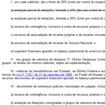
I - em cada subtítulo, até o limite de 20% (vinte por cento) do respec
a) anulação parcial de dotações, limitada a 10% (dez por cento) do va
a) anulação parcial de dotações, limitada a 20% (vinte por cento) do 
b) reserva de contingência, inclusive à conta de recursos próprios e
c) excesso de arrecadação de receitas próprias e de receitas vincul
d) excesso de arrecadação de receitas do Tesouro Nacional; e
e) superávit financeiro apurado no balanço patrimonial do exercício 
II - nos grupos de natureza de despesa “3 - Outras Despesas Corren
grupos, no âmbito do mesmo subtítulo, objeto da suplementação;
III - relativas às transferências aos Estados, ao Distrito Federal e
termos da
Lei nº 7.827, de 27 de setembro de 1989
; ao Fundo de Amparo a
recursos decorrentes de superávit financeiro apurado no balanço patrimonia
IV - decorrentes de sentenças judiciais transitadas em julgado, incl
a) reserva de contingência, inclusive à conta de recursos próprios e
b) anulação de dotações consignadas a grupos de natureza de desp