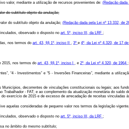
tivo valor, mediante a utilização de recursos provenientes de:
(Redação dada p
lor do subtítulo objeto da anulação;
valor do subtítulo objeto da anulação;
(Redação dada pela Lei nº 13.332, de 2
 vinculados, observado o disposto no
art. 5º, inciso III, da LRF
;
adas, nos termos do
art. 43, §§ 1º, inciso II
,
3º
e
4º, da Lei nº 4.320, de 17 
de 2015, nos termos do
art. 43, §§ 1º, inciso I
, e
2º, da Lei nº 4.320, de 1964
;
tes”, “4 - Investimentos” e “5 - Inversões Financeiras”, mediante a utiliz
 aos Municípios, decorrentes de vinculações constitucionais ou legais; aos fu
o Trabalhador - FAT; e ao complemento da atualização monetária do saldo d
l do exercício de 2015 e de excesso de arrecadação de receitas vinculadas às
usive aquelas consideradas de pequeno valor nos termos da legislação vigente
 vinculados, observado o disposto no
art. 5º, inciso III, da LRF
;
esa no âmbito do mesmo subtítulo;