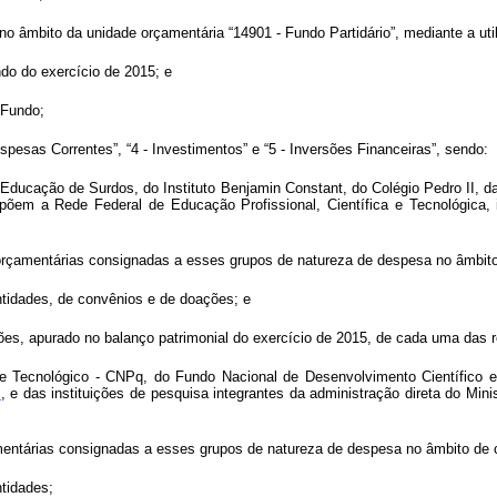
no âmbito da unidade orçamentária “14901 - Fundo Partidário”, mediante a uti
ndo do exercício de 2015; e
 Fundo;
spesas Correntes”, “4 - Investimentos” e “5 - Inversões Financeiras”, sendo:
ducação de Surdos, do Instituto Benjamin Constant, do Colégio Pedro II, das
põem a Rede Federal de Educação Profissional, Científica e Tecnológica, 
 orçamentárias consignadas a esses grupos de natureza de despesa no âmbito 
ntidades, de convênios e de doações; e
ações, apurado no balanço patrimonial do exercício de 2015, de cada uma das r
e Tecnológico - CNPq, do Fundo Nacional de Desenvolvimento Científico e 
4
, e das instituições de pesquisa integrantes da administração direta do Mini
çamentárias consignadas a esses grupos de natureza de despesa no âmbito d
tidades;