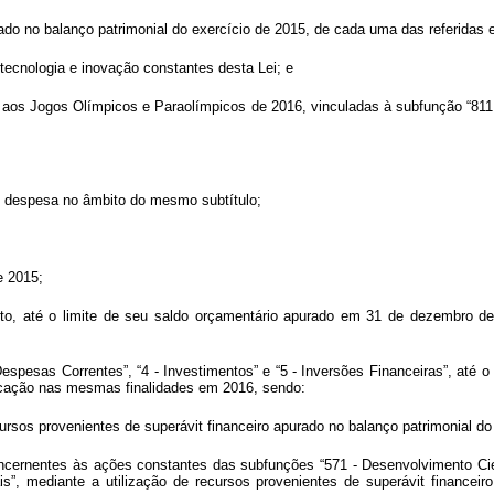
purado no balanço patrimonial do exercício de 2015, de cada uma das referidas 
 tecnologia e inovação constantes desta Lei; e
as aos Jogos Olímpicos e Paraolímpicos de 2016, vinculadas à subfunção “811
e despesa no âmbito do mesmo subtítulo;
e 2015;
ento, até o limite de seu saldo orçamentário apurado em 31 de dezembro 
espesas Correntes”, “4 - Investimentos” e “5 - Inversões Financeiras”, até 
licação nas mesmas finalidades em 2016, sendo:
ursos provenientes de superávit financeiro apurado no balanço patrimonial do 
oncernentes às ações constantes das subfunções “571 - Desenvolvimento Cien
”, mediante a utilização de recursos provenientes de superávit financeiro