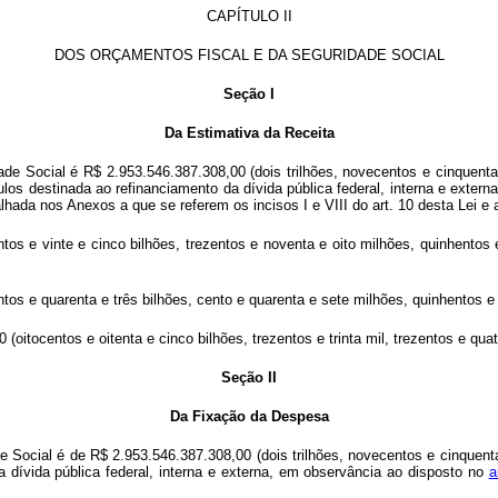
CAPÍTULO II
DOS ORÇAMENTOS FISCAL E DA SEGURIDADE SOCIAL
Seção I
Da Estimativa da Receita
ade Social é R$ 2.953.546.387.308,00 (dois trilhões, novecentos e cinquenta 
ítulos destinada ao refinanciamento da dívida pública federal, interna e exte
lhada nos Anexos a que se referem os incisos I e VIII do art. 10 desta Lei e 
tos e vinte e cinco bilhões, trezentos e noventa e oito milhões, quinhentos 
s e quarenta e três bilhões, cento e quarenta e sete milhões, quinhentos e tr
 (oitocentos e oitenta e cinco bilhões, trezentos e trinta mil, trezentos e qu
Seção II
Da Fixação da Despesa
 Social é de R$ 2.953.546.387.308,00 (dois trilhões, novecentos e cinquenta 
 da dívida pública federal, interna e externa, em observância ao disposto no
a