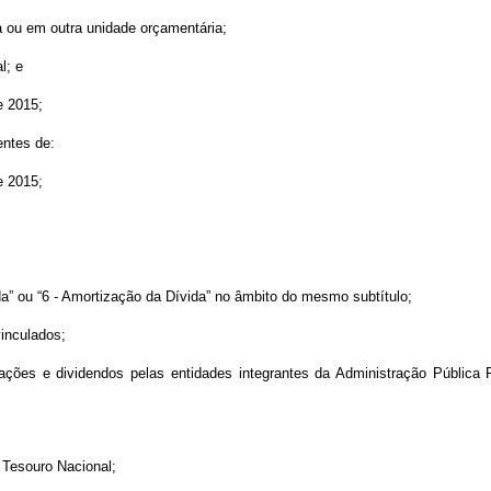
 ou em outra unidade orçamentária;
l; e
e 2015;
entes de:
e 2015;
a” ou “6 - Amortização da Dívida” no âmbito do mesmo subtítulo;
vinculados;
ões e dividendos pelas entidades integrantes da Administração Pública Fe
 Tesouro Nacional;