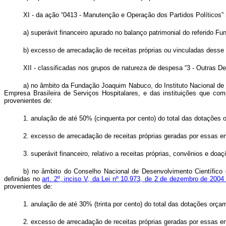
XI - da ação “0413 - Manutenção e Operação dos Partidos Políticos” 
a) superávit financeiro apurado no balanço patrimonial do referido Fu
b) excesso de arrecadação de receitas próprias ou vinculadas desse
XII - classificadas nos grupos de natureza de despesa “3 - Outras De
a) no âmbito da Fundação Joaquim Nabuco, do Instituto Nacional de E
Empresa Brasileira de Serviços Hospitalares, e das instituições que com
provenientes de:
1. anulação de até 50% (cinquenta por cento) do total das dotações
2. excesso de arrecadação de receitas próprias geradas por essas e
3. superávit financeiro, relativo a receitas próprias, convênios e do
b) no âmbito do Conselho Nacional de Desenvolvimento Científico 
definidas no
art. 2º, inciso V, da Lei nº 10.973, de 2 de dezembro de 200
provenientes de:
1. anulação de até 30% (trinta por cento) do total das dotações or
2. excesso de arrecadação de receitas próprias geradas por essas en