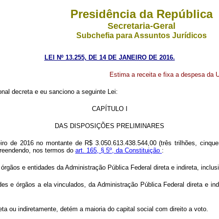
Presidência da República
Secretaria-Geral
Subchefia para Assuntos Jurídicos
LEI Nº 13.255, DE 14 DE JANEIRO DE 2016.
Estima a receita e fixa a despesa da U
al decreta e eu sanciono a seguinte Lei:
CAPÍTULO I
DAS DISPOSIÇÕES PRELIMINARES
iro de 2016 no montante de R$ 3.050.613.438.544,00 (três trilhões, cinquen
mpreendendo, nos termos do
art. 165, § 5º, da Constituição
:
órgãos e entidades da Administração Pública Federal direta e indireta, inclus
es e órgãos a ela vinculados, da Administração Pública Federal direta e in
a ou indiretamente, detém a maioria do capital social com direito a voto.