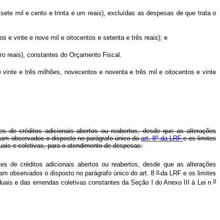
sete mil e cento e trinta e um reais), excluídas as despesas de que trata o
 e vinte e nove mil e oitocentos e setenta e três reais); e
atro reais), constantes do Orçamento Fiscal.
 vinte e três milhões, novecentos e noventa e três mil e oitocentos e vinte
tes de créditos adicionais abertos ou reabertos, desde que as alterações
jam observados o disposto no parágrafo único do
art. 8º da LRF
e os limites
uais e coletivas, para o atendimento de despesas:
tes de créditos adicionais abertos ou reabertos, desde que as alterações
o
am observados o disposto no parágrafo único do art. 8
da LRF e os limites
o
duais e das emendas coletivas constantes da Seção I do Anexo III à Lei n