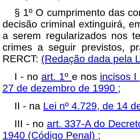
§ 1º O cumprimento das co
decisão criminal extinguirá, e
a serem regularizados nos te
crimes a seguir previstos, 
RERCT:
(Redação dada pela L
I - no
art. 1º
e nos
incisos I
27 de dezembro de 1990
;
II - na
Lei nº 4.729, de 14 d
III - no
art. 337-A do Decre
1940 (Código Penal)
;