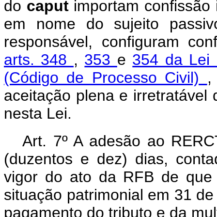
do
caput
importam confissão i
em nome do sujeito passivo
responsável, configuram conf
arts. 348
,
353
e
354 da Lei 
(Código de Processo Civil)
,
aceitação plena e irretratável
nesta Lei.
Art. 7º A adesão ao RERCT
(duzentos e dez) dias, cont
vigor do ato da RFB de que 
situação patrimonial em 31 d
pagamento do tributo e da mul