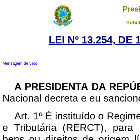
Pres
Subch
LEI Nº 13.254, DE
Mensagem de veto
A PRESIDENTA DA REPÚ
Nacional decreta e eu sanciono
Art. 1º É instituído o Regi
e Tributária (RERCT), para 
bens ou direitos de origem l