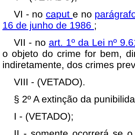
VI - no
caput
e no
parágrafo
16 de junho de 1986
;
VII - no
art. 1º da Lei nº 9
o objeto do crime for bem, dir
indiretamente, dos crimes previ
VIII - (VETADO).
§ 2º A extinção da punibilida
I - (VETADO);
II - somente ocorrerá se 