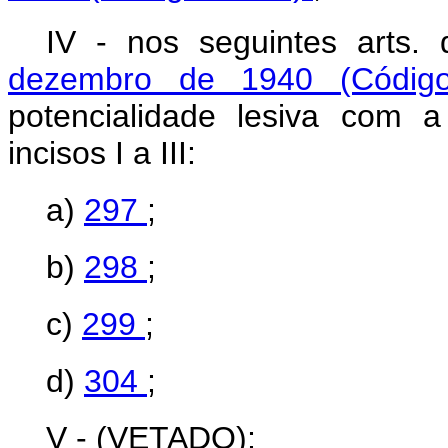
IV - nos seguintes arts.
dezembro de 1940 (Códig
potencialidade lesiva com a
incisos I a III:
a)
297
;
b)
298
;
c)
299
;
d)
304
;
V - (VETADO);