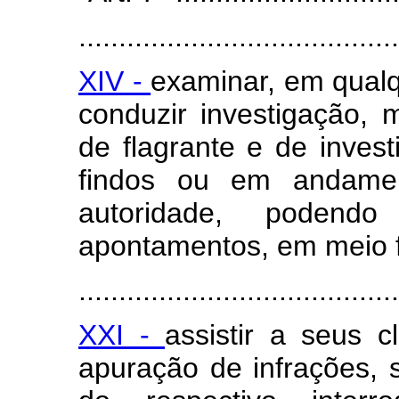
........................................
XIV -
examinar, em qualq
conduzir investigação,
de flagrante e de inves
findos ou em andamen
autoridade, poden
apontamentos, em meio fí
........................................
XXI -
assistir a seus c
apuração de infrações, 