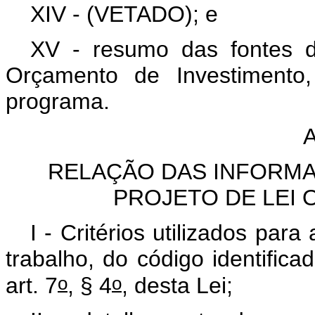
XIV - (VETADO); e
XV - resumo das fontes 
Orçamento de Investimento,
programa.
A
RELAÇÃO DAS INFORM
PROJETO DE LEI 
I - Critérios utilizados pa
trabalho, do código identifica
o
o
art. 7
, § 4
, desta Lei;